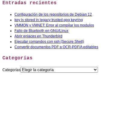
Entradas recientes
Configuración de los repositorios de Debian 12
key is stored in legacy trusted.gpg keyring
VMMON y VMNET: Error al compilar los modulos
Fallo de Bluetooth en GNU/Linux
Abrir enlaces en Thunderbird
Ejecutar comandos con ssh (Secure Shell)
Convertir documentos PDF a OCR-PDF/A editables
Categorías
Categorías