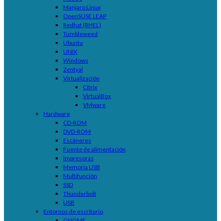
Manjaro Linux
OpenSUSE LEAP
Redhat (RHEL)
Tumbleweed
Ubuntu
UNIX
Windows
Zentyal
Virtualización
Citrix
VirtualBox
VMware
Hardware
CD-ROM
DVD-ROM
Escáneres
Fuente de alimentación
Impresoras
Memoria USB
Multifunción
SSD
Thunderbolt
USB
Entornos de escritorio
GNOME