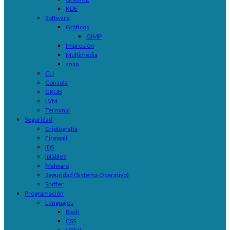
KDE
Software
Gráficos
GIMP
Impresión
Multimedia
snap
CLI
Consola
GRUB
LVM
Terminal
Seguridad
Criptografía
Firewall
IDS
iptables
Malware
Seguridad (Sistema Operativo)
Sniffer
Programación
Lenguajes
Bash
CSS