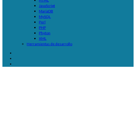
HTML
JavaScript
MariaDB
MySQL
Perl
PHP
Phyton
XML
Herramientas de desarrollo