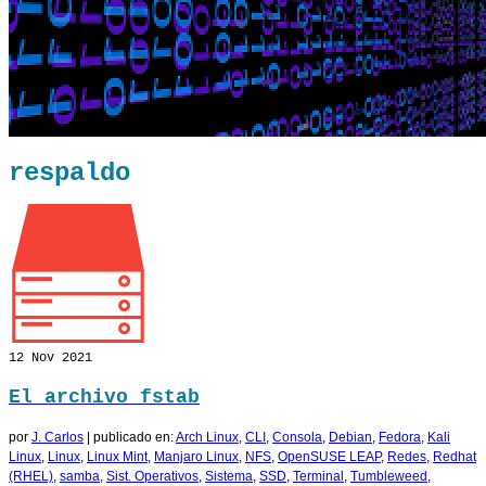
respaldo
12
Nov 2021
El archivo fstab
por
J. Carlos
|
publicado en:
Arch Linux
,
CLI
,
Consola
,
Debian
,
Fedora
,
Kali
Linux
,
Linux
,
Linux Mint
,
Manjaro Linux
,
NFS
,
OpenSUSE LEAP
,
Redes
,
Redhat
(RHEL)
,
samba
,
Sist. Operativos
,
Sistema
,
SSD
,
Terminal
,
Tumbleweed
,