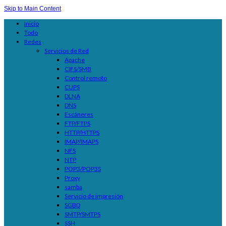
Skip to Main Content
Inicio
Todo
Redes
Servicios de Red
Apache
CIFS/SMB
Control remoto
CUPS
DLNA
DNS
Escáneres
FTP/FTPS
HTTP/HTTPS
IMAP/IMAPS
NFS
NTP
POP3/POP3S
Proxy
samba
Servicio de impresión
SGBD
SMTP/SMTPS
SSH