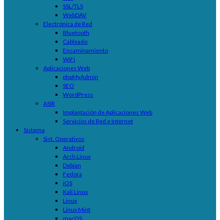
SSL/TLS
WebDAV
Electrónica de Red
Bluetooth
Cableado
Encaminamiento
WiFi
Aplicaciones Web
phpMyAdmin
SEO
WordPress
ASIR
Implantación de Aplicaciones Web
Servicios de Red e Internet
Sistema
Sist. Operativos
Android
Arch Linux
Debian
Fedora
iOS
Kali Linux
Linux
Linux Mint
macOS