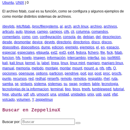
Ubuntu
,
UNIX
|
0
El archivo fstab, cual es su función, como se configura y algunos ejemplos de
como montar distintos sistemas de archivos.
/dev/pts
,
/etc/fstab
,
/proc/filesystems
,
al
,
arch
,
arch linux
,
archivo
,
archivos
,
articulo
,
auto
,
bloque
,
campo
,
campos
,
cifs
,
cli
,
columna
,
comandos
,
comentario
,
como
,
con
,
configuración
,
consola
,
de
,
debian
,
del
,
descripcion
,
desde
,
desmontar
,
device
,
devpts
,
directorio
,
directorios
,
disco
,
discos
,
dispositivo
,
dispositivos
,
dump
,
edicion
,
ejemplo
,
ejemplos
,
el
,
en
,
espacio
,
especial
,
especiales
,
etiqueta
,
ext2
,
ext3
,
ext4
,
fedora
,
fichero
,
file
,
fsck
,
fstab
,
funcion
,
hfs
,
howto
,
imagen
,
información
,
intercambio
,
interfaz
,
iso
,
iso9660
,
kali
,
kali linux
,
kernel
,
la
,
label
,
linea
,
linux
,
linux mint
,
manjaro
,
manjaro linux
,
manual
,
memoria
,
metodo
,
montaje
,
montar
,
mount
,
mount -a
,
nfs
,
ntfs
,
O
,
opciones
,
opensuse
,
options
,
particion
,
pendrive
,
poit
,
por
,
post
,
proc
,
procfs
,
punto
,
recursos
,
red
,
redhat
,
reiserfs
,
remoto
,
remotos
,
respaldo
,
rhel
,
ruta
,
samba
,
se
,
sintaxis
,
sistema
,
sistemas
,
su
,
swap
,
system
,
table
,
tecnologia
,
tecnologias de la informacion
,
terminal
,
tipo
,
tipos
,
tmpfs
,
tumbleweed
,
tutorial
,
type
,
ubuntu
,
udf
,
ufs
,
umount
,
una
,
unidad
,
unidades
,
unix
,
usb
,
uuid
,
vfat
,
volcado
,
volumen
,
Y
,
zeppelinux
Buscar en ZeppelinuX
Buscar por: