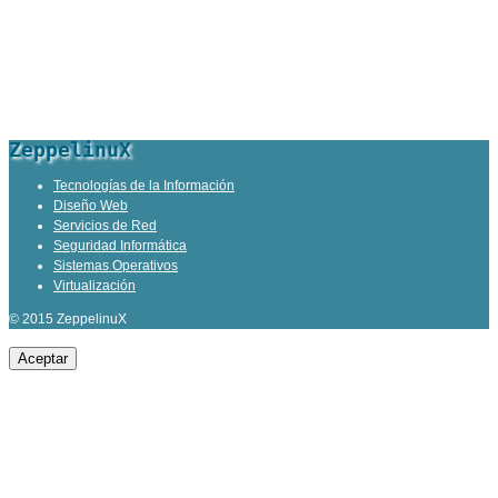
ZeppelinuX
Tecnologías de la Información
Diseño Web
Servicios de Red
Seguridad Informática
Sistemas Operativos
Virtualización
© 2015 ZeppelinuX
Aceptar