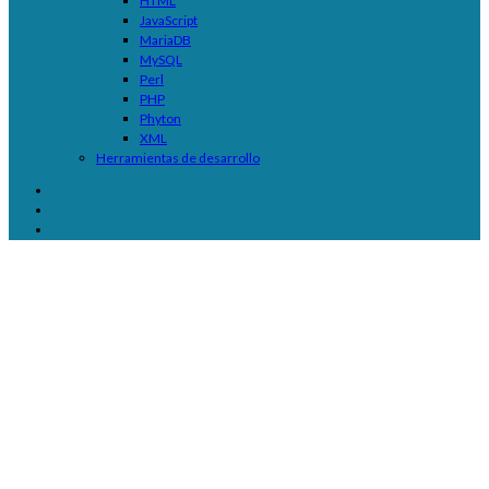
HTML
JavaScript
MariaDB
MySQL
Perl
PHP
Phyton
XML
Herramientas de desarrollo