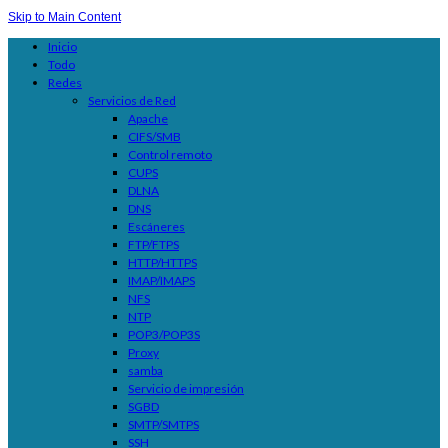
Skip to Main Content
Inicio
Todo
Redes
Servicios de Red
Apache
CIFS/SMB
Control remoto
CUPS
DLNA
DNS
Escáneres
FTP/FTPS
HTTP/HTTPS
IMAP/IMAPS
NFS
NTP
POP3/POP3S
Proxy
samba
Servicio de impresión
SGBD
SMTP/SMTPS
SSH