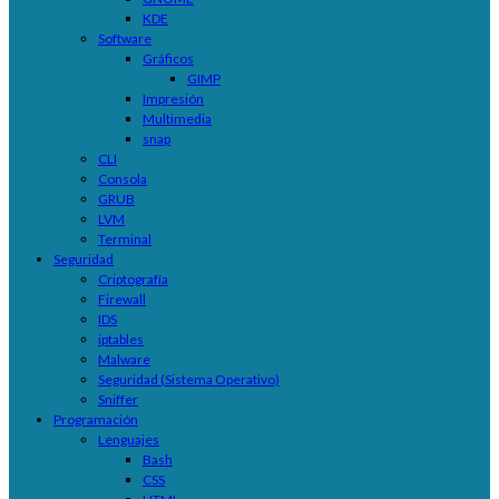
KDE
Software
Gráficos
GIMP
Impresión
Multimedia
snap
CLI
Consola
GRUB
LVM
Terminal
Seguridad
Criptografía
Firewall
IDS
iptables
Malware
Seguridad (Sistema Operativo)
Sniffer
Programación
Lenguajes
Bash
CSS