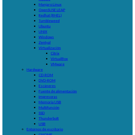
Manjaro Linux
OpenSUSE LEAP
Redhat (RHEL)
Tumbleweed
Ubuntu
UNIX
Windows
Zentyal
Virtualización
Citrix
VirtualBox
VMware
Hardware
CD-ROM
DVD-ROM
Escáneres
Fuente de alimentación
Impresoras
Memoria USB
Multifunción
SSD
Thunderbolt
USB
Entornos de escritorio
GNOME