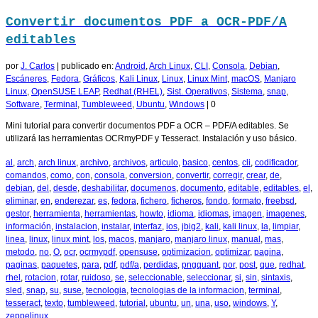
Convertir documentos PDF a OCR-PDF/A
editables
por
J. Carlos
|
publicado en:
Android
,
Arch Linux
,
CLI
,
Consola
,
Debian
,
Escáneres
,
Fedora
,
Gráficos
,
Kali Linux
,
Linux
,
Linux Mint
,
macOS
,
Manjaro
Linux
,
OpenSUSE LEAP
,
Redhat (RHEL)
,
Sist. Operativos
,
Sistema
,
snap
,
Software
,
Terminal
,
Tumbleweed
,
Ubuntu
,
Windows
|
0
Mini tutorial para convertir documentos PDF a OCR – PDF/A editables. Se
utilizará las herramientas OCRmyPDF y Tesseract. Instalación y uso básico.
al
,
arch
,
arch linux
,
archivo
,
archivos
,
articulo
,
basico
,
centos
,
cli
,
codificador
,
comandos
,
como
,
con
,
consola
,
conversion
,
convertir
,
corregir
,
crear
,
de
,
debian
,
del
,
desde
,
deshabilitar
,
documenos
,
documento
,
editable
,
editables
,
el
,
eliminar
,
en
,
enderezar
,
es
,
fedora
,
fichero
,
ficheros
,
fondo
,
formato
,
freebsd
,
gestor
,
herramienta
,
herramientas
,
howto
,
idioma
,
idiomas
,
imagen
,
imagenes
,
información
,
instalacion
,
instalar
,
interfaz
,
ios
,
jbig2
,
kali
,
kali linux
,
la
,
limpiar
,
linea
,
linux
,
linux mint
,
los
,
macos
,
manjaro
,
manjaro linux
,
manual
,
mas
,
metodo
,
no
,
O
,
ocr
,
ocrmypdf
,
opensuse
,
optimizacion
,
optimizar
,
pagina
,
paginas
,
paquetes
,
para
,
pdf
,
pdf/a
,
perdidas
,
pngquant
,
por
,
post
,
que
,
redhat
,
rhel
,
rotacion
,
rotar
,
ruidoso
,
se
,
seleccionable
,
seleccionar
,
si
,
sin
,
sintaxis
,
sled
,
snap
,
su
,
suse
,
tecnologia
,
tecnologias de la informacion
,
terminal
,
tesseract
,
texto
,
tumbleweed
,
tutorial
,
ubuntu
,
un
,
una
,
uso
,
windows
,
Y
,
zeppelinux