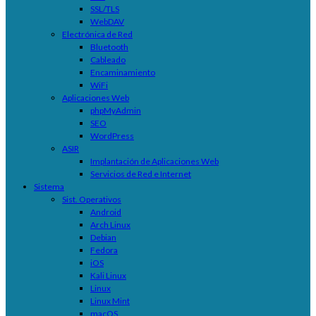
SSL/TLS
WebDAV
Electrónica de Red
Bluetooth
Cableado
Encaminamiento
WiFi
Aplicaciones Web
phpMyAdmin
SEO
WordPress
ASIR
Implantación de Aplicaciones Web
Servicios de Red e Internet
Sistema
Sist. Operativos
Android
Arch Linux
Debian
Fedora
iOS
Kali Linux
Linux
Linux Mint
macOS