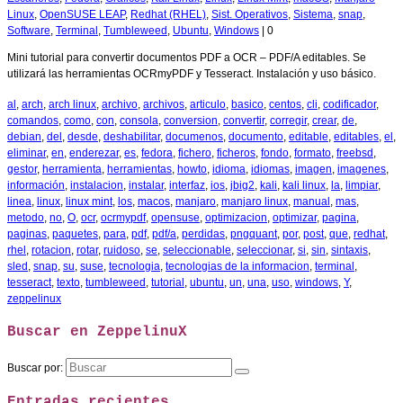
Linux
,
OpenSUSE LEAP
,
Redhat (RHEL)
,
Sist. Operativos
,
Sistema
,
snap
,
Software
,
Terminal
,
Tumbleweed
,
Ubuntu
,
Windows
|
0
Mini tutorial para convertir documentos PDF a OCR – PDF/A editables. Se
utilizará las herramientas OCRmyPDF y Tesseract. Instalación y uso básico.
al
,
arch
,
arch linux
,
archivo
,
archivos
,
articulo
,
basico
,
centos
,
cli
,
codificador
,
comandos
,
como
,
con
,
consola
,
conversion
,
convertir
,
corregir
,
crear
,
de
,
debian
,
del
,
desde
,
deshabilitar
,
documenos
,
documento
,
editable
,
editables
,
el
,
eliminar
,
en
,
enderezar
,
es
,
fedora
,
fichero
,
ficheros
,
fondo
,
formato
,
freebsd
,
gestor
,
herramienta
,
herramientas
,
howto
,
idioma
,
idiomas
,
imagen
,
imagenes
,
información
,
instalacion
,
instalar
,
interfaz
,
ios
,
jbig2
,
kali
,
kali linux
,
la
,
limpiar
,
linea
,
linux
,
linux mint
,
los
,
macos
,
manjaro
,
manjaro linux
,
manual
,
mas
,
metodo
,
no
,
O
,
ocr
,
ocrmypdf
,
opensuse
,
optimizacion
,
optimizar
,
pagina
,
paginas
,
paquetes
,
para
,
pdf
,
pdf/a
,
perdidas
,
pngquant
,
por
,
post
,
que
,
redhat
,
rhel
,
rotacion
,
rotar
,
ruidoso
,
se
,
seleccionable
,
seleccionar
,
si
,
sin
,
sintaxis
,
sled
,
snap
,
su
,
suse
,
tecnologia
,
tecnologias de la informacion
,
terminal
,
tesseract
,
texto
,
tumbleweed
,
tutorial
,
ubuntu
,
un
,
una
,
uso
,
windows
,
Y
,
zeppelinux
Buscar en ZeppelinuX
Buscar por:
Entradas recientes