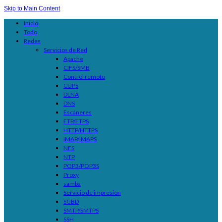
Skip to Main Content
Inicio
Todo
Redes
Servicios de Red
Apache
CIFS/SMB
Control remoto
CUPS
DLNA
DNS
Escáneres
FTP/FTPS
HTTP/HTTPS
IMAP/IMAPS
NFS
NTP
POP3/POP3S
Proxy
samba
Servicio de impresión
SGBD
SMTP/SMTPS
SSH