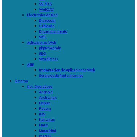
SSL/TLS
WebDAV
Electrónica de Red
Bluetooth
Cableado
Encaminamiento
WiFi
Aplicaciones Web
phpMyAdmin
SEO
WordPress
ASIR
Implantación de Aplicaciones Web
Servicios de Red e Internet
Sistema
Sist. Operativos
Android
Arch Linux
Debian
Fedora
iOS
Kali Linux
Linux
Linux Mint
macOS