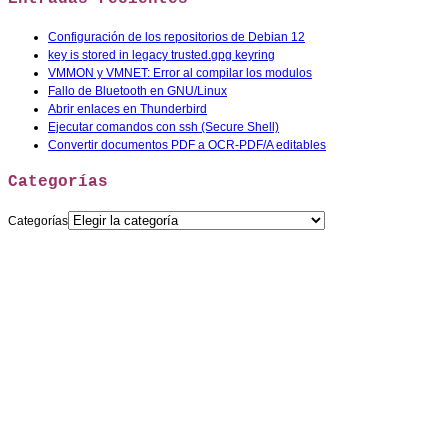
Configuración de los repositorios de Debian 12
key is stored in legacy trusted.gpg keyring
VMMON y VMNET: Error al compilar los modulos
Fallo de Bluetooth en GNU/Linux
Abrir enlaces en Thunderbird
Ejecutar comandos con ssh (Secure Shell)
Convertir documentos PDF a OCR-PDF/A editables
Categorías
Categorías