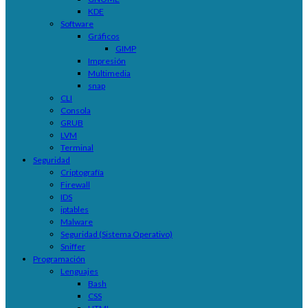
KDE
Software
Gráficos
GIMP
Impresión
Multimedia
snap
CLI
Consola
GRUB
LVM
Terminal
Seguridad
Criptografía
Firewall
IDS
iptables
Malware
Seguridad (Sistema Operativo)
Sniffer
Programación
Lenguajes
Bash
CSS