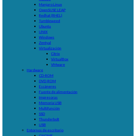
Manjaro Linux
OpenSUSE LEAP
Redhat (RHEL)
Tumbleweed
Ubuntu
UNIX
Windows
Zentyal
Virtualización
Citrix
VirtualBox
VMware
Hardware
CD-ROM
DVD-ROM
Escáneres
Fuente de alimentación
Impresoras
Memoria USB
Multifunción
SSD
Thunderbolt
USB
Entornos de escritorio
GNOME