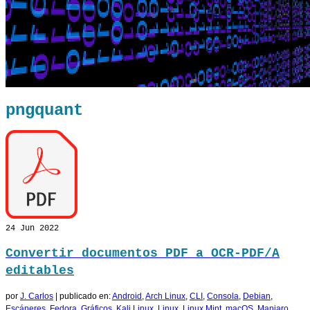
pngquant
24
Jun 2022
Convertir documentos PDF a OCR-PDF/A
editables
por
J. Carlos
|
publicado en:
Android
,
Arch Linux
,
CLI
,
Consola
,
Debian
,
Escáneres
,
Fedora
,
Gráficos
,
Kali Linux
,
Linux
,
Linux Mint
,
macOS
,
Manjaro