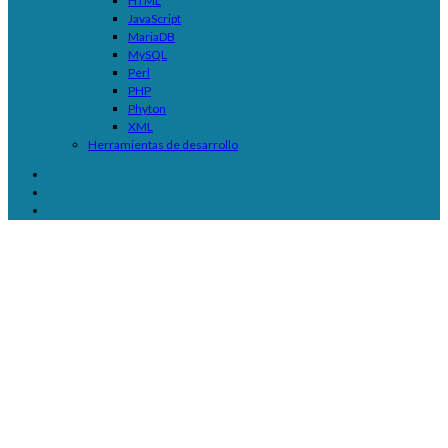
HTML
JavaScript
MariaDB
MySQL
Perl
PHP
Phyton
XML
Herramientas de desarrollo