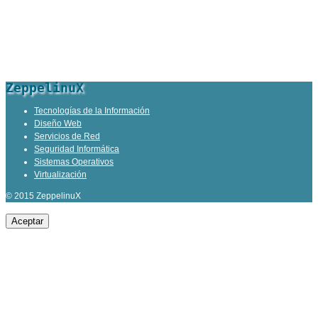
ZeppelinuX
Tecnologías de la Información
Diseño Web
Servicios de Red
Seguridad Informática
Sistemas Operativos
Virtualización
© 2015 ZeppelinuX
Aceptar