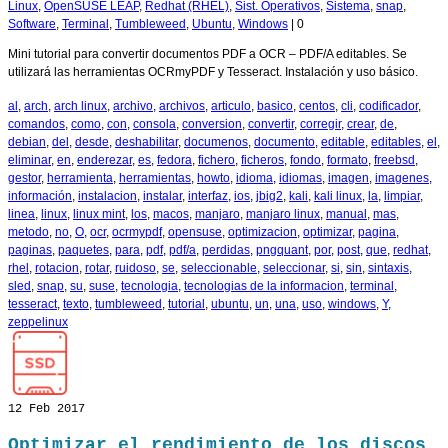
Linux
,
OpenSUSE LEAP
,
Redhat (RHEL)
,
Sist. Operativos
,
Sistema
,
snap
,
Software
,
Terminal
,
Tumbleweed
,
Ubuntu
,
Windows
|
0
Mini tutorial para convertir documentos PDF a OCR – PDF/A editables. Se
utilizará las herramientas OCRmyPDF y Tesseract. Instalación y uso básico.
al
,
arch
,
arch linux
,
archivo
,
archivos
,
articulo
,
basico
,
centos
,
cli
,
codificador
,
comandos
,
como
,
con
,
consola
,
conversion
,
convertir
,
corregir
,
crear
,
de
,
debian
,
del
,
desde
,
deshabilitar
,
documenos
,
documento
,
editable
,
editables
,
el
,
eliminar
,
en
,
enderezar
,
es
,
fedora
,
fichero
,
ficheros
,
fondo
,
formato
,
freebsd
,
gestor
,
herramienta
,
herramientas
,
howto
,
idioma
,
idiomas
,
imagen
,
imagenes
,
información
,
instalacion
,
instalar
,
interfaz
,
ios
,
jbig2
,
kali
,
kali linux
,
la
,
limpiar
,
linea
,
linux
,
linux mint
,
los
,
macos
,
manjaro
,
manjaro linux
,
manual
,
mas
,
metodo
,
no
,
O
,
ocr
,
ocrmypdf
,
opensuse
,
optimizacion
,
optimizar
,
pagina
,
paginas
,
paquetes
,
para
,
pdf
,
pdf/a
,
perdidas
,
pngquant
,
por
,
post
,
que
,
redhat
,
rhel
,
rotacion
,
rotar
,
ruidoso
,
se
,
seleccionable
,
seleccionar
,
si
,
sin
,
sintaxis
,
sled
,
snap
,
su
,
suse
,
tecnologia
,
tecnologias de la informacion
,
terminal
,
tesseract
,
texto
,
tumbleweed
,
tutorial
,
ubuntu
,
un
,
una
,
uso
,
windows
,
Y
,
zeppelinux
12
Feb 2017
Optimizar el rendimiento de los discos