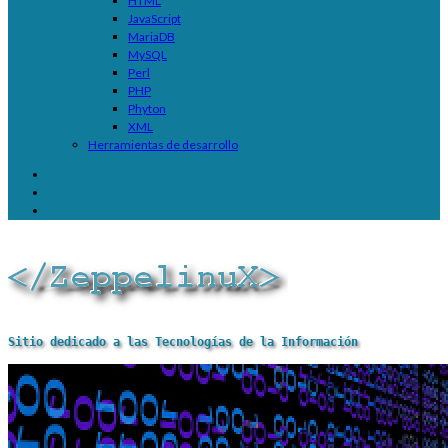
HTML
JavaScript
MariaDB
MySQL
Perl
PHP
Phyton
XML
Herramientas de desarrollo
Sitio dedicado a las Tecnologías de la Información