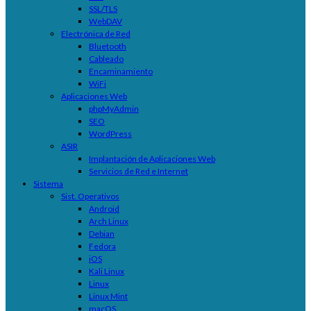
SSL/TLS
WebDAV
Electrónica de Red
Bluetooth
Cableado
Encaminamiento
WiFi
Aplicaciones Web
phpMyAdmin
SEO
WordPress
ASIR
Implantación de Aplicaciones Web
Servicios de Red e Internet
Sistema
Sist. Operativos
Android
Arch Linux
Debian
Fedora
iOS
Kali Linux
Linux
Linux Mint
macOS