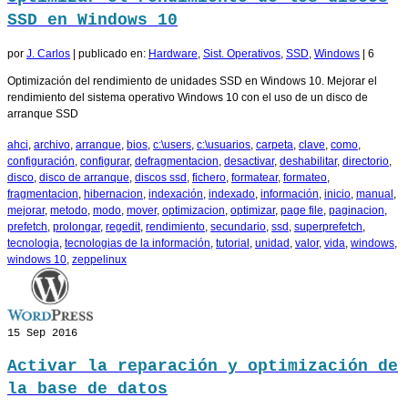
SSD en Windows 10
por
J. Carlos
|
publicado en:
Hardware
,
Sist. Operativos
,
SSD
,
Windows
|
6
Optimización del rendimiento de unidades SSD en Windows 10. Mejorar el
rendimiento del sistema operativo Windows 10 con el uso de un disco de
arranque SSD
ahci
,
archivo
,
arranque
,
bios
,
c:\users
,
c:\usuarios
,
carpeta
,
clave
,
como
,
configuración
,
configurar
,
defragmentacion
,
desactivar
,
deshabilitar
,
directorio
,
disco
,
disco de arranque
,
discos ssd
,
fichero
,
formatear
,
formateo
,
fragmentacion
,
hibernacion
,
indexación
,
indexado
,
información
,
inicio
,
manual
,
mejorar
,
metodo
,
modo
,
mover
,
optimizacion
,
optimizar
,
page file
,
paginacion
,
prefetch
,
prolongar
,
regedit
,
rendimiento
,
secundario
,
ssd
,
superprefetch
,
tecnologia
,
tecnologias de la información
,
tutorial
,
unidad
,
valor
,
vida
,
windows
,
windows 10
,
zeppelinux
15
Sep 2016
Activar la reparación y optimización de
la base de datos