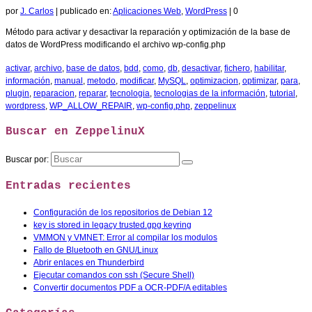
por
J. Carlos
|
publicado en:
Aplicaciones Web
,
WordPress
|
0
Método para activar y desactivar la reparación y optimización de la base de
datos de WordPress modificando el archivo wp-config.php
activar
,
archivo
,
base de datos
,
bdd
,
como
,
db
,
desactivar
,
fichero
,
habilitar
,
información
,
manual
,
metodo
,
modificar
,
MySQL
,
optimizacion
,
optimizar
,
para
,
plugin
,
reparacion
,
reparar
,
tecnologia
,
tecnologias de la información
,
tutorial
,
wordpress
,
WP_ALLOW_REPAIR
,
wp-config.php
,
zeppelinux
Buscar en ZeppelinuX
Buscar por:
Entradas recientes
Configuración de los repositorios de Debian 12
key is stored in legacy trusted.gpg keyring
VMMON y VMNET: Error al compilar los modulos
Fallo de Bluetooth en GNU/Linux
Abrir enlaces en Thunderbird
Ejecutar comandos con ssh (Secure Shell)
Convertir documentos PDF a OCR-PDF/A editables