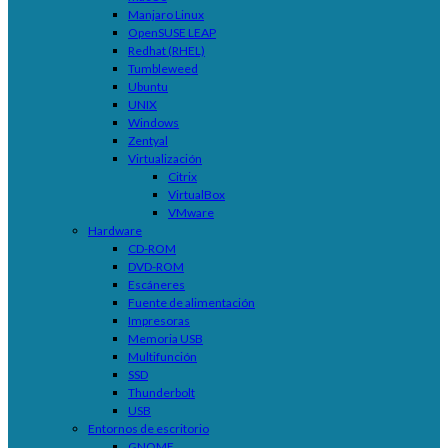
Manjaro Linux
OpenSUSE LEAP
Redhat (RHEL)
Tumbleweed
Ubuntu
UNIX
Windows
Zentyal
Virtualización
Citrix
VirtualBox
VMware
Hardware
CD-ROM
DVD-ROM
Escáneres
Fuente de alimentación
Impresoras
Memoria USB
Multifunción
SSD
Thunderbolt
USB
Entornos de escritorio
GNOME