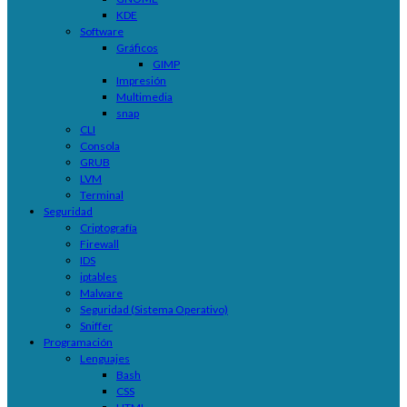
KDE
Software
Gráficos
GIMP
Impresión
Multimedia
snap
CLI
Consola
GRUB
LVM
Terminal
Seguridad
Criptografía
Firewall
IDS
iptables
Malware
Seguridad (Sistema Operativo)
Sniffer
Programación
Lenguajes
Bash
CSS