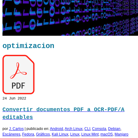
optimizacion
24
Jun 2022
Convertir documentos PDF a OCR-PDF/A
editables
por
J. Carlos
|
publicado en:
Android
,
Arch Linux
,
CLI
,
Consola
,
Debian
,
Escáneres
,
Fedora
,
Gráficos
,
Kali Linux
,
Linux
,
Linux Mint
,
macOS
,
Manjaro