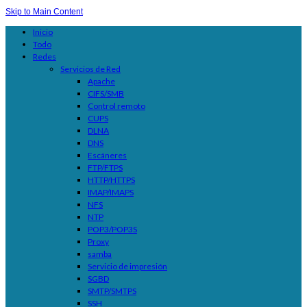
Skip to Main Content
Inicio
Todo
Redes
Servicios de Red
Apache
CIFS/SMB
Control remoto
CUPS
DLNA
DNS
Escáneres
FTP/FTPS
HTTP/HTTPS
IMAP/IMAPS
NFS
NTP
POP3/POP3S
Proxy
samba
Servicio de impresión
SGBD
SMTP/SMTPS
SSH