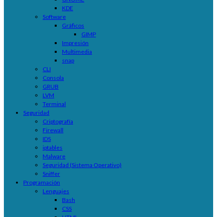
KDE
Software
Gráficos
GIMP
Impresión
Multimedia
snap
CLI
Consola
GRUB
LVM
Terminal
Seguridad
Criptografía
Firewall
IDS
iptables
Malware
Seguridad (Sistema Operativo)
Sniffer
Programación
Lenguajes
Bash
CSS