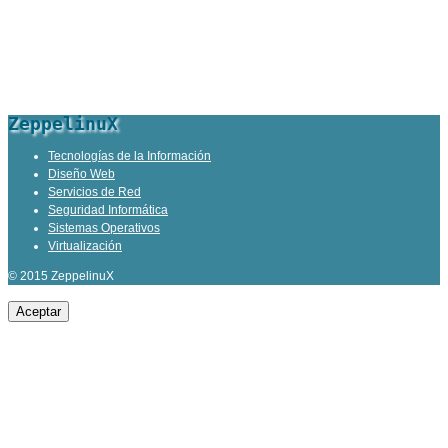
ZeppelinuX
Tecnologías de la Información
Diseño Web
Servicios de Red
Seguridad Informática
Sistemas Operativos
Virtualización
© 2015 ZeppelinuX
Aceptar