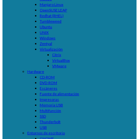
Manjaro Linux
OpenSUSE LEAP
Redhat (RHEL)
Tumbleweed
Ubuntu
UNIX
Windows
Zentyal
Virtualización
Citrix
VirtualBox
VMware
Hardware
CD-ROM
DVD-ROM
Escáneres
Fuente de alimentación
Impresoras
Memoria USB
Multifunción
SSD
Thunderbolt
USB
Entornos de escritorio
GNOME