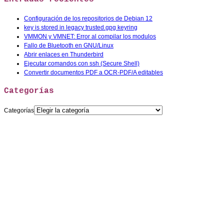
Configuración de los repositorios de Debian 12
key is stored in legacy trusted.gpg keyring
VMMON y VMNET: Error al compilar los modulos
Fallo de Bluetooth en GNU/Linux
Abrir enlaces en Thunderbird
Ejecutar comandos con ssh (Secure Shell)
Convertir documentos PDF a OCR-PDF/A editables
Categorías
Categorías