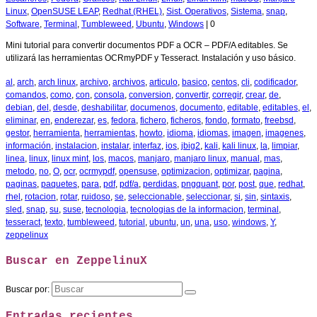
Linux
,
OpenSUSE LEAP
,
Redhat (RHEL)
,
Sist. Operativos
,
Sistema
,
snap
,
Software
,
Terminal
,
Tumbleweed
,
Ubuntu
,
Windows
|
0
Mini tutorial para convertir documentos PDF a OCR – PDF/A editables. Se
utilizará las herramientas OCRmyPDF y Tesseract. Instalación y uso básico.
al
,
arch
,
arch linux
,
archivo
,
archivos
,
articulo
,
basico
,
centos
,
cli
,
codificador
,
comandos
,
como
,
con
,
consola
,
conversion
,
convertir
,
corregir
,
crear
,
de
,
debian
,
del
,
desde
,
deshabilitar
,
documenos
,
documento
,
editable
,
editables
,
el
,
eliminar
,
en
,
enderezar
,
es
,
fedora
,
fichero
,
ficheros
,
fondo
,
formato
,
freebsd
,
gestor
,
herramienta
,
herramientas
,
howto
,
idioma
,
idiomas
,
imagen
,
imagenes
,
información
,
instalacion
,
instalar
,
interfaz
,
ios
,
jbig2
,
kali
,
kali linux
,
la
,
limpiar
,
linea
,
linux
,
linux mint
,
los
,
macos
,
manjaro
,
manjaro linux
,
manual
,
mas
,
metodo
,
no
,
O
,
ocr
,
ocrmypdf
,
opensuse
,
optimizacion
,
optimizar
,
pagina
,
paginas
,
paquetes
,
para
,
pdf
,
pdf/a
,
perdidas
,
pngquant
,
por
,
post
,
que
,
redhat
,
rhel
,
rotacion
,
rotar
,
ruidoso
,
se
,
seleccionable
,
seleccionar
,
si
,
sin
,
sintaxis
,
sled
,
snap
,
su
,
suse
,
tecnologia
,
tecnologias de la informacion
,
terminal
,
tesseract
,
texto
,
tumbleweed
,
tutorial
,
ubuntu
,
un
,
una
,
uso
,
windows
,
Y
,
zeppelinux
Buscar en ZeppelinuX
Buscar por:
Entradas recientes