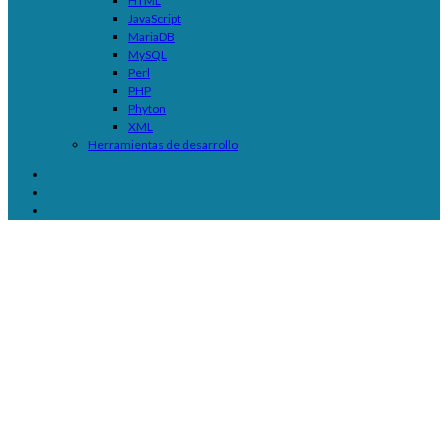
HTML
JavaScript
MariaDB
MySQL
Perl
PHP
Phyton
XML
Herramientas de desarrollo