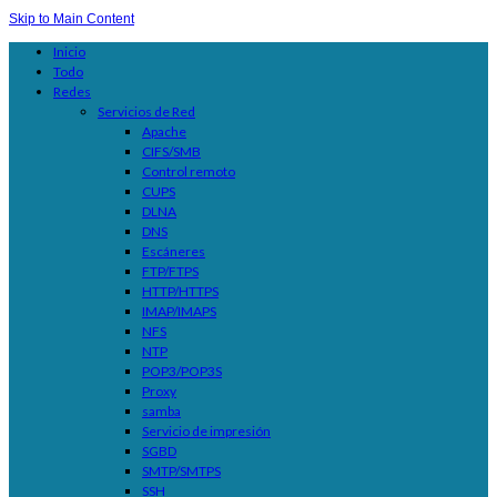
Skip to Main Content
Inicio
Todo
Redes
Servicios de Red
Apache
CIFS/SMB
Control remoto
CUPS
DLNA
DNS
Escáneres
FTP/FTPS
HTTP/HTTPS
IMAP/IMAPS
NFS
NTP
POP3/POP3S
Proxy
samba
Servicio de impresión
SGBD
SMTP/SMTPS
SSH