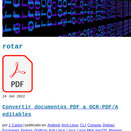
rotar
24
Jun 2022
Convertir documentos PDF a OCR-PDF/A
editables
por
J. Carlos
|
publicado en:
Android
,
Arch Linux
,
CLI
,
Consola
,
Debian
,
Escáneres
,
Fedora
,
Gráficos
,
Kali Linux
,
Linux
,
Linux Mint
,
macOS
,
Manjaro