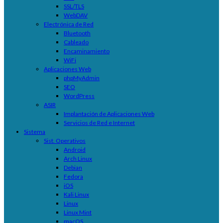
SSL/TLS
WebDAV
Electrónica de Red
Bluetooth
Cableado
Encaminamiento
WiFi
Aplicaciones Web
phpMyAdmin
SEO
WordPress
ASIR
Implantación de Aplicaciones Web
Servicios de Red e Internet
Sistema
Sist. Operativos
Android
Arch Linux
Debian
Fedora
iOS
Kali Linux
Linux
Linux Mint
macOS