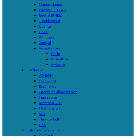
Manjaro Linux
OpenSUSE LEAP
Redhat (RHEL)
Tumbleweed
Ubuntu
UNIX
Windows
Zentyal
Virtualización
Citrix
VirtualBox
VMware
Hardware
CD-ROM
DVD-ROM
Escáneres
Fuente de alimentación
Impresoras
Memoria USB
Multifunción
SSD
Thunderbolt
USB
Entornos de escritorio
GNOME