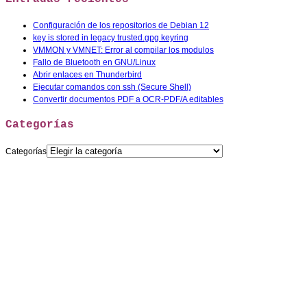
Configuración de los repositorios de Debian 12
key is stored in legacy trusted.gpg keyring
VMMON y VMNET: Error al compilar los modulos
Fallo de Bluetooth en GNU/Linux
Abrir enlaces en Thunderbird
Ejecutar comandos con ssh (Secure Shell)
Convertir documentos PDF a OCR-PDF/A editables
Categorías
Categorías