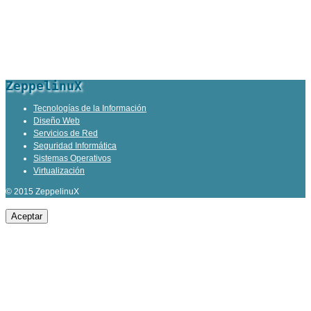
ZeppelinuX
Tecnologías de la Información
Diseño Web
Servicios de Red
Seguridad Informática
Sistemas Operativos
Virtualización
© 2015 ZeppelinuX
Aceptar