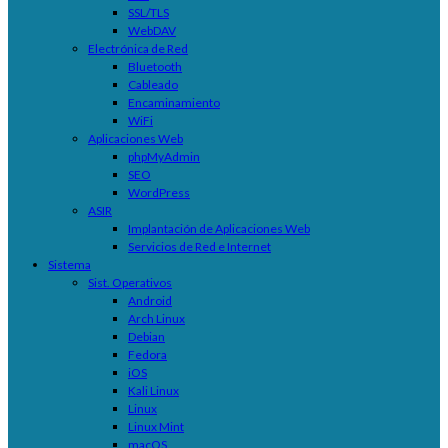
SSL/TLS
WebDAV
Electrónica de Red
Bluetooth
Cableado
Encaminamiento
WiFi
Aplicaciones Web
phpMyAdmin
SEO
WordPress
ASIR
Implantación de Aplicaciones Web
Servicios de Red e Internet
Sistema
Sist. Operativos
Android
Arch Linux
Debian
Fedora
iOS
Kali Linux
Linux
Linux Mint
macOS