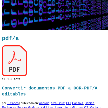
pdf/a
24
Jun 2022
Convertir documentos PDF a OCR-PDF/A
editables
por
J. Carlos
|
publicado en:
Android
,
Arch Linux
,
CLI
,
Consola
,
Debian
,
Escáneres
,
Fedora
,
Gráficos
,
Kali Linux
,
Linux
,
Linux Mint
,
macOS
,
Manjaro