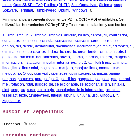
Linux
,
OpenSUSE LEAP
,
Redhat (RHEL)
,
Sist. Operativos
,
Sistema
,
snap
,
Software
,
Terminal
,
Tumbleweed
,
Ubuntu
,
Windows
|
0
Mini tutorial para convertir documentos PDF a OCR – PDF/A editables. Se
utilizará las herramientas OCRmyPDF y Tesseract. Instalación y uso básico.
al
,
arch
,
arch linux
,
archivo
,
archivos
,
articulo
,
basico
,
centos
,
cli
,
codificador
,
comandos
,
como
,
con
,
consola
,
conversion
,
convertir
,
corregir
,
crear
,
de
,
debian
,
del
,
desde
,
deshabilitar
,
documenos
,
documento
,
editable
,
editables
,
el
,
eliminar
,
en
,
enderezar
,
es
,
fedora
,
fichero
,
ficheros
,
fondo
,
formato
,
freebsd
,
gestor
,
herramienta
,
herramientas
,
howto
,
idioma
,
idiomas
,
imagen
,
imagenes
,
información
,
instalacion
,
instalar
,
interfaz
,
ios
,
jbig2
,
kali
,
kali linux
,
la
,
limpiar
,
linea
,
linux
,
linux mint
,
los
,
macos
,
manjaro
,
manjaro linux
,
manual
,
mas
,
metodo
,
no
,
O
,
ocr
,
ocrmypdf
,
opensuse
,
optimizacion
,
optimizar
,
pagina
,
paginas
,
paquetes
,
para
,
pdf
,
pdf/a
,
perdidas
,
pngquant
,
por
,
post
,
que
,
redhat
,
rhel
,
rotacion
,
rotar
,
ruidoso
,
se
,
seleccionable
,
seleccionar
,
si
,
sin
,
sintaxis
,
sled
,
snap
,
su
,
suse
,
tecnologia
,
tecnologias de la informacion
,
terminal
,
tesseract
,
texto
,
tumbleweed
,
tutorial
,
ubuntu
,
un
,
una
,
uso
,
windows
,
Y
,
zeppelinux
Buscar en ZeppelinuX
Buscar por:
Entradas recientes