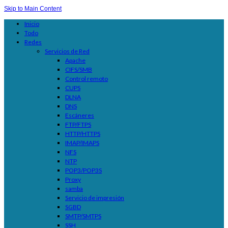
Skip to Main Content
Inicio
Todo
Redes
Servicios de Red
Apache
CIFS/SMB
Control remoto
CUPS
DLNA
DNS
Escáneres
FTP/FTPS
HTTP/HTTPS
IMAP/IMAPS
NFS
NTP
POP3/POP3S
Proxy
samba
Servicio de impresión
SGBD
SMTP/SMTPS
SSH