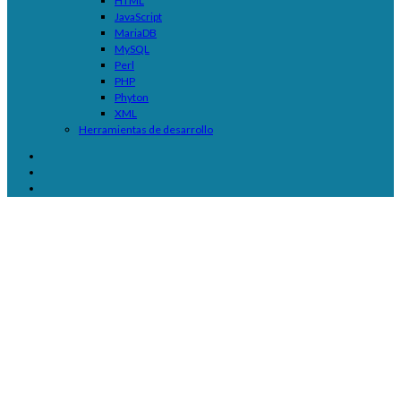
HTML
JavaScript
MariaDB
MySQL
Perl
PHP
Phyton
XML
Herramientas de desarrollo