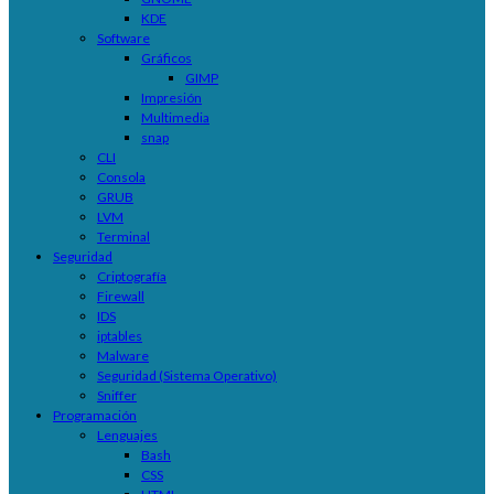
KDE
Software
Gráficos
GIMP
Impresión
Multimedia
snap
CLI
Consola
GRUB
LVM
Terminal
Seguridad
Criptografía
Firewall
IDS
iptables
Malware
Seguridad (Sistema Operativo)
Sniffer
Programación
Lenguajes
Bash
CSS