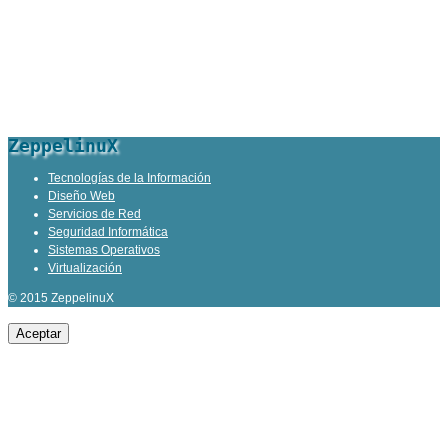
ZeppelinuX
Tecnologías de la Información
Diseño Web
Servicios de Red
Seguridad Informática
Sistemas Operativos
Virtualización
© 2015 ZeppelinuX
Aceptar