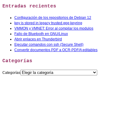
Entradas recientes
Configuración de los repositorios de Debian 12
key is stored in legacy trusted.gpg keyring
VMMON y VMNET: Error al compilar los modulos
Fallo de Bluetooth en GNU/Linux
Abrir enlaces en Thunderbird
Ejecutar comandos con ssh (Secure Shell)
Convertir documentos PDF a OCR-PDF/A editables
Categorías
Categorías