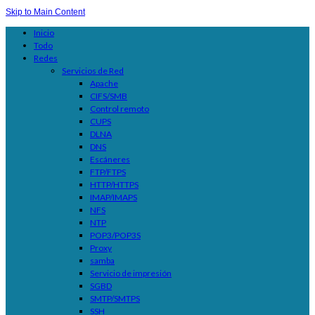
Skip to Main Content
Inicio
Todo
Redes
Servicios de Red
Apache
CIFS/SMB
Control remoto
CUPS
DLNA
DNS
Escáneres
FTP/FTPS
HTTP/HTTPS
IMAP/IMAPS
NFS
NTP
POP3/POP3S
Proxy
samba
Servicio de impresión
SGBD
SMTP/SMTPS
SSH