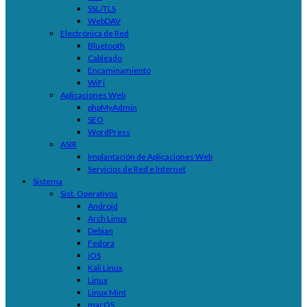
SSL/TLS
WebDAV
Electrónica de Red
Bluetooth
Cableado
Encaminamiento
WiFi
Aplicaciones Web
phpMyAdmin
SEO
WordPress
ASIR
Implantación de Aplicaciones Web
Servicios de Red e Internet
Sistema
Sist. Operativos
Android
Arch Linux
Debian
Fedora
iOS
Kali Linux
Linux
Linux Mint
macOS