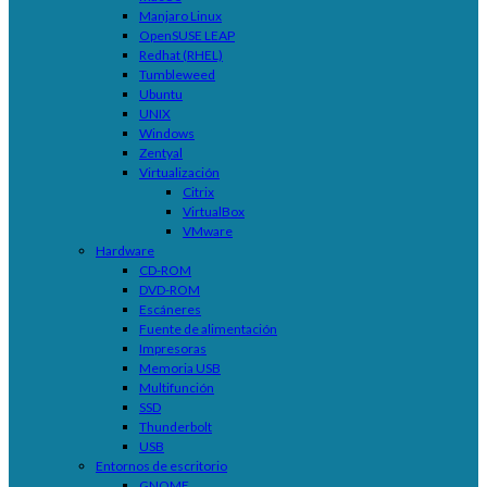
Manjaro Linux
OpenSUSE LEAP
Redhat (RHEL)
Tumbleweed
Ubuntu
UNIX
Windows
Zentyal
Virtualización
Citrix
VirtualBox
VMware
Hardware
CD-ROM
DVD-ROM
Escáneres
Fuente de alimentación
Impresoras
Memoria USB
Multifunción
SSD
Thunderbolt
USB
Entornos de escritorio
GNOME