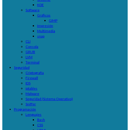
KDE
Software
Gráficos
GIMP
Impresión
Multimedia
snap
CLI
Consola
GRUB
LVM
Terminal
Seguridad
Criptografía
Firewall
IDS
iptables
Malware
Seguridad (Sistema Operativo)
Sniffer
Programación
Lenguajes
Bash
CSS