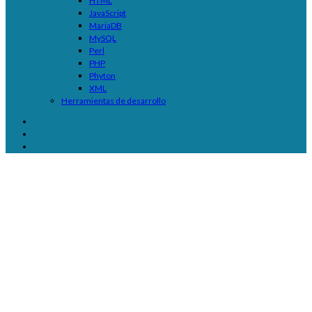
HTML
JavaScript
MariaDB
MySQL
Perl
PHP
Phyton
XML
Herramientas de desarrollo