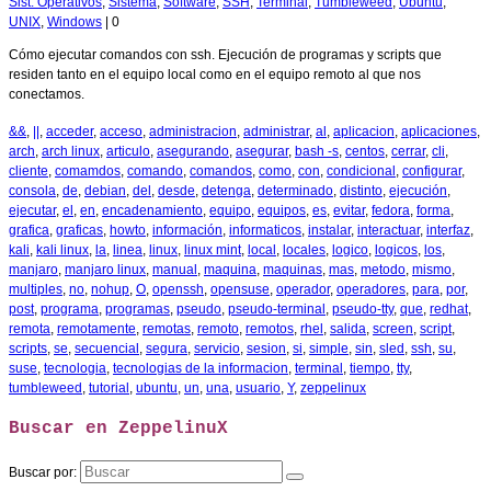
Sist. Operativos
,
Sistema
,
Software
,
SSH
,
Terminal
,
Tumbleweed
,
Ubuntu
,
UNIX
,
Windows
|
0
Cómo ejecutar comandos con ssh. Ejecución de programas y scripts que
residen tanto en el equipo local como en el equipo remoto al que nos
conectamos.
&&
,
||
,
acceder
,
acceso
,
administracion
,
administrar
,
al
,
aplicacion
,
aplicaciones
,
arch
,
arch linux
,
articulo
,
asegurando
,
asegurar
,
bash -s
,
centos
,
cerrar
,
cli
,
cliente
,
comamdos
,
comando
,
comandos
,
como
,
con
,
condicional
,
configurar
,
consola
,
de
,
debian
,
del
,
desde
,
detenga
,
determinado
,
distinto
,
ejecución
,
ejecutar
,
el
,
en
,
encadenamiento
,
equipo
,
equipos
,
es
,
evitar
,
fedora
,
forma
,
grafica
,
graficas
,
howto
,
información
,
informaticos
,
instalar
,
interactuar
,
interfaz
,
kali
,
kali linux
,
la
,
linea
,
linux
,
linux mint
,
local
,
locales
,
logico
,
logicos
,
los
,
manjaro
,
manjaro linux
,
manual
,
maquina
,
maquinas
,
mas
,
metodo
,
mismo
,
multiples
,
no
,
nohup
,
O
,
openssh
,
opensuse
,
operador
,
operadores
,
para
,
por
,
post
,
programa
,
programas
,
pseudo
,
pseudo-terminal
,
pseudo-tty
,
que
,
redhat
,
remota
,
remotamente
,
remotas
,
remoto
,
remotos
,
rhel
,
salida
,
screen
,
script
,
scripts
,
se
,
secuencial
,
segura
,
servicio
,
sesion
,
si
,
simple
,
sin
,
sled
,
ssh
,
su
,
suse
,
tecnologia
,
tecnologias de la informacion
,
terminal
,
tiempo
,
tty
,
tumbleweed
,
tutorial
,
ubuntu
,
un
,
una
,
usuario
,
Y
,
zeppelinux
Buscar en ZeppelinuX
Buscar por: