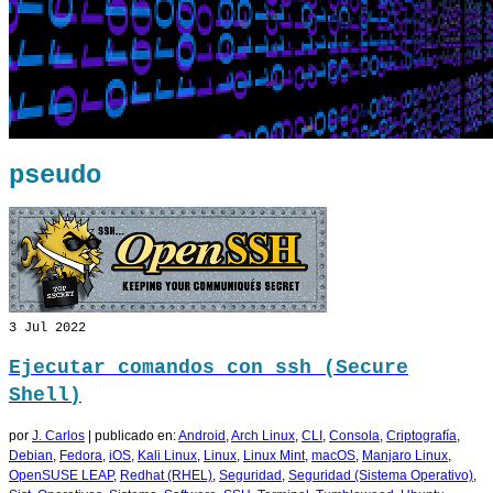
pseudo
3
Jul 2022
Ejecutar comandos con ssh (Secure
Shell)
por
J. Carlos
|
publicado en:
Android
,
Arch Linux
,
CLI
,
Consola
,
Criptografía
,
Debian
,
Fedora
,
iOS
,
Kali Linux
,
Linux
,
Linux Mint
,
macOS
,
Manjaro Linux
,
OpenSUSE LEAP
,
Redhat (RHEL)
,
Seguridad
,
Seguridad (Sistema Operativo)
,