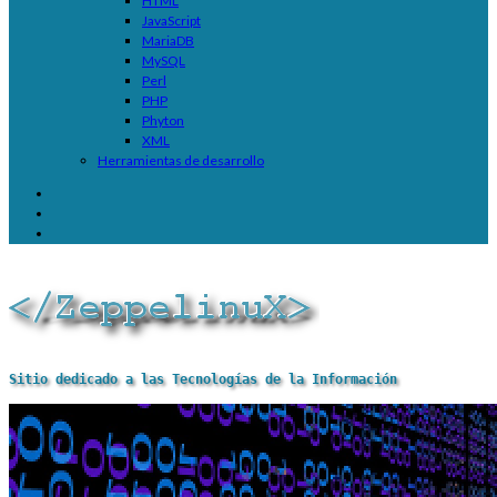
HTML
JavaScript
MariaDB
MySQL
Perl
PHP
Phyton
XML
Herramientas de desarrollo
Sitio dedicado a las Tecnologías de la Información