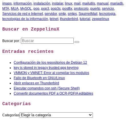
imaps
,
información
,
instalación
,
instalar
,
linux
,
mail
,
mailutils
,
manual
,
mariadb
,
MTA
,
MUA
,
MySQL
,
pop
,
pop3
,
pop3s
,
postfix
,
protocolo
,
puerto
,
servicio
,
Servicios de red e Internet
,
servidor
,
smtp
,
smtps
,
SquirrelMail
,
tecnologia
,
tecnologias de la información
,
telnet
,
thunderbird
,
tutorial
,
zeppelinux
Buscar en ZeppelinuX
Buscar por:
Entradas recientes
Configuración de los repositorios de Debian 12
key is stored in legacy trusted.gpg keyring
VMMON y VMNET: Error al compilar los modulos
Fallo de Bluetooth en GNU/Linux
Abrir enlaces en Thunderbird
Ejecutar comandos con ssh (Secure Shell)
Convertir documentos PDF a OCR-PDF/A editables
Categorías
Categorías