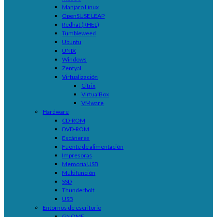
Manjaro Linux
OpenSUSE LEAP
Redhat (RHEL)
Tumbleweed
Ubuntu
UNIX
Windows
Zentyal
Virtualización
Citrix
VirtualBox
VMware
Hardware
CD-ROM
DVD-ROM
Escáneres
Fuente de alimentación
Impresoras
Memoria USB
Multifunción
SSD
Thunderbolt
USB
Entornos de escritorio
GNOME