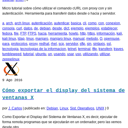
Micro tutorial sobre cómo utilizar el comando cURL con proxy con y sin
autenticación. Herramienta para transferir datos desde o hacia y servidor.
a
,
arch
,
arch linux
,
autenticación
,
autenticar
,
basica
,
cli
,
como
,
con
,
conexion
,
consola
,
curl
,
datos
,
de
,
debian
,
desde
,
dict
,
ejemplo
,
ejemplos
,
establecer
,
fedora
,
file
,
FTP
,
FTPS
,
hacia
,
herramienta
,
howto
,
http
,
https
,
información
,
kali
,
kali linux
,
ldap
,
linux
,
manjaro
,
manjaro linux
,
manual
,
metodo
,
O
,
opensuse
,
para
,
protocolos
,
proxy
,
redhat
,
rhel
,
scp
,
servidor
,
sftp
,
sin
,
sintaxis
,
ssl
,
tecnologia
,
tecnologias de la informacion
,
telnet
,
terminal
,
tftp
,
transferir
,
traves
,
tumbleweed
,
tutorial
,
ubuntu
,
un
,
usando
,
usar
,
uso
,
utilizando
,
utilizar
,
zeppelinux
9
Ago 2016
Cómo exportar el display del sistema de
ventanas X
por
J. Carlos
|
publicado en:
Debian
,
Linux
,
Sist. Operativos
,
UNIX
|
0
Como Exportar el Display del Sistema de Ventanas X, es decir, ejecutar de
forma remota programas que se ejecutarán en un ordenador, pero las vemos
desde otro.