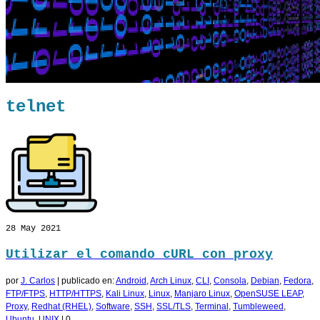
telnet
28
May 2021
Utilizar el comando cURL con proxy
por
J. Carlos
|
publicado en:
Android
,
Arch Linux
,
CLI
,
Consola
,
Debian
,
Fedora
,
FTP/FTPS
,
HTTP/HTTPS
,
Kali Linux
,
Linux
,
Manjaro Linux
,
OpenSUSE LEAP
,
Proxy
,
Redhat (RHEL)
,
Software
,
SSH
,
SSL/TLS
,
Terminal
,
Tumbleweed
,
Ubuntu
,
UNIX
|
0