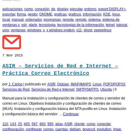
aplicaciones
,
como
,
conexión
,
de
,
display
,
ejecutar
,
entorno
,
export DISPLAY=
,
exportar
,
forma
,
gestor
,
GNOME
,
graficas
,
graficos
,
información
,
KDE
,
linux
,
local
,
manual
,
ordenador
,
programas
,
remota
,
remoto
,
sistema
,
sistema de
ventanas x
,
ssh
,
startx
,
tecnologia
,
tecnologias de la información
,
telnet
,
tutorial
,
unix
,
ventanas
,
windows
,
x
,
x windoes system
,
x11
,
xhost
,
zeppelinux
7
Nov 2015
ASIR – Servicios de Red e Internet –
Práctica Correo Electrónico
por
J. Carlos
|
publicado en:
ASIR
,
Debian
,
IMAP/IMAPS
,
Linux
,
POP3/POP3S
,
Servicios de Red
,
Servicios de Red e Internet
,
SMTP/SMTPS
,
Ubuntu
|
0
Manual para la instalación y configuración de clientes de correo y servidor de
correo en Linux. Objetivos Instalación y configuración de clientes de correo
(MUA). Instalación y configuración básica del MTA postfix en Linux. Instalación
y configuración básica del servidor …
Continuar
110
,
143
,
25
,
465
,
587
,
993
,
995
,
alias
,
ASIR
,
cliente
,
como
,
conectar
,
configuración
,
configurar
,
correo
,
cuentas
,
debian
,
dovecot
,
evolution
,
imap
,