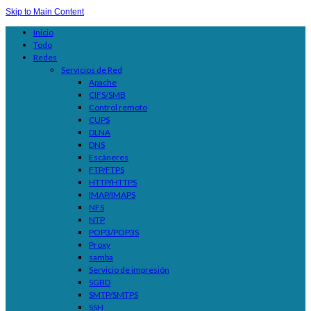
Skip to Main Content
Inicio
Todo
Redes
Servicios de Red
Apache
CIFS/SMB
Control remoto
CUPS
DLNA
DNS
Escáneres
FTP/FTPS
HTTP/HTTPS
IMAP/IMAPS
NFS
NTP
POP3/POP3S
Proxy
samba
Servicio de impresión
SGBD
SMTP/SMTPS
SSH