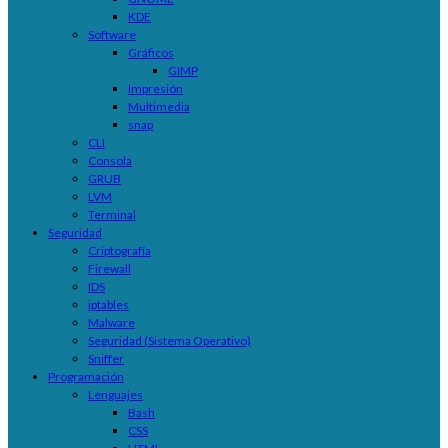
KDE
Software
Gráficos
GIMP
Impresión
Multimedia
snap
CLI
Consola
GRUB
LVM
Terminal
Seguridad
Criptografía
Firewall
IDS
iptables
Malware
Seguridad (Sistema Operativo)
Sniffer
Programación
Lenguajes
Bash
CSS