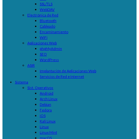
SSL/TLS
WebDAV
Electrónica de Red
Bluetooth
Cableado
Encaminamiento
WiFi
Aplicaciones Web
phpMyAdmin
SEO
WordPress
ASIR
Implantación de Aplicaciones Web
Servicios de Red e Internet
Sistema
Sist. Operativos
Android
Arch Linux
Debian
Fedora
iOS
Kali Linux
Linux
Linux Mint
macOS