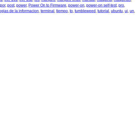
por
,
post
,
power
,
Power On to Firmware
,
power-on
,
power-on self-test
,
pro
,
ogias de la informacion
,
terminal
,
tiempo
,
to
,
tumbleweed
,
tutorial
,
ubuntu
,
ui
,
un
,