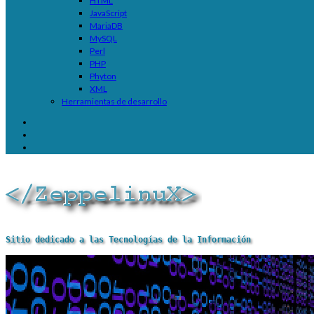
HTML
JavaScript
MariaDB
MySQL
Perl
PHP
Phyton
XML
Herramientas de desarrollo
Sitio dedicado a las Tecnologías de la Información