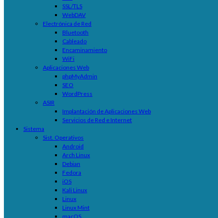
SSL/TLS
WebDAV
Electrónica de Red
Bluetooth
Cableado
Encaminamiento
WiFi
Aplicaciones Web
phpMyAdmin
SEO
WordPress
ASIR
Implantación de Aplicaciones Web
Servicios de Red e Internet
Sistema
Sist. Operativos
Android
Arch Linux
Debian
Fedora
iOS
Kali Linux
Linux
Linux Mint
macOS