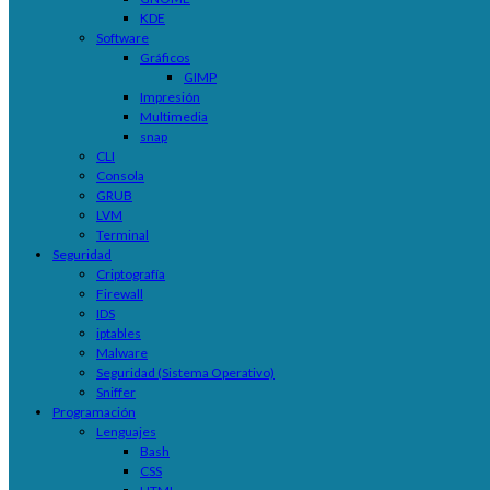
KDE
Software
Gráficos
GIMP
Impresión
Multimedia
snap
CLI
Consola
GRUB
LVM
Terminal
Seguridad
Criptografía
Firewall
IDS
iptables
Malware
Seguridad (Sistema Operativo)
Sniffer
Programación
Lenguajes
Bash
CSS