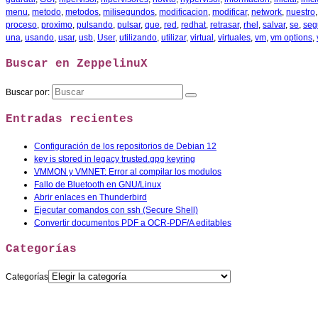
menu
,
metodo
,
metodos
,
milisegundos
,
modificacion
,
modificar
,
network
,
nuestro
proceso
,
proximo
,
pulsando
,
pulsar
,
que
,
red
,
redhat
,
retrasar
,
rhel
,
salvar
,
se
,
seg
una
,
usando
,
usar
,
usb
,
User
,
utilizando
,
utilizar
,
virtual
,
virtuales
,
vm
,
vm options
,
Buscar en ZeppelinuX
Buscar por:
Entradas recientes
Configuración de los repositorios de Debian 12
key is stored in legacy trusted.gpg keyring
VMMON y VMNET: Error al compilar los modulos
Fallo de Bluetooth en GNU/Linux
Abrir enlaces en Thunderbird
Ejecutar comandos con ssh (Secure Shell)
Convertir documentos PDF a OCR-PDF/A editables
Categorías
Categorías