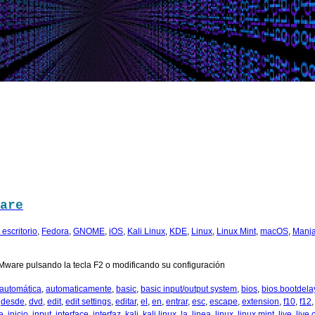
are
escritorio
,
Fedora
,
GNOME
,
iOS
,
Kali Linux
,
KDE
,
Linux
,
Linux Mint
,
macOS
,
Manja
Mware pulsando la tecla F2 o modificando su configuración
automática
,
automaticamente
,
basic
,
basic input/output system
,
bios
,
bios.bootdela
,
desde
,
dvd
,
edit
,
edit settings
,
editar
,
el
,
en
,
entrar
,
esc
,
escape
,
extension
,
f10
,
f12
ie
,
inicio
,
input
,
interface
,
interfaz
,
kali
,
kali linux
,
la
,
linea
,
linux
,
linux mint
,
live
,
live 