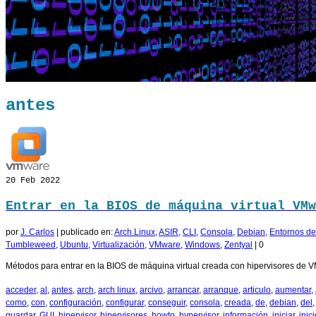
antes
20
Feb 2022
Entrar en la BIOS de máquina virtual VMw
por
J. Carlos
|
publicado en:
Arch Linux
,
ASIR
,
CLI
,
Consola
,
Debian
,
Entornos de 
Tumbleweed
,
Ubuntu
,
Virtualización
,
VMware
,
Windows
,
Zentyal
|
0
Métodos para entrar en la BIOS de máquina virtual creada con hipervisores de V
acceder
,
al
,
antes
,
arch
,
arch linux
,
arcivo
,
arrancar
,
arranque
,
articulo
,
aumentar
,
como
,
con
,
configuración
,
configurar
,
conseguir
,
consola
,
creada
,
de
,
debian
,
del
guardar
,
GUI
,
hipervisor
,
hipervisores
,
howto
,
hypervisor
,
información
,
iniciar
,
inic