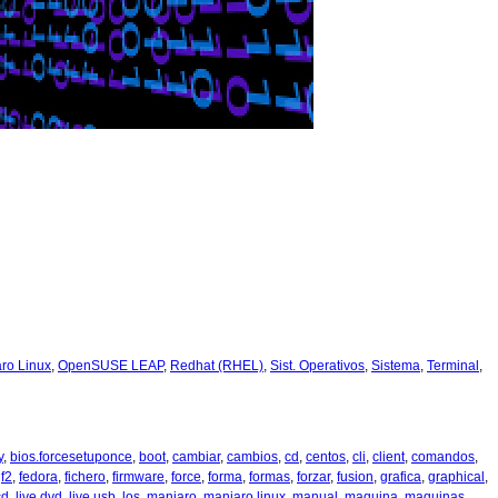
ro Linux
,
OpenSUSE LEAP
,
Redhat (RHEL)
,
Sist. Operativos
,
Sistema
,
Terminal
,
y
,
bios.forcesetuponce
,
boot
,
cambiar
,
cambios
,
cd
,
centos
,
cli
,
client
,
comandos
,
,
f2
,
fedora
,
fichero
,
firmware
,
force
,
forma
,
formas
,
forzar
,
fusion
,
grafica
,
graphical
,
cd
,
live dvd
,
live usb
,
los
,
manjaro
,
manjaro linux
,
manual
,
maquina
,
maquinas
,