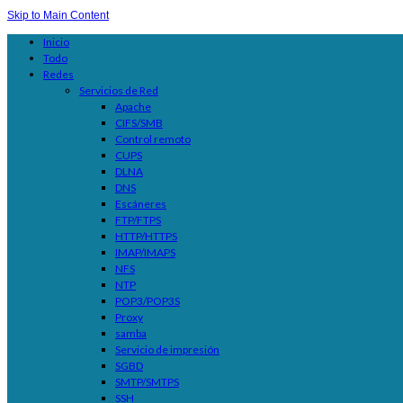
Skip to Main Content
Inicio
Todo
Redes
Servicios de Red
Apache
CIFS/SMB
Control remoto
CUPS
DLNA
DNS
Escáneres
FTP/FTPS
HTTP/HTTPS
IMAP/IMAPS
NFS
NTP
POP3/POP3S
Proxy
samba
Servicio de impresión
SGBD
SMTP/SMTPS
SSH