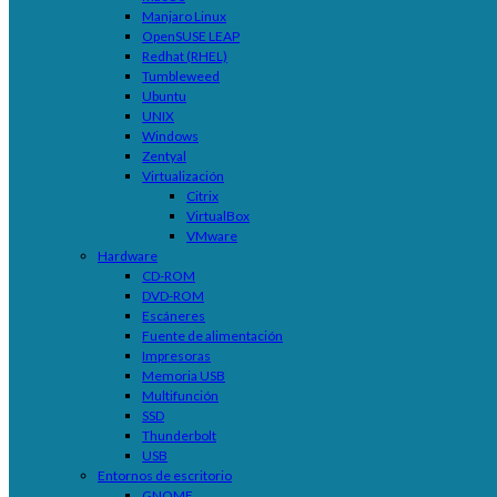
Manjaro Linux
OpenSUSE LEAP
Redhat (RHEL)
Tumbleweed
Ubuntu
UNIX
Windows
Zentyal
Virtualización
Citrix
VirtualBox
VMware
Hardware
CD-ROM
DVD-ROM
Escáneres
Fuente de alimentación
Impresoras
Memoria USB
Multifunción
SSD
Thunderbolt
USB
Entornos de escritorio
GNOME