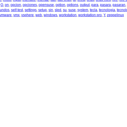
,
O
,
on
,
opcion
,
opciones
,
opensuse
,
option
,
options
,
output
,
para
,
pasara
,
pasaran
,
undos
,
self-test
,
settings
,
setup
,
sin
,
sled
,
su
,
suse
,
system
,
tecla
,
tecnologia
,
tecnol
vmware
,
vmx
,
vsphere
,
web
,
windows
,
workstation
,
workstation pro
,
Y
,
zeppelinux