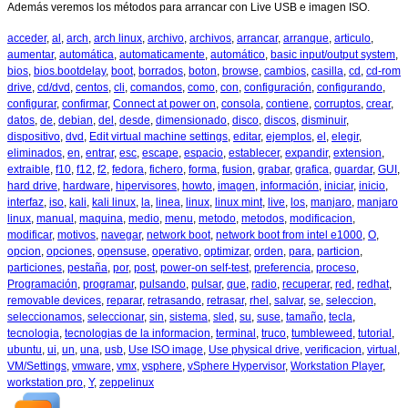
Además veremos los métodos para arrancar con Live USB e imagen ISO.
acceder
,
al
,
arch
,
arch linux
,
archivo
,
archivos
,
arrancar
,
arranque
,
articulo
,
aumentar
,
automática
,
automaticamente
,
automático
,
basic input/output system
,
bios
,
bios.bootdelay
,
boot
,
borrados
,
boton
,
browse
,
cambios
,
casilla
,
cd
,
cd-rom
drive
,
cd/dvd
,
centos
,
cli
,
comandos
,
como
,
con
,
configuración
,
configurando
,
configurar
,
confirmar
,
Connect at power on
,
consola
,
contiene
,
corruptos
,
crear
,
datos
,
de
,
debian
,
del
,
desde
,
dimensionado
,
disco
,
discos
,
disminuir
,
dispositivo
,
dvd
,
Edit virtual machine settings
,
editar
,
ejemplos
,
el
,
elegir
,
eliminados
,
en
,
entrar
,
esc
,
escape
,
espacio
,
establecer
,
expandir
,
extension
,
extraible
,
f10
,
f12
,
f2
,
fedora
,
fichero
,
forma
,
fusion
,
grabar
,
grafica
,
guardar
,
GUI
,
hard drive
,
hardware
,
hipervisores
,
howto
,
imagen
,
información
,
iniciar
,
inicio
,
interfaz
,
iso
,
kali
,
kali linux
,
la
,
linea
,
linux
,
linux mint
,
live
,
los
,
manjaro
,
manjaro
linux
,
manual
,
maquina
,
medio
,
menu
,
metodo
,
metodos
,
modificacion
,
modificar
,
motivos
,
navegar
,
network boot
,
network boot from intel e1000
,
O
,
opcion
,
opciones
,
opensuse
,
operativo
,
optimizar
,
orden
,
para
,
particion
,
particiones
,
pestaña
,
por
,
post
,
power-on self-test
,
preferencia
,
proceso
,
Programación
,
programar
,
pulsando
,
pulsar
,
que
,
radio
,
recuperar
,
red
,
redhat
,
removable devices
,
reparar
,
retrasando
,
retrasar
,
rhel
,
salvar
,
se
,
seleccion
,
seleccionamos
,
seleccionar
,
sin
,
sistema
,
sled
,
su
,
suse
,
tamaño
,
tecla
,
tecnologia
,
tecnologias de la informacion
,
terminal
,
truco
,
tumbleweed
,
tutorial
,
ubuntu
,
ui
,
un
,
una
,
usb
,
Use ISO image
,
Use physical drive
,
verificacion
,
virtual
,
VM/Settings
,
vmware
,
vmx
,
vsphere
,
vSphere Hypervisor
,
Workstation Player
,
workstation pro
,
Y
,
zeppelinux