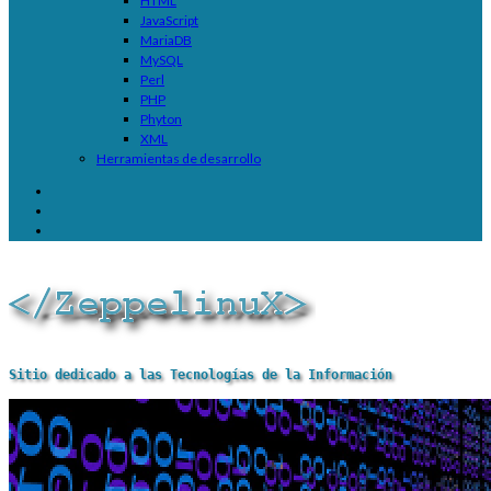
HTML
JavaScript
MariaDB
MySQL
Perl
PHP
Phyton
XML
Herramientas de desarrollo
Sitio dedicado a las Tecnologías de la Información