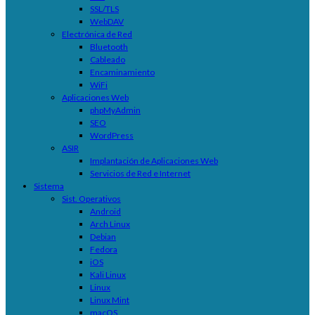
SSL/TLS
WebDAV
Electrónica de Red
Bluetooth
Cableado
Encaminamiento
WiFi
Aplicaciones Web
phpMyAdmin
SEO
WordPress
ASIR
Implantación de Aplicaciones Web
Servicios de Red e Internet
Sistema
Sist. Operativos
Android
Arch Linux
Debian
Fedora
iOS
Kali Linux
Linux
Linux Mint
macOS