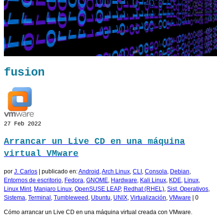
fusion
27
Feb 2022
Arrancar un Live CD en una máquina
virtual VMware
por
J. Carlos
|
publicado en:
Android
,
Arch Linux
,
CLI
,
Consola
,
Debian
,
Entornos de escritorio
,
Fedora
,
GNOME
,
Hardware
,
Kali Linux
,
KDE
,
Linux
,
Linux Mint
,
Manjaro Linux
,
OpenSUSE LEAP
,
Redhat (RHEL)
,
Sist. Operativos
,
Sistema
,
Terminal
,
Tumbleweed
,
Ubuntu
,
UNIX
,
Virtualización
,
VMware
|
0
Cómo arrancar un Live CD en una máquina virtual creada con VMware.