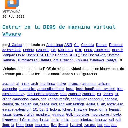
20
Feb 2022
Entrar en la BIOS de máquina virtual
VMware
por
J. Carlos
|
publicado en:
Arch Linux
,
ASIR
,
CLI
,
Consola
,
Debian
,
Entornos
de escritorio
,
Fedora
,
GNOME
,
iOS
,
Kali Linux
,
KDE
,
Linux
,
Linux Mint
,
macOS
,
Manjaro Linux
,
OpenSUSE LEAP
,
Redhat (RHEL)
,
Sist. Operativos
,
Sistema
,
Terminal
,
Tumbleweed
,
Ubuntu
,
Virtualización
,
VMware
,
Windows
,
Zentyal
|
0
Métodos para entrar en la BIOS de máquina virtual creada con hipervisores de
VMware pulsando la tecla F2 o modificando su configuración
acceder
,
al
,
antes
,
arch
,
arch linux
,
arcivo
,
arrancar
,
arranque
,
articulo
,
aumentar
,
automática
,
automaticamente
,
basic
,
basic input/output system
,
bios
,
bios.bootdelay
,
bios.forcesetuponce
,
boot
,
cambiar
,
cambios
,
cd
,
centos
,
cli
,
client
,
comandos
,
como
,
con
,
configuración
,
configurar
,
conseguir
,
consola
,
creada
,
de
,
debian
,
del
,
desde
,
dvd
,
edit
,
edit settings
,
editar
,
el
,
en
,
entrar
,
esc
,
escape
,
extension
,
f10
,
f12
,
f2
,
fedora
,
fichero
,
firmware
,
force
,
forma
,
formas
,
forzar
,
fusion
,
grafica
,
graphical
,
guardar
,
GUI
,
hipervisor
,
hipervisores
,
howto
,
hypervisor
,
información
,
iniciar
,
inicie
,
inicio
,
input
,
interface
,
interfaz
,
kali
,
kali
linux
,
la
,
linea
,
linux
,
linux mint
,
live
,
live cd
,
live dvd
,
live usb
,
los
,
manjaro
,