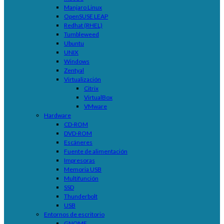
Manjaro Linux
OpenSUSE LEAP
Redhat (RHEL)
Tumbleweed
Ubuntu
UNIX
Windows
Zentyal
Virtualización
Citrix
VirtualBox
VMware
Hardware
CD-ROM
DVD-ROM
Escáneres
Fuente de alimentación
Impresoras
Memoria USB
Multifunción
SSD
Thunderbolt
USB
Entornos de escritorio
GNOME