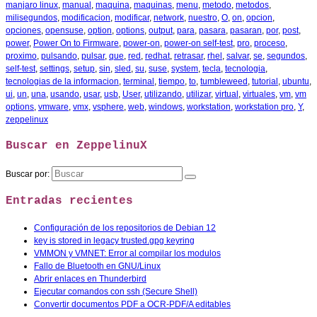
manjaro linux
,
manual
,
maquina
,
maquinas
,
menu
,
metodo
,
metodos
,
milisegundos
,
modificacion
,
modificar
,
network
,
nuestro
,
O
,
on
,
opcion
,
opciones
,
opensuse
,
option
,
options
,
output
,
para
,
pasara
,
pasaran
,
por
,
post
,
power
,
Power On to Firmware
,
power-on
,
power-on self-test
,
pro
,
proceso
,
proximo
,
pulsando
,
pulsar
,
que
,
red
,
redhat
,
retrasar
,
rhel
,
salvar
,
se
,
segundos
,
self-test
,
settings
,
setup
,
sin
,
sled
,
su
,
suse
,
system
,
tecla
,
tecnologia
,
tecnologias de la informacion
,
terminal
,
tiempo
,
to
,
tumbleweed
,
tutorial
,
ubuntu
,
ui
,
un
,
una
,
usando
,
usar
,
usb
,
User
,
utilizando
,
utilizar
,
virtual
,
virtuales
,
vm
,
vm
options
,
vmware
,
vmx
,
vsphere
,
web
,
windows
,
workstation
,
workstation pro
,
Y
,
zeppelinux
Buscar en ZeppelinuX
Buscar por:
Entradas recientes
Configuración de los repositorios de Debian 12
key is stored in legacy trusted.gpg keyring
VMMON y VMNET: Error al compilar los modulos
Fallo de Bluetooth en GNU/Linux
Abrir enlaces en Thunderbird
Ejecutar comandos con ssh (Secure Shell)
Convertir documentos PDF a OCR-PDF/A editables