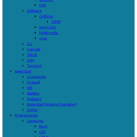
KDE
Software
Gráficos
GIMP
Impresión
Multimedia
snap
CLI
Consola
GRUB
LVM
Terminal
Seguridad
Criptografía
Firewall
IDS
iptables
Malware
Seguridad (Sistema Operativo)
Sniffer
Programación
Lenguajes
Bash
CSS