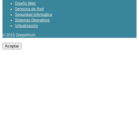
Diseño Web
Servicios de Red
Seguridad Informática
Sistemas Operativos
Virtualización
© 2015 ZeppelinuX
Aceptar