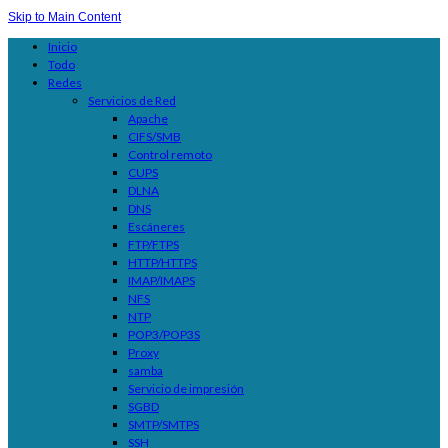
Skip to Main Content
Inicio
Todo
Redes
Servicios de Red
Apache
CIFS/SMB
Control remoto
CUPS
DLNA
DNS
Escáneres
FTP/FTPS
HTTP/HTTPS
IMAP/IMAPS
NFS
NTP
POP3/POP3S
Proxy
samba
Servicio de impresión
SGBD
SMTP/SMTPS
SSH