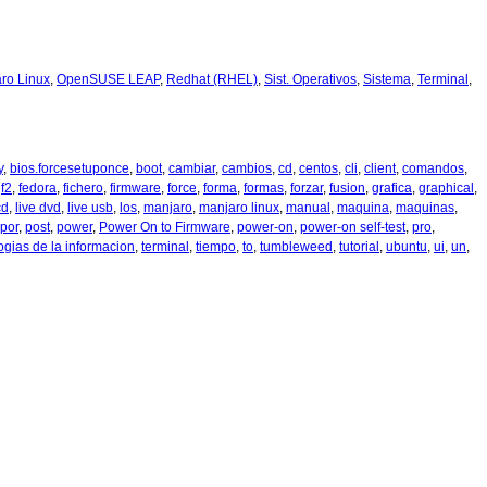
ro Linux
,
OpenSUSE LEAP
,
Redhat (RHEL)
,
Sist. Operativos
,
Sistema
,
Terminal
,
y
,
bios.forcesetuponce
,
boot
,
cambiar
,
cambios
,
cd
,
centos
,
cli
,
client
,
comandos
,
,
f2
,
fedora
,
fichero
,
firmware
,
force
,
forma
,
formas
,
forzar
,
fusion
,
grafica
,
graphical
,
cd
,
live dvd
,
live usb
,
los
,
manjaro
,
manjaro linux
,
manual
,
maquina
,
maquinas
,
por
,
post
,
power
,
Power On to Firmware
,
power-on
,
power-on self-test
,
pro
,
ogias de la informacion
,
terminal
,
tiempo
,
to
,
tumbleweed
,
tutorial
,
ubuntu
,
ui
,
un
,