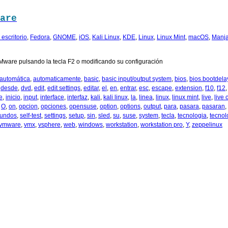
are
escritorio
,
Fedora
,
GNOME
,
iOS
,
Kali Linux
,
KDE
,
Linux
,
Linux Mint
,
macOS
,
Manja
Mware pulsando la tecla F2 o modificando su configuración
automática
,
automaticamente
,
basic
,
basic input/output system
,
bios
,
bios.bootdela
,
desde
,
dvd
,
edit
,
edit settings
,
editar
,
el
,
en
,
entrar
,
esc
,
escape
,
extension
,
f10
,
f12
ie
,
inicio
,
input
,
interface
,
interfaz
,
kali
,
kali linux
,
la
,
linea
,
linux
,
linux mint
,
live
,
live 
,
O
,
on
,
opcion
,
opciones
,
opensuse
,
option
,
options
,
output
,
para
,
pasara
,
pasaran
,
undos
,
self-test
,
settings
,
setup
,
sin
,
sled
,
su
,
suse
,
system
,
tecla
,
tecnologia
,
tecnol
vmware
,
vmx
,
vsphere
,
web
,
windows
,
workstation
,
workstation pro
,
Y
,
zeppelinux