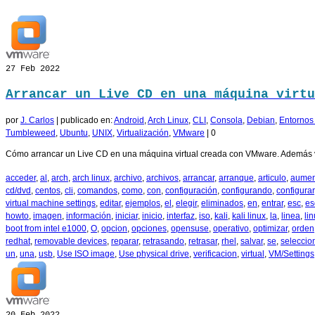
27
Feb 2022
Arrancar un Live CD en una máquina virtu
por
J. Carlos
|
publicado en:
Android
,
Arch Linux
,
CLI
,
Consola
,
Debian
,
Entornos 
Tumbleweed
,
Ubuntu
,
UNIX
,
Virtualización
,
VMware
|
0
Cómo arrancar un Live CD en una máquina virtual creada con VMware. Además 
acceder
,
al
,
arch
,
arch linux
,
archivo
,
archivos
,
arrancar
,
arranque
,
articulo
,
aumen
cd/dvd
,
centos
,
cli
,
comandos
,
como
,
con
,
configuración
,
configurando
,
configurar
virtual machine settings
,
editar
,
ejemplos
,
el
,
elegir
,
eliminados
,
en
,
entrar
,
esc
,
es
howto
,
imagen
,
información
,
iniciar
,
inicio
,
interfaz
,
iso
,
kali
,
kali linux
,
la
,
linea
,
li
boot from intel e1000
,
O
,
opcion
,
opciones
,
opensuse
,
operativo
,
optimizar
,
orden
redhat
,
removable devices
,
reparar
,
retrasando
,
retrasar
,
rhel
,
salvar
,
se
,
seleccio
un
,
una
,
usb
,
Use ISO image
,
Use physical drive
,
verificacion
,
virtual
,
VM/Settings