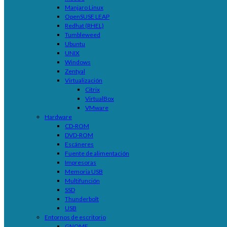
Manjaro Linux
OpenSUSE LEAP
Redhat (RHEL)
Tumbleweed
Ubuntu
UNIX
Windows
Zentyal
Virtualización
Citrix
VirtualBox
VMware
Hardware
CD-ROM
DVD-ROM
Escáneres
Fuente de alimentación
Impresoras
Memoria USB
Multifunción
SSD
Thunderbolt
USB
Entornos de escritorio
GNOME