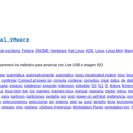
al VMware
de escritorio
,
Fedora
,
GNOME
,
Hardware
,
Kali Linux
,
KDE
,
Linux
,
Linux Mint
,
Manj
veremos los métodos para arrancar con Live USB e imagen ISO.
tar
,
automática
,
automaticamente
,
automático
,
basic input/output system
,
bios
,
bio
,
confirmar
,
Connect at power on
,
consola
,
contiene
,
corruptos
,
crear
,
datos
,
de
,
deb
cape
,
espacio
,
establecer
,
expandir
,
extension
,
extraible
,
f10
,
f12
,
f2
,
fedora
,
fichero
nux
,
linux mint
,
live
,
los
,
manjaro
,
manjaro linux
,
manual
,
maquina
,
medio
,
menu
,
me
,
para
,
particion
,
particiones
,
pestaña
,
por
,
post
,
power-on self-test
,
preferencia
,
pro
n
,
seleccionamos
,
seleccionar
,
sin
,
sistema
,
sled
,
su
,
suse
,
tamaño
,
tecla
,
tecnologi
,
vmware
,
vmx
,
vsphere
,
vSphere Hypervisor
,
Workstation Player
,
workstation pro
,
Y