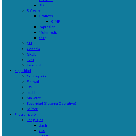
KDE
Software
Gráficos
GIMP
Impresión
Multimedia
snap
CLI
Consola
GRUB
LVM
Terminal
Seguridad
Criptografía
Firewall
IDS
iptables
Malware
Seguridad (Sistema Operativo)
Sniffer
Programación
Lenguajes
Bash
CSS