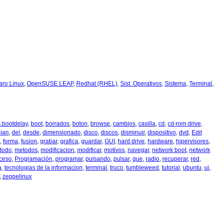
aro Linux
,
OpenSUSE LEAP
,
Redhat (RHEL)
,
Sist. Operativos
,
Sistema
,
Terminal
,
s.bootdelay
,
boot
,
borrados
,
boton
,
browse
,
cambios
,
casilla
,
cd
,
cd-rom drive
,
ian
,
del
,
desde
,
dimensionado
,
disco
,
discos
,
disminuir
,
dispositivo
,
dvd
,
Edit
,
forma
,
fusion
,
grabar
,
grafica
,
guardar
,
GUI
,
hard drive
,
hardware
,
hipervisores
,
todo
,
metodos
,
modificacion
,
modificar
,
motivos
,
navegar
,
network boot
,
network
ceso
,
Programación
,
programar
,
pulsando
,
pulsar
,
que
,
radio
,
recuperar
,
red
,
a
,
tecnologias de la informacion
,
terminal
,
truco
,
tumbleweed
,
tutorial
,
ubuntu
,
ui
,
,
zeppelinux