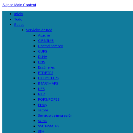
Skip to Main Content
Inicio
Todo
Redes
Servicios de Red
Apache
CIFS/SMB
Control remoto
CUPS
DLNA
DNS
Escáneres
FTP/FTPS
HTTP/HTTPS
IMAP/IMAPS
NFS
NTP
POP3/POP3S
Proxy
samba
Servicio de impresión
SGBD
SMTP/SMTPS
SSH