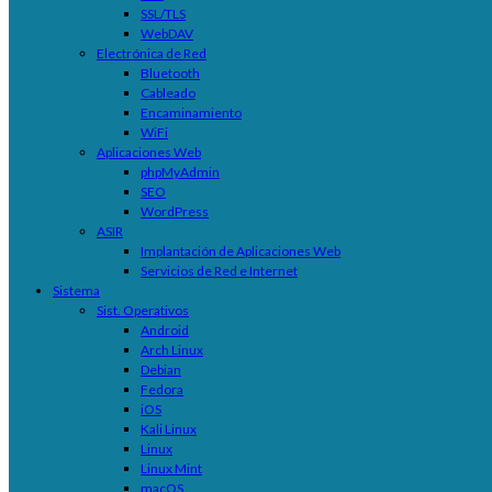
SSL/TLS
WebDAV
Electrónica de Red
Bluetooth
Cableado
Encaminamiento
WiFi
Aplicaciones Web
phpMyAdmin
SEO
WordPress
ASIR
Implantación de Aplicaciones Web
Servicios de Red e Internet
Sistema
Sist. Operativos
Android
Arch Linux
Debian
Fedora
iOS
Kali Linux
Linux
Linux Mint
macOS