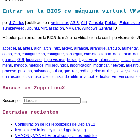
20
Feb 2022
Entrar en la BIOS de máquina virtual VMw
por
J. Carlos
|
publicado en:
Arch Linux
,
ASIR
,
CLI
,
Consola
,
Debian
,
Entornos de 
Tumbleweed
,
Ubuntu
,
Virtualización
,
VMware
,
Windows
,
Zentyal
|
0
Métodos para entrar en la BIOS de máquina virtual creada con hipervisores de V
acceder
,
al
,
antes
,
arch
,
arch linux
,
arcivo
,
arrancar
,
arranque
,
articulo
,
aumentar
,
como
,
con
,
configuración
,
configurar
,
conseguir
,
consola
,
creada
,
de
,
debian
,
del
guardar
,
GUI
,
hipervisor
,
hipervisores
,
howto
,
hypervisor
,
información
,
iniciar
,
inic
menu
,
metodo
,
metodos
,
milisegundos
,
modificacion
,
modificar
,
network
,
nuestro
proceso
,
proximo
,
pulsando
,
pulsar
,
que
,
red
,
redhat
,
retrasar
,
rhel
,
salvar
,
se
,
seg
una
,
usando
,
usar
,
usb
,
User
,
utilizando
,
utilizar
,
virtual
,
virtuales
,
vm
,
vm options
,
Buscar en ZeppelinuX
Buscar por:
Entradas recientes
Configuración de los repositorios de Debian 12
key is stored in legacy trusted.gpg keyring
VMMON y VMNET: Error al compilar los modulos