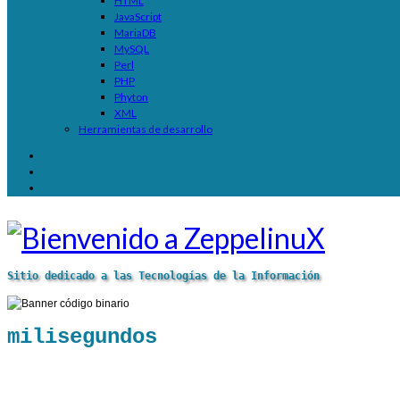
HTML
JavaScript
MariaDB
MySQL
Perl
PHP
Phyton
XML
Herramientas de desarrollo
Sitio dedicado a las Tecnologías de la Información
milisegundos