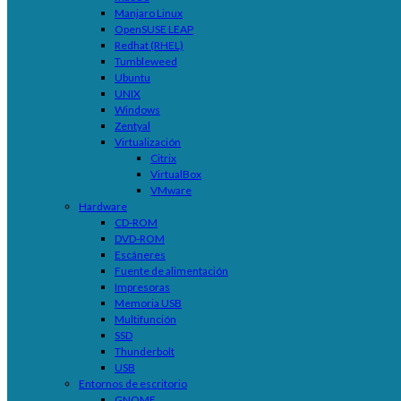
Manjaro Linux
OpenSUSE LEAP
Redhat (RHEL)
Tumbleweed
Ubuntu
UNIX
Windows
Zentyal
Virtualización
Citrix
VirtualBox
VMware
Hardware
CD-ROM
DVD-ROM
Escáneres
Fuente de alimentación
Impresoras
Memoria USB
Multifunción
SSD
Thunderbolt
USB
Entornos de escritorio
GNOME