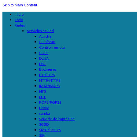
Skip to Main Content
Inicio
Todo
Redes
Servicios de Red
Apache
CIFS/SMB
Control remoto
CUPS
DLNA
DNS
Escáneres
FTP/FTPS
HTTP/HTTPS
IMAP/IMAPS
NFS
NTP
POP3/POP3S
Proxy
samba
Servicio de impresión
SGBD
SMTP/SMTPS
SSH