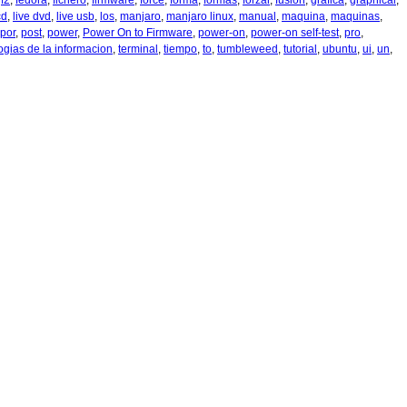
,
f2
,
fedora
,
fichero
,
firmware
,
force
,
forma
,
formas
,
forzar
,
fusion
,
grafica
,
graphical
,
cd
,
live dvd
,
live usb
,
los
,
manjaro
,
manjaro linux
,
manual
,
maquina
,
maquinas
,
por
,
post
,
power
,
Power On to Firmware
,
power-on
,
power-on self-test
,
pro
,
ogias de la informacion
,
terminal
,
tiempo
,
to
,
tumbleweed
,
tutorial
,
ubuntu
,
ui
,
un
,