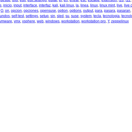
,
desde
,
dvd
,
edit
,
edit settings
,
editar
,
el
,
en
,
entrar
,
esc
,
escape
,
extension
,
f10
,
f12
ie
,
inicio
,
input
,
interface
,
interfaz
,
kali
,
kali linux
,
la
,
linea
,
linux
,
linux mint
,
live
,
live 
,
O
,
on
,
opcion
,
opciones
,
opensuse
,
option
,
options
,
output
,
para
,
pasara
,
pasaran
,
undos
,
self-test
,
settings
,
setup
,
sin
,
sled
,
su
,
suse
,
system
,
tecla
,
tecnologia
,
tecnol
vmware
,
vmx
,
vsphere
,
web
,
windows
,
workstation
,
workstation pro
,
Y
,
zeppelinux