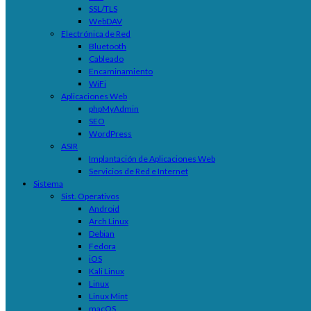
SSL/TLS
WebDAV
Electrónica de Red
Bluetooth
Cableado
Encaminamiento
WiFi
Aplicaciones Web
phpMyAdmin
SEO
WordPress
ASIR
Implantación de Aplicaciones Web
Servicios de Red e Internet
Sistema
Sist. Operativos
Android
Arch Linux
Debian
Fedora
iOS
Kali Linux
Linux
Linux Mint
macOS