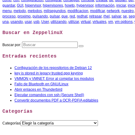
como
,
con
,
configuración
,
configurar
,
conseguir
,
consola
,
creada
,
de
,
debian
,
del
guardar
,
GUI
,
hipervisor
,
hipervisores
,
howto
,
hypervisor
,
información
,
iniciar
,
inic
menu
,
metodo
,
metodos
,
milisegundos
,
modificacion
,
modificar
,
network
,
nuestro
proceso
,
proximo
,
pulsando
,
pulsar
,
que
,
red
,
redhat
,
retrasar
,
rhel
,
salvar
,
se
,
seg
una
,
usando
,
usar
,
usb
,
User
,
utilizando
,
utilizar
,
virtual
,
virtuales
,
vm
,
vm options
,
Buscar en ZeppelinuX
Buscar por:
Entradas recientes
Configuración de los repositorios de Debian 12
key is stored in legacy trusted.gpg keyring
VMMON y VMNET: Error al compilar los modulos
Fallo de Bluetooth en GNU/Linux
Abrir enlaces en Thunderbird
Ejecutar comandos con ssh (Secure Shell)
Convertir documentos PDF a OCR-PDF/A editables
Categorías
Categorías