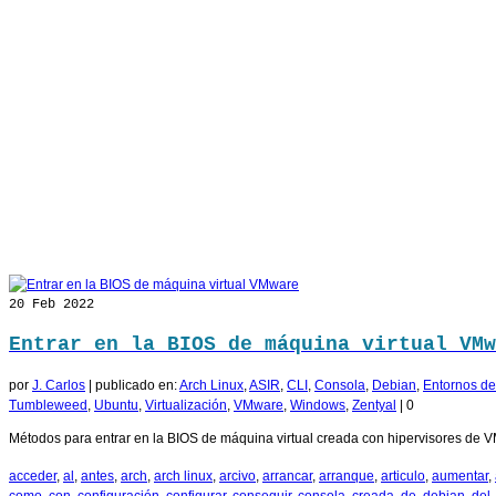
20
Feb 2022
Entrar en la BIOS de máquina virtual VMw
por
J. Carlos
|
publicado en:
Arch Linux
,
ASIR
,
CLI
,
Consola
,
Debian
,
Entornos de 
Tumbleweed
,
Ubuntu
,
Virtualización
,
VMware
,
Windows
,
Zentyal
|
0
Métodos para entrar en la BIOS de máquina virtual creada con hipervisores de V
acceder
,
al
,
antes
,
arch
,
arch linux
,
arcivo
,
arrancar
,
arranque
,
articulo
,
aumentar
,