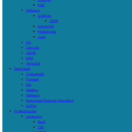
KDE
Software
Gráficos
GIMP
Impresión
Multimedia
snap
CLI
Consola
GRUB
LVM
Terminal
Seguridad
Criptografía
Firewall
IDS
iptables
Malware
Seguridad (Sistema Operativo)
Sniffer
Programación
Lenguajes
Bash
CSS