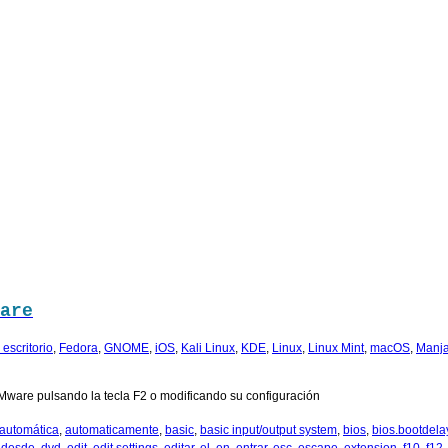
are
escritorio
,
Fedora
,
GNOME
,
iOS
,
Kali Linux
,
KDE
,
Linux
,
Linux Mint
,
macOS
,
Manja
Mware pulsando la tecla F2 o modificando su configuración
automática
,
automaticamente
,
basic
,
basic input/output system
,
bios
,
bios.bootdela