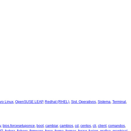
ro Linux
,
OpenSUSE LEAP
,
Redhat (RHEL)
,
Sist. Operativos
,
Sistema
,
Terminal
,
y
,
bios.forcesetuponce
,
boot
,
cambiar
,
cambios
,
cd
,
centos
,
cli
,
client
,
comandos
,