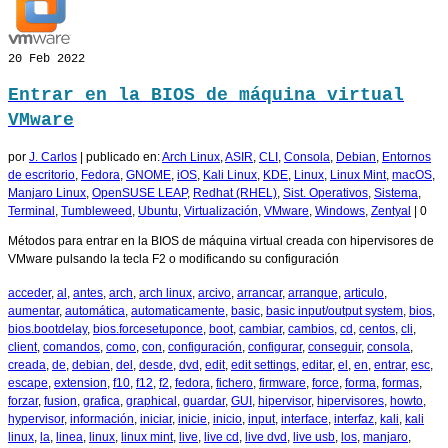
20
Feb 2022
Entrar en la BIOS de máquina virtual
VMware
por
J. Carlos
|
publicado en:
Arch Linux
,
ASIR
,
CLI
,
Consola
,
Debian
,
Entornos
de escritorio
,
Fedora
,
GNOME
,
iOS
,
Kali Linux
,
KDE
,
Linux
,
Linux Mint
,
macOS
,
Manjaro Linux
,
OpenSUSE LEAP
,
Redhat (RHEL)
,
Sist. Operativos
,
Sistema
,
Terminal
,
Tumbleweed
,
Ubuntu
,
Virtualización
,
VMware
,
Windows
,
Zentyal
|
0
Métodos para entrar en la BIOS de máquina virtual creada con hipervisores de
VMware pulsando la tecla F2 o modificando su configuración
acceder
,
al
,
antes
,
arch
,
arch linux
,
arcivo
,
arrancar
,
arranque
,
articulo
,
aumentar
,
automática
,
automaticamente
,
basic
,
basic input/output system
,
bios
,
bios.bootdelay
,
bios.forcesetuponce
,
boot
,
cambiar
,
cambios
,
cd
,
centos
,
cli
,
client
,
comandos
,
como
,
con
,
configuración
,
configurar
,
conseguir
,
consola
,
creada
,
de
,
debian
,
del
,
desde
,
dvd
,
edit
,
edit settings
,
editar
,
el
,
en
,
entrar
,
esc
,
escape
,
extension
,
f10
,
f12
,
f2
,
fedora
,
fichero
,
firmware
,
force
,
forma
,
formas
,
forzar
,
fusion
,
grafica
,
graphical
,
guardar
,
GUI
,
hipervisor
,
hipervisores
,
howto
,
hypervisor
,
información
,
iniciar
,
inicie
,
inicio
,
input
,
interface
,
interfaz
,
kali
,
kali
linux
,
la
,
linea
,
linux
,
linux mint
,
live
,
live cd
,
live dvd
,
live usb
,
los
,
manjaro
,