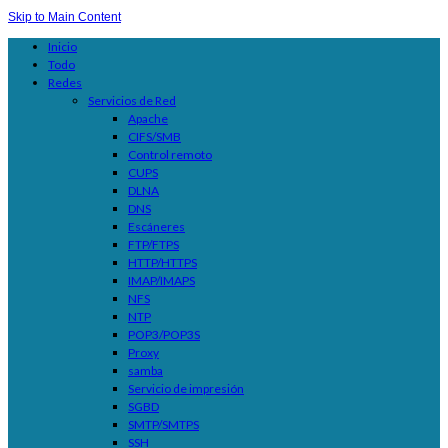
Skip to Main Content
Inicio
Todo
Redes
Servicios de Red
Apache
CIFS/SMB
Control remoto
CUPS
DLNA
DNS
Escáneres
FTP/FTPS
HTTP/HTTPS
IMAP/IMAPS
NFS
NTP
POP3/POP3S
Proxy
samba
Servicio de impresión
SGBD
SMTP/SMTPS
SSH