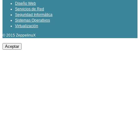
Diseño Web
Servicios de Red
Seguridad Informática
Sistemas Operativos
Virtualización
© 2015 ZeppelinuX
Aceptar