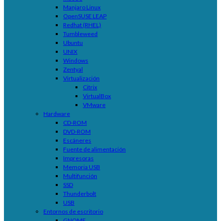
Manjaro Linux
OpenSUSE LEAP
Redhat (RHEL)
Tumbleweed
Ubuntu
UNIX
Windows
Zentyal
Virtualización
Citrix
VirtualBox
VMware
Hardware
CD-ROM
DVD-ROM
Escáneres
Fuente de alimentación
Impresoras
Memoria USB
Multifunción
SSD
Thunderbolt
USB
Entornos de escritorio
GNOME