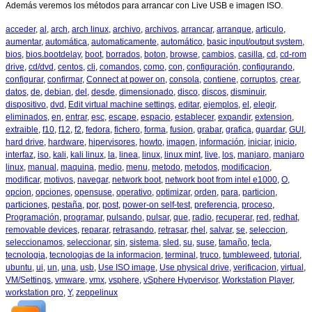
Además veremos los métodos para arrancar con Live USB e imagen ISO.
acceder
,
al
,
arch
,
arch linux
,
archivo
,
archivos
,
arrancar
,
arranque
,
articulo
,
aumentar
,
automática
,
automaticamente
,
automático
,
basic input/output system
,
bios
,
bios.bootdelay
,
boot
,
borrados
,
boton
,
browse
,
cambios
,
casilla
,
cd
,
cd-rom
drive
,
cd/dvd
,
centos
,
cli
,
comandos
,
como
,
con
,
configuración
,
configurando
,
configurar
,
confirmar
,
Connect at power on
,
consola
,
contiene
,
corruptos
,
crear
,
datos
,
de
,
debian
,
del
,
desde
,
dimensionado
,
disco
,
discos
,
disminuir
,
dispositivo
,
dvd
,
Edit virtual machine settings
,
editar
,
ejemplos
,
el
,
elegir
,
eliminados
,
en
,
entrar
,
esc
,
escape
,
espacio
,
establecer
,
expandir
,
extension
,
extraible
,
f10
,
f12
,
f2
,
fedora
,
fichero
,
forma
,
fusion
,
grabar
,
grafica
,
guardar
,
GUI
,
hard drive
,
hardware
,
hipervisores
,
howto
,
imagen
,
información
,
iniciar
,
inicio
,
interfaz
,
iso
,
kali
,
kali linux
,
la
,
linea
,
linux
,
linux mint
,
live
,
los
,
manjaro
,
manjaro
linux
,
manual
,
maquina
,
medio
,
menu
,
metodo
,
metodos
,
modificacion
,
modificar
,
motivos
,
navegar
,
network boot
,
network boot from intel e1000
,
O
,
opcion
,
opciones
,
opensuse
,
operativo
,
optimizar
,
orden
,
para
,
particion
,
particiones
,
pestaña
,
por
,
post
,
power-on self-test
,
preferencia
,
proceso
,
Programación
,
programar
,
pulsando
,
pulsar
,
que
,
radio
,
recuperar
,
red
,
redhat
,
removable devices
,
reparar
,
retrasando
,
retrasar
,
rhel
,
salvar
,
se
,
seleccion
,
seleccionamos
,
seleccionar
,
sin
,
sistema
,
sled
,
su
,
suse
,
tamaño
,
tecla
,
tecnologia
,
tecnologias de la informacion
,
terminal
,
truco
,
tumbleweed
,
tutorial
,
ubuntu
,
ui
,
un
,
una
,
usb
,
Use ISO image
,
Use physical drive
,
verificacion
,
virtual
,
VM/Settings
,
vmware
,
vmx
,
vsphere
,
vSphere Hypervisor
,
Workstation Player
,
workstation pro
,
Y
,
zeppelinux