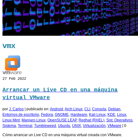
vmx
27
Feb 2022
Arrancar un Live CD en una máquina
virtual VMware
por
J. Carlos
|
publicado en:
Android
,
Arch Linux
,
CLI
,
Consola
,
Debian
,
Entornos de escritorio
,
Fedora
,
GNOME
,
Hardware
,
Kali Linux
,
KDE
,
Linux
,
Linux Mint
,
Manjaro Linux
,
OpenSUSE LEAP
,
Redhat (RHEL)
,
Sist. Operativos
,
Sistema
,
Terminal
,
Tumbleweed
,
Ubuntu
,
UNIX
,
Virtualización
,
VMware
|
0
Cómo arrancar un Live CD en una máquina virtual creada con VMware.