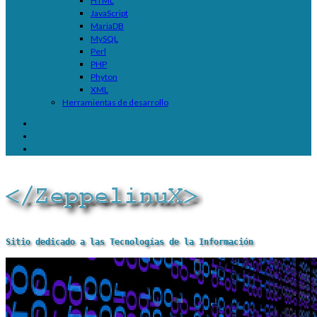
HTML
JavaScript
MariaDB
MySQL
Perl
PHP
Phyton
XML
Herramientas de desarrollo
Sitio dedicado a las Tecnologías de la Información