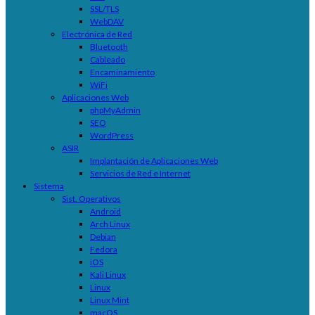
SSL/TLS
WebDAV
Electrónica de Red
Bluetooth
Cableado
Encaminamiento
WiFi
Aplicaciones Web
phpMyAdmin
SEO
WordPress
ASIR
Implantación de Aplicaciones Web
Servicios de Red e Internet
Sistema
Sist. Operativos
Android
Arch Linux
Debian
Fedora
iOS
Kali Linux
Linux
Linux Mint
macOS