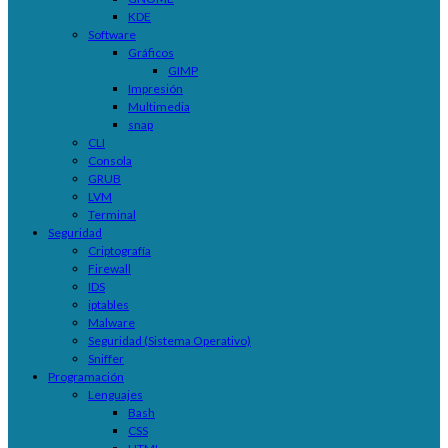
KDE
Software
Gráficos
GIMP
Impresión
Multimedia
snap
CLI
Consola
GRUB
LVM
Terminal
Seguridad
Criptografía
Firewall
IDS
iptables
Malware
Seguridad (Sistema Operativo)
Sniffer
Programación
Lenguajes
Bash
CSS