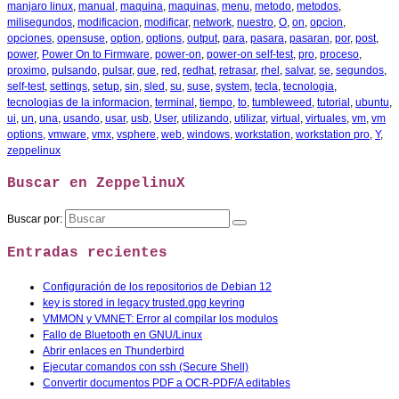
manjaro linux
,
manual
,
maquina
,
maquinas
,
menu
,
metodo
,
metodos
,
milisegundos
,
modificacion
,
modificar
,
network
,
nuestro
,
O
,
on
,
opcion
,
opciones
,
opensuse
,
option
,
options
,
output
,
para
,
pasara
,
pasaran
,
por
,
post
,
power
,
Power On to Firmware
,
power-on
,
power-on self-test
,
pro
,
proceso
,
proximo
,
pulsando
,
pulsar
,
que
,
red
,
redhat
,
retrasar
,
rhel
,
salvar
,
se
,
segundos
,
self-test
,
settings
,
setup
,
sin
,
sled
,
su
,
suse
,
system
,
tecla
,
tecnologia
,
tecnologias de la informacion
,
terminal
,
tiempo
,
to
,
tumbleweed
,
tutorial
,
ubuntu
,
ui
,
un
,
una
,
usando
,
usar
,
usb
,
User
,
utilizando
,
utilizar
,
virtual
,
virtuales
,
vm
,
vm
options
,
vmware
,
vmx
,
vsphere
,
web
,
windows
,
workstation
,
workstation pro
,
Y
,
zeppelinux
Buscar en ZeppelinuX
Buscar por:
Entradas recientes
Configuración de los repositorios de Debian 12
key is stored in legacy trusted.gpg keyring
VMMON y VMNET: Error al compilar los modulos
Fallo de Bluetooth en GNU/Linux
Abrir enlaces en Thunderbird
Ejecutar comandos con ssh (Secure Shell)
Convertir documentos PDF a OCR-PDF/A editables