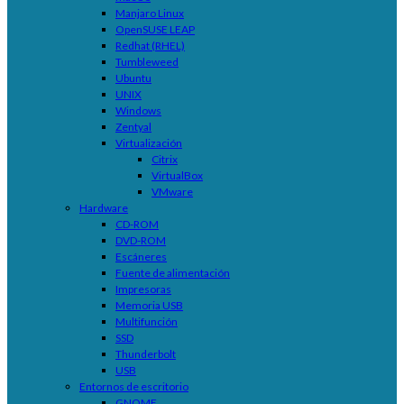
Manjaro Linux
OpenSUSE LEAP
Redhat (RHEL)
Tumbleweed
Ubuntu
UNIX
Windows
Zentyal
Virtualización
Citrix
VirtualBox
VMware
Hardware
CD-ROM
DVD-ROM
Escáneres
Fuente de alimentación
Impresoras
Memoria USB
Multifunción
SSD
Thunderbolt
USB
Entornos de escritorio
GNOME