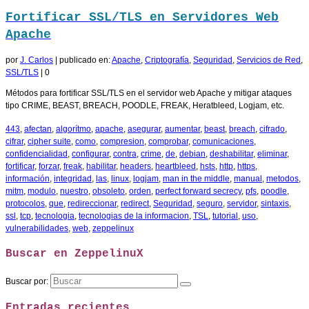
Fortificar SSL/TLS en Servidores Web
Apache
por
J. Carlos
|
publicado en:
Apache
,
Criptografía
,
Seguridad
,
Servicios de Red
,
SSL/TLS
|
0
Métodos para fortificar SSL/TLS en el servidor web Apache y mitigar ataques
tipo CRIME, BEAST, BREACH, POODLE, FREAK, Heratbleed, Logjam, etc.
443
,
afectan
,
algorítmo
,
apache
,
asegurar
,
aumentar
,
beast
,
breach
,
cifrado
,
cifrar
,
cipher suite
,
como
,
compresion
,
comprobar
,
comunicaciones
,
confidencialidad
,
configurar
,
contra
,
crime
,
de
,
debian
,
deshabilitar
,
eliminar
,
fortificar
,
forzar
,
freak
,
habilitar
,
headers
,
heartbleed
,
hsts
,
http
,
https
,
información
,
integridad
,
las
,
linux
,
logjam
,
man in the middle
,
manual
,
metodos
,
mitm
,
modulo
,
nuestro
,
obsoleto
,
orden
,
perfect forward secrecy
,
pfs
,
poodle
,
protocolos
,
que
,
redireccionar
,
redirect
,
Seguridad
,
seguro
,
servidor
,
sintaxis
,
ssl
,
tcp
,
tecnologia
,
tecnologias de la informacion
,
TSL
,
tutorial
,
uso
,
vulnerabilidades
,
web
,
zeppelinux
Buscar en ZeppelinuX
Buscar por:
Entradas recientes