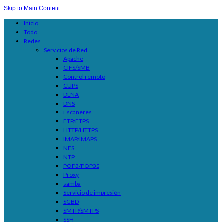
Skip to Main Content
Inicio
Todo
Redes
Servicios de Red
Apache
CIFS/SMB
Control remoto
CUPS
DLNA
DNS
Escáneres
FTP/FTPS
HTTP/HTTPS
IMAP/IMAPS
NFS
NTP
POP3/POP3S
Proxy
samba
Servicio de impresión
SGBD
SMTP/SMTPS
SSH