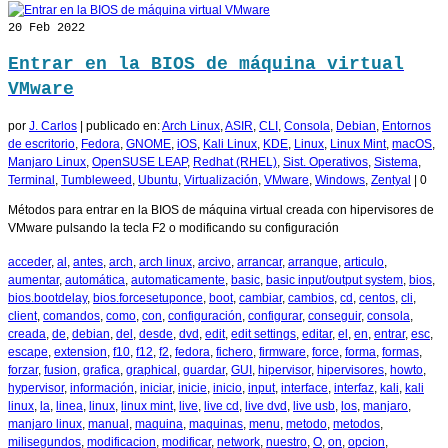
20
Feb 2022
Entrar en la BIOS de máquina virtual
VMware
por
J. Carlos
|
publicado en:
Arch Linux
,
ASIR
,
CLI
,
Consola
,
Debian
,
Entornos
de escritorio
,
Fedora
,
GNOME
,
iOS
,
Kali Linux
,
KDE
,
Linux
,
Linux Mint
,
macOS
,
Manjaro Linux
,
OpenSUSE LEAP
,
Redhat (RHEL)
,
Sist. Operativos
,
Sistema
,
Terminal
,
Tumbleweed
,
Ubuntu
,
Virtualización
,
VMware
,
Windows
,
Zentyal
|
0
Métodos para entrar en la BIOS de máquina virtual creada con hipervisores de
VMware pulsando la tecla F2 o modificando su configuración
acceder
,
al
,
antes
,
arch
,
arch linux
,
arcivo
,
arrancar
,
arranque
,
articulo
,
aumentar
,
automática
,
automaticamente
,
basic
,
basic input/output system
,
bios
,
bios.bootdelay
,
bios.forcesetuponce
,
boot
,
cambiar
,
cambios
,
cd
,
centos
,
cli
,
client
,
comandos
,
como
,
con
,
configuración
,
configurar
,
conseguir
,
consola
,
creada
,
de
,
debian
,
del
,
desde
,
dvd
,
edit
,
edit settings
,
editar
,
el
,
en
,
entrar
,
esc
,
escape
,
extension
,
f10
,
f12
,
f2
,
fedora
,
fichero
,
firmware
,
force
,
forma
,
formas
,
forzar
,
fusion
,
grafica
,
graphical
,
guardar
,
GUI
,
hipervisor
,
hipervisores
,
howto
,
hypervisor
,
información
,
iniciar
,
inicie
,
inicio
,
input
,
interface
,
interfaz
,
kali
,
kali
linux
,
la
,
linea
,
linux
,
linux mint
,
live
,
live cd
,
live dvd
,
live usb
,
los
,
manjaro
,
manjaro linux
,
manual
,
maquina
,
maquinas
,
menu
,
metodo
,
metodos
,
milisegundos
,
modificacion
,
modificar
,
network
,
nuestro
,
O
,
on
,
opcion
,