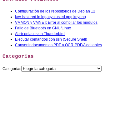
Configuración de los repositorios de Debian 12
key is stored in legacy trusted.gpg keyring
VMMON y VMNET: Error al compilar los modulos
Fallo de Bluetooth en GNU/Linux
Abrir enlaces en Thunderbird
Ejecutar comandos con ssh (Secure Shell)
Convertir documentos PDF a OCR-PDF/A editables
Categorías
Categorías