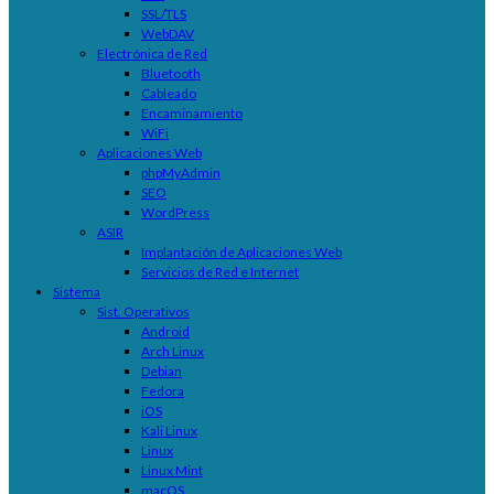
SSL/TLS
WebDAV
Electrónica de Red
Bluetooth
Cableado
Encaminamiento
WiFi
Aplicaciones Web
phpMyAdmin
SEO
WordPress
ASIR
Implantación de Aplicaciones Web
Servicios de Red e Internet
Sistema
Sist. Operativos
Android
Arch Linux
Debian
Fedora
iOS
Kali Linux
Linux
Linux Mint
macOS