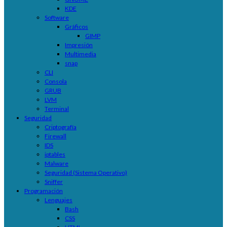
KDE
Software
Gráficos
GIMP
Impresión
Multimedia
snap
CLI
Consola
GRUB
LVM
Terminal
Seguridad
Criptografía
Firewall
IDS
iptables
Malware
Seguridad (Sistema Operativo)
Sniffer
Programación
Lenguajes
Bash
CSS