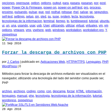
opciones
,
opensuse
,
option
,
options
,
output
,
para
,
pasara
,
pasaran
,
por
,
post
,
power
,
Power On to Firmware
,
power-on
,
power-on self-test
,
pro
,
proceso
,
proximo
,
pulsando
,
pulsar
,
que
,
red
,
redhat
,
retrasar
,
rhel
,
salvar
,
se
,
segundos
,
self-test
,
settings
,
setup
,
sin
,
sled
,
su
,
suse
,
system
,
tecla
,
tecnologia
,
tecnologias de la informacion
,
terminal
,
tiempo
,
to
,
tumbleweed
,
tutorial
,
ubuntu
,
ui
,
un
,
una
,
usando
,
usar
,
usb
,
User
,
utilizando
,
utilizar
,
virtual
,
virtuales
,
vm
,
vm
options
,
vmware
,
vmx
,
vsphere
,
web
,
windows
,
workstation
,
workstation pro
,
Y
,
zeppelinux
11
Sep 2016
Forzar la descarga de archivos con PHP
por
J. Carlos
|
publicado en:
Aplicaciones Web
,
HTTP/HTTPS
,
Lenguajes
,
PHP
,
WordPress
|
0
Métodos para forzar la descarga de archivos evitando ser visualizados en el
navegador, utilizando una tecnología del lado del servidor como puede ser,
PHP
archivo
,
archivos
,
codigo
,
como
,
con
,
descarga
,
forzar
,
HTML
,
información
,
lenguajes
,
manual
,
php
,
tecnologia
,
tecnologias de la información
,
tutorial
,
wordpress
,
zeppelinux
28
Ago 2016