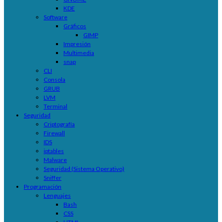
KDE
Software
Gráficos
GIMP
Impresión
Multimedia
snap
CLI
Consola
GRUB
LVM
Terminal
Seguridad
Criptografía
Firewall
IDS
iptables
Malware
Seguridad (Sistema Operativo)
Sniffer
Programación
Lenguajes
Bash
CSS