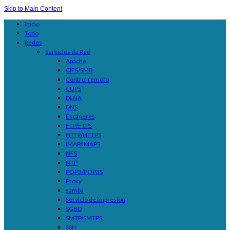
Skip to Main Content
Inicio
Todo
Redes
Servicios de Red
Apache
CIFS/SMB
Control remoto
CUPS
DLNA
DNS
Escáneres
FTP/FTPS
HTTP/HTTPS
IMAP/IMAPS
NFS
NTP
POP3/POP3S
Proxy
samba
Servicio de impresión
SGBD
SMTP/SMTPS
SSH