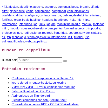
443
,
afectan
,
algorítmo
,
apache
,
asegurar
,
aumentar
,
beast
,
breach
,
cifrado
,
cifrar
,
cipher suite
,
como
,
compresion
,
comprobar
,
comunicaciones
,
confidencialidad
,
configurar
,
contra
,
crime
,
de
,
debian
,
deshabilitar
,
eliminar
,
fortificar
,
forzar
,
freak
,
habilitar
,
headers
,
heartbleed
,
hsts
,
http
,
https
,
información
,
integridad
,
las
,
linux
,
logjam
,
man in the middle
,
manual
,
metodos
,
mitm
,
modulo
,
nuestro
,
obsoleto
,
orden
,
perfect forward secrecy
,
pfs
,
poodle
,
protocolos
,
que
,
redireccionar
,
redirect
,
Seguridad
,
seguro
,
servidor
,
sintaxis
,
ssl
,
tcp
,
tecnologia
,
tecnologias de la informacion
,
TSL
,
tutorial
,
uso
,
vulnerabilidades
,
web
,
zeppelinux
Buscar en ZeppelinuX
Buscar por:
Entradas recientes
Configuración de los repositorios de Debian 12
key is stored in legacy trusted.gpg keyring
VMMON y VMNET: Error al compilar los modulos
Fallo de Bluetooth en GNU/Linux
Abrir enlaces en Thunderbird
Ejecutar comandos con ssh (Secure Shell)
Convertir documentos PDF a OCR-PDF/A editables