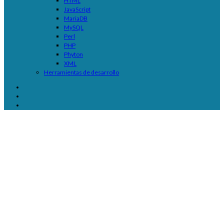
HTML
JavaScript
MariaDB
MySQL
Perl
PHP
Phyton
XML
Herramientas de desarrollo