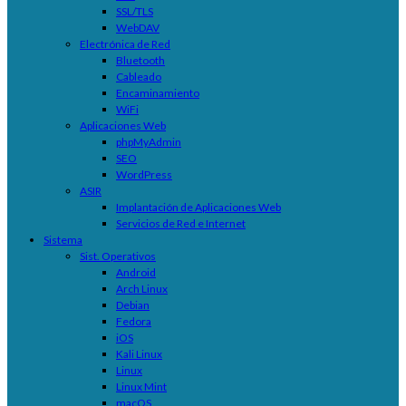
SSL/TLS
WebDAV
Electrónica de Red
Bluetooth
Cableado
Encaminamiento
WiFi
Aplicaciones Web
phpMyAdmin
SEO
WordPress
ASIR
Implantación de Aplicaciones Web
Servicios de Red e Internet
Sistema
Sist. Operativos
Android
Arch Linux
Debian
Fedora
iOS
Kali Linux
Linux
Linux Mint
macOS