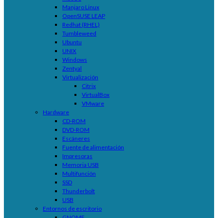
Manjaro Linux
OpenSUSE LEAP
Redhat (RHEL)
Tumbleweed
Ubuntu
UNIX
Windows
Zentyal
Virtualización
Citrix
VirtualBox
VMware
Hardware
CD-ROM
DVD-ROM
Escáneres
Fuente de alimentación
Impresoras
Memoria USB
Multifunción
SSD
Thunderbolt
USB
Entornos de escritorio
GNOME