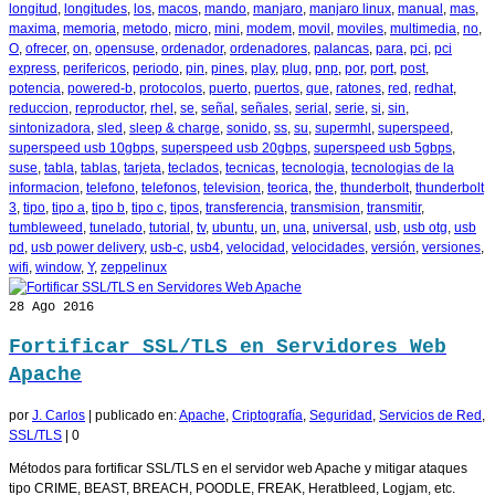
longitud
,
longitudes
,
los
,
macos
,
mando
,
manjaro
,
manjaro linux
,
manual
,
mas
,
maxima
,
memoria
,
metodo
,
micro
,
mini
,
modem
,
movil
,
moviles
,
multimedia
,
no
,
O
,
ofrecer
,
on
,
opensuse
,
ordenador
,
ordenadores
,
palancas
,
para
,
pci
,
pci
express
,
perifericos
,
periodo
,
pin
,
pines
,
play
,
plug
,
pnp
,
por
,
port
,
post
,
potencia
,
powered-b
,
protocolos
,
puerto
,
puertos
,
que
,
ratones
,
red
,
redhat
,
reduccion
,
reproductor
,
rhel
,
se
,
señal
,
señales
,
serial
,
serie
,
si
,
sin
,
sintonizadora
,
sled
,
sleep & charge
,
sonido
,
ss
,
su
,
supermhl
,
superspeed
,
superspeed usb 10gbps
,
superspeed usb 20gbps
,
superspeed usb 5gbps
,
suse
,
tabla
,
tablas
,
tarjeta
,
teclados
,
tecnicas
,
tecnologia
,
tecnologias de la
informacion
,
telefono
,
telefonos
,
television
,
teorica
,
the
,
thunderbolt
,
thunderbolt
3
,
tipo
,
tipo a
,
tipo b
,
tipo c
,
tipos
,
transferencia
,
transmision
,
transmitir
,
tumbleweed
,
tunelado
,
tutorial
,
tv
,
ubuntu
,
un
,
una
,
universal
,
usb
,
usb otg
,
usb
pd
,
usb power delivery
,
usb-c
,
usb4
,
velocidad
,
velocidades
,
versión
,
versiones
,
wifi
,
window
,
Y
,
zeppelinux
28
Ago 2016
Fortificar SSL/TLS en Servidores Web
Apache
por
J. Carlos
|
publicado en:
Apache
,
Criptografía
,
Seguridad
,
Servicios de Red
,
SSL/TLS
|
0
Métodos para fortificar SSL/TLS en el servidor web Apache y mitigar ataques
tipo CRIME, BEAST, BREACH, POODLE, FREAK, Heratbleed, Logjam, etc.