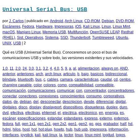
Universal Serial Bus: USB
por
J. Carlos
|
publicado en:
Android
,
Arch Linux
,
CD-ROM
,
Debian
,
DVD-ROM
,
Escáneres
,
Fedora
,
Hardware
,
Impresoras
,
iOS
,
Kali Linux
,
Linux
,
Linux Mint
,
macOS
,
Manjaro Linux
,
Memoria USB
,
Multifunción
,
OpenSUSE LEAP
,
Redhat
(RHEL)
,
Sist. Operativos
,
Sistema
,
SSD
,
Thunderbolt
,
Tumbleweed
,
Ubuntu
,
UNIX
,
USB
|
2
Qué es USB (Universal Serial Bus). Conoceremos un poco el bus de
comunicaciones USB y sobre todo, las versiones existentes y sus velocidades.
1.0
,
11
,
2.0
,
24
,
3.0
,
3.1
,
3.2
,
4
,
4.0
,
5
,
9
,
a
,
al
,
alimentacion
,
always on
,
AND
,
anterior
,
anteriores
,
arch
,
arch linux
,
articulo
,
b
,
bajo
,
basicos
,
bidireccional
,
blindaje
,
bluetooth
,
bus
,
c
,
cables
,
camara
,
caracteristicas
,
caudal
,
cd
,
centos
,
charging capable
,
color
,
colores
,
como
,
compatibilidad
,
compatible
,
comunicación
,
comunicaciones
,
comunicar
,
con
,
concentrador
,
concentradores
,
conectar
,
conectores
,
conexiones
,
conocimientos
,
consumo
,
corporativos
,
datos
,
de
,
debian
,
del
,
desconectar
,
descripcion
,
desde
,
diferencial
,
digital
,
digitales
,
disco
,
display
,
displayport
,
dispositivos
,
disqueteras
,
duplex
,
duro
,
dvd
,
efectiva
,
efectivas
,
ehternet
,
el
,
electrica
,
electronico
,
en
,
energia
,
es
,
escáner
,
especificaciones
,
estandar
,
estandares
,
express
,
externo
,
externos
,
fedora
,
full
,
gen 1x1
,
gen 2x1
,
gen 2x2
,
gen1
,
gen2
,
go
,
gps
,
grabador
,
half
,
hd
,
hdmi
,
hilos
,
host
,
hot
,
hot plug
,
howto
,
hub
,
hub usb
,
impresora
,
información
,
interfaces
,
joystick
,
kali
,
kali linux
,
la
,
lector
,
linux
,
linux mint
,
logitud
,
logos
,