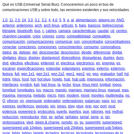
Qué es USB (Universal Serial Bus). Conoceremos un poco el bus de
comunicaciones USB y sobre todo, las versiones existentes y sus velocidades.
1.0
,
11
,
2.0
,
24
,
3.0
,
3.1
,
3.2
,
4
,
4.0
,
5
,
9
,
a
,
al
,
alimentacion
,
always on
,
AND
,
anterior
,
anteriores
,
arch
,
arch linux
,
articulo
,
b
,
bajo
,
basicos
,
bidireccional
,
blindaje
,
bluetooth
,
bus
,
c
,
cables
,
camara
,
caracteristicas
,
caudal
,
cd
,
centos
,
charging capable
,
color
,
colores
,
como
,
compatibilidad
,
compatible
,
comunicación
,
comunicaciones
,
comunicar
,
con
,
concentrador
,
concentradores
,
conectar
,
conectores
,
conexiones
,
conocimientos
,
consumo
,
corporativos
,
datos
,
de
,
debian
,
del
,
desconectar
,
descripcion
,
desde
,
diferencial
,
digital
,
digitales
,
disco
,
display
,
displayport
,
dispositivos
,
disqueteras
,
duplex
,
duro
,
dvd
,
efectiva
,
efectivas
,
ehternet
,
el
,
electrica
,
electronico
,
en
,
energia
,
es
,
escáner
,
especificaciones
,
estandar
,
estandares
,
express
,
externo
,
externos
,
fedora
,
full
,
gen 1x1
,
gen 2x1
,
gen 2x2
,
gen1
,
gen2
,
go
,
gps
,
grabador
,
half
,
hd
,
hdmi
,
hilos
,
host
,
hot
,
hot plug
,
howto
,
hub
,
hub usb
,
impresora
,
información
,
interfaces
,
joystick
,
kali
,
kali linux
,
la
,
lector
,
linux
,
linux mint
,
logitud
,
logos
,
longitud
,
longitudes
,
los
,
macos
,
mando
,
manjaro
,
manjaro linux
,
manual
,
mas
,
maxima
,
memoria
,
metodo
,
micro
,
mini
,
modem
,
movil
,
moviles
,
multimedia
,
no
,
O
,
ofrecer
,
on
,
opensuse
,
ordenador
,
ordenadores
,
palancas
,
para
,
pci
,
pci
express
,
perifericos
,
periodo
,
pin
,
pines
,
play
,
plug
,
pnp
,
por
,
port
,
post
,
potencia
,
powered-b
,
protocolos
,
puerto
,
puertos
,
que
,
ratones
,
red
,
redhat
,
reduccion
,
reproductor
,
rhel
,
se
,
señal
,
señales
,
serial
,
serie
,
si
,
sin
,
sintonizadora
,
sled
,
sleep & charge
,
sonido
,
ss
,
su
,
supermhl
,
superspeed
,
superspeed usb 10gbps
,
superspeed usb 20gbps
,
superspeed usb 5gbps
,
suse
,
tabla
,
tablas
,
tarjeta
,
teclados
,
tecnicas
,
tecnologia
,
tecnologias de la