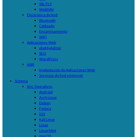
SSL/TLS
WebDAV
Electrónica de Red
Bluetooth
Cableado
Encaminamiento
WiFi
Aplicaciones Web
phpMyAdmin
SEO
WordPress
ASIR
Implantación de Aplicaciones Web
Servicios de Red e Internet
Sistema
Sist. Operativos
Android
Arch Linux
Debian
Fedora
iOS
Kali Linux
Linux
Linux Mint
macOS