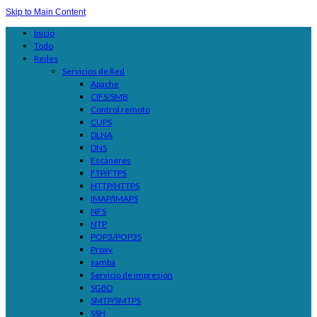
Skip to Main Content
Inicio
Todo
Redes
Servicios de Red
Apache
CIFS/SMB
Control remoto
CUPS
DLNA
DNS
Escáneres
FTP/FTPS
HTTP/HTTPS
IMAP/IMAPS
NFS
NTP
POP3/POP3S
Proxy
samba
Servicio de impresión
SGBD
SMTP/SMTPS
SSH