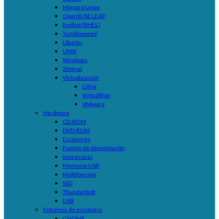
Manjaro Linux
OpenSUSE LEAP
Redhat (RHEL)
Tumbleweed
Ubuntu
UNIX
Windows
Zentyal
Virtualización
Citrix
VirtualBox
VMware
Hardware
CD-ROM
DVD-ROM
Escáneres
Fuente de alimentación
Impresoras
Memoria USB
Multifunción
SSD
Thunderbolt
USB
Entornos de escritorio
GNOME