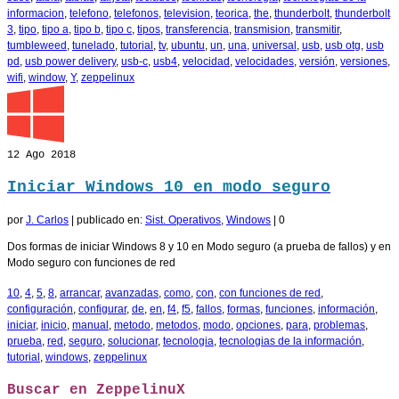
informacion
,
telefono
,
telefonos
,
television
,
teorica
,
the
,
thunderbolt
,
thunderbolt
3
,
tipo
,
tipo a
,
tipo b
,
tipo c
,
tipos
,
transferencia
,
transmision
,
transmitir
,
tumbleweed
,
tunelado
,
tutorial
,
tv
,
ubuntu
,
un
,
una
,
universal
,
usb
,
usb otg
,
usb
pd
,
usb power delivery
,
usb-c
,
usb4
,
velocidad
,
velocidades
,
versión
,
versiones
,
wifi
,
window
,
Y
,
zeppelinux
12
Ago 2018
Iniciar Windows 10 en modo seguro
por
J. Carlos
|
publicado en:
Sist. Operativos
,
Windows
|
0
Dos formas de iniciar Windows 8 y 10 en Modo seguro (a prueba de fallos) y en
Modo seguro con funciones de red
10
,
4
,
5
,
8
,
arrancar
,
avanzadas
,
como
,
con
,
con funciones de red
,
configuración
,
configurar
,
de
,
en
,
f4
,
f5
,
fallos
,
formas
,
funciones
,
información
,
iniciar
,
inicio
,
manual
,
metodo
,
metodos
,
modo
,
opciones
,
para
,
problemas
,
prueba
,
red
,
seguro
,
solucionar
,
tecnologia
,
tecnologias de la información
,
tutorial
,
windows
,
zeppelinux
Buscar en ZeppelinuX