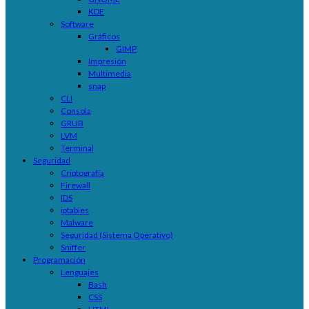
KDE
Software
Gráficos
GIMP
Impresión
Multimedia
snap
CLI
Consola
GRUB
LVM
Terminal
Seguridad
Criptografía
Firewall
IDS
iptables
Malware
Seguridad (Sistema Operativo)
Sniffer
Programación
Lenguajes
Bash
CSS