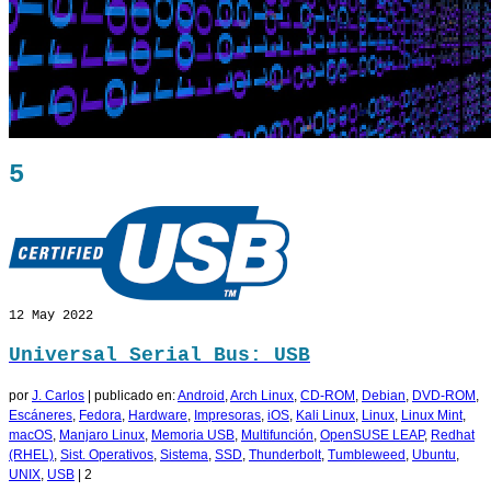
5
12
May 2022
Universal Serial Bus: USB
por
J. Carlos
|
publicado en:
Android
,
Arch Linux
,
CD-ROM
,
Debian
,
DVD-ROM
,
Escáneres
,
Fedora
,
Hardware
,
Impresoras
,
iOS
,
Kali Linux
,
Linux
,
Linux Mint
,
macOS
,
Manjaro Linux
,
Memoria USB
,
Multifunción
,
OpenSUSE LEAP
,
Redhat
(RHEL)
,
Sist. Operativos
,
Sistema
,
SSD
,
Thunderbolt
,
Tumbleweed
,
Ubuntu
,
UNIX
,
USB
|
2