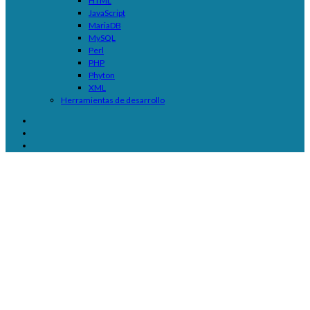
HTML
JavaScript
MariaDB
MySQL
Perl
PHP
Phyton
XML
Herramientas de desarrollo