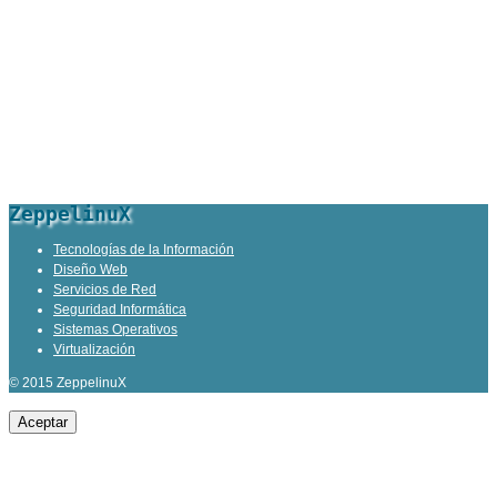
ZeppelinuX
Tecnologías de la Información
Diseño Web
Servicios de Red
Seguridad Informática
Sistemas Operativos
Virtualización
© 2015 ZeppelinuX
Aceptar