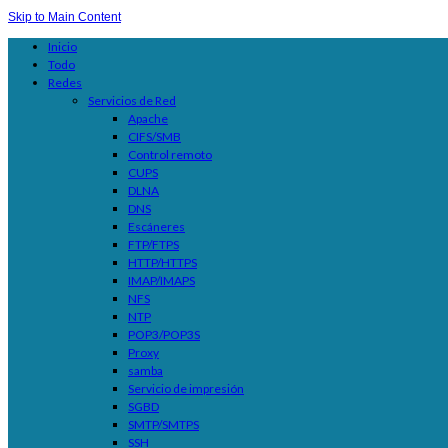
Skip to Main Content
Inicio
Todo
Redes
Servicios de Red
Apache
CIFS/SMB
Control remoto
CUPS
DLNA
DNS
Escáneres
FTP/FTPS
HTTP/HTTPS
IMAP/IMAPS
NFS
NTP
POP3/POP3S
Proxy
samba
Servicio de impresión
SGBD
SMTP/SMTPS
SSH