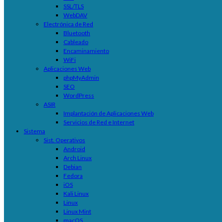
SSL/TLS
WebDAV
Electrónica de Red
Bluetooth
Cableado
Encaminamiento
WiFi
Aplicaciones Web
phpMyAdmin
SEO
WordPress
ASIR
Implantación de Aplicaciones Web
Servicios de Red e Internet
Sistema
Sist. Operativos
Android
Arch Linux
Debian
Fedora
iOS
Kali Linux
Linux
Linux Mint
macOS