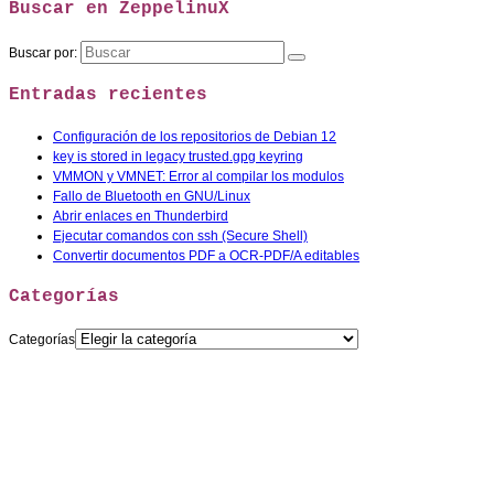
Buscar en ZeppelinuX
Buscar por:
Entradas recientes
Configuración de los repositorios de Debian 12
key is stored in legacy trusted.gpg keyring
VMMON y VMNET: Error al compilar los modulos
Fallo de Bluetooth en GNU/Linux
Abrir enlaces en Thunderbird
Ejecutar comandos con ssh (Secure Shell)
Convertir documentos PDF a OCR-PDF/A editables
Categorías
Categorías