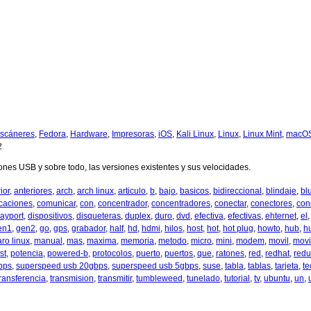
scáneres
,
Fedora
,
Hardware
,
Impresoras
,
iOS
,
Kali Linux
,
Linux
,
Linux Mint
,
macO
2
es USB y sobre todo, las versiones existentes y sus velocidades.
ior
,
anteriores
,
arch
,
arch linux
,
articulo
,
b
,
bajo
,
basicos
,
bidireccional
,
blindaje
,
bl
caciones
,
comunicar
,
con
,
concentrador
,
concentradores
,
conectar
,
conectores
,
con
layport
,
dispositivos
,
disqueteras
,
duplex
,
duro
,
dvd
,
efectiva
,
efectivas
,
ehternet
,
el
en1
,
gen2
,
go
,
gps
,
grabador
,
half
,
hd
,
hdmi
,
hilos
,
host
,
hot
,
hot plug
,
howto
,
hub
,
h
ro linux
,
manual
,
mas
,
maxima
,
memoria
,
metodo
,
micro
,
mini
,
modem
,
movil
,
movi
st
,
potencia
,
powered-b
,
protocolos
,
puerto
,
puertos
,
que
,
ratones
,
red
,
redhat
,
redu
bps
,
superspeed usb 20gbps
,
superspeed usb 5gbps
,
suse
,
tabla
,
tablas
,
tarjeta
,
te
transferencia
,
transmision
,
transmitir
,
tumbleweed
,
tunelado
,
tutorial
,
tv
,
ubuntu
,
un
,