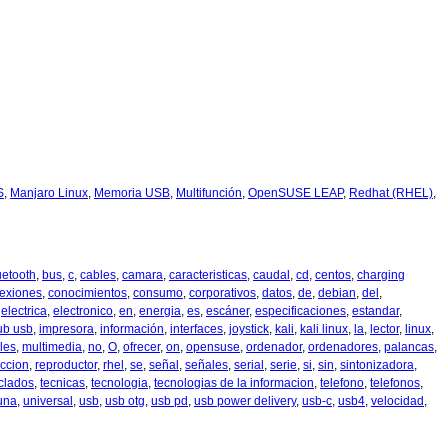
S
,
Manjaro Linux
,
Memoria USB
,
Multifunción
,
OpenSUSE LEAP
,
Redhat (RHEL)
,
uetooth
,
bus
,
c
,
cables
,
camara
,
caracteristicas
,
caudal
,
cd
,
centos
,
charging
exiones
,
conocimientos
,
consumo
,
corporativos
,
datos
,
de
,
debian
,
del
,
,
electrica
,
electronico
,
en
,
energia
,
es
,
escáner
,
especificaciones
,
estandar
,
ub usb
,
impresora
,
información
,
interfaces
,
joystick
,
kali
,
kali linux
,
la
,
lector
,
linux
,
les
,
multimedia
,
no
,
O
,
ofrecer
,
on
,
opensuse
,
ordenador
,
ordenadores
,
palancas
,
ccion
,
reproductor
,
rhel
,
se
,
señal
,
señales
,
serial
,
serie
,
si
,
sin
,
sintonizadora
,
clados
,
tecnicas
,
tecnologia
,
tecnologias de la informacion
,
telefono
,
telefonos
,
una
,
universal
,
usb
,
usb otg
,
usb pd
,
usb power delivery
,
usb-c
,
usb4
,
velocidad
,