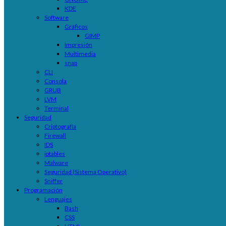
KDE
Software
Gráficos
GIMP
Impresión
Multimedia
snap
CLI
Consola
GRUB
LVM
Terminal
Seguridad
Criptografía
Firewall
IDS
iptables
Malware
Seguridad (Sistema Operativo)
Sniffer
Programación
Lenguajes
Bash
CSS