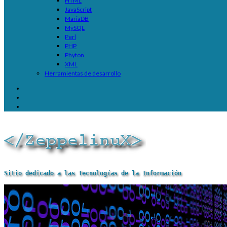
HTML
JavaScript
MariaDB
MySQL
Perl
PHP
Phyton
XML
Herramientas de desarrollo
Sitio dedicado a las Tecnologías de la Información