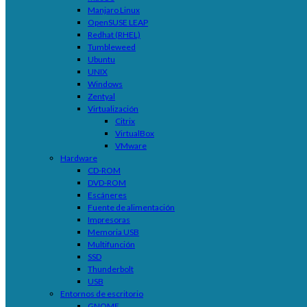
Manjaro Linux
OpenSUSE LEAP
Redhat (RHEL)
Tumbleweed
Ubuntu
UNIX
Windows
Zentyal
Virtualización
Citrix
VirtualBox
VMware
Hardware
CD-ROM
DVD-ROM
Escáneres
Fuente de alimentación
Impresoras
Memoria USB
Multifunción
SSD
Thunderbolt
USB
Entornos de escritorio
GNOME