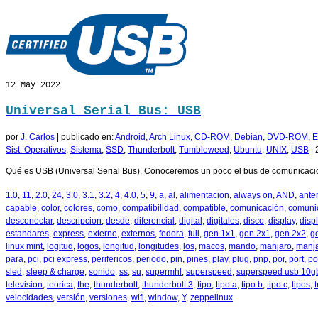
12
May 2022
Universal Serial Bus: USB
por
J. Carlos
|
publicado en:
Android
,
Arch Linux
,
CD-ROM
,
Debian
,
DVD-ROM
,
E
Sist. Operativos
,
Sistema
,
SSD
,
Thunderbolt
,
Tumbleweed
,
Ubuntu
,
UNIX
,
USB
|
Qué es USB (Universal Serial Bus). Conoceremos un poco el bus de comunicacion
1.0
,
11
,
2.0
,
24
,
3.0
,
3.1
,
3.2
,
4
,
4.0
,
5
,
9
,
a
,
al
,
alimentacion
,
always on
,
AND
,
anter
capable
,
color
,
colores
,
como
,
compatibilidad
,
compatible
,
comunicación
,
comuni
desconectar
,
descripcion
,
desde
,
diferencial
,
digital
,
digitales
,
disco
,
display
,
disp
estandares
,
express
,
externo
,
externos
,
fedora
,
full
,
gen 1x1
,
gen 2x1
,
gen 2x2
,
g
linux mint
,
logitud
,
logos
,
longitud
,
longitudes
,
los
,
macos
,
mando
,
manjaro
,
manja
para
,
pci
,
pci express
,
perifericos
,
periodo
,
pin
,
pines
,
play
,
plug
,
pnp
,
por
,
port
,
po
sled
,
sleep & charge
,
sonido
,
ss
,
su
,
supermhl
,
superspeed
,
superspeed usb 10g
television
,
teorica
,
the
,
thunderbolt
,
thunderbolt 3
,
tipo
,
tipo a
,
tipo b
,
tipo c
,
tipos
,
velocidades
,
versión
,
versiones
,
wifi
,
window
,
Y
,
zeppelinux