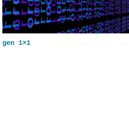
gen 1×1