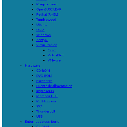
Manjaro Linux
OpenSUSE LEAP
Redhat (RHEL)
Tumbleweed
Ubuntu
UNIX
Windows
Zentyal
Virtualización
Citrix
VirtualBox
VMware
Hardware
CD-ROM
DVD-ROM
Escáneres
Fuente de alimentación
Impresoras
Memoria USB
Multifunción
SSD
Thunderbolt
USB
Entornos de escritorio
GNOME