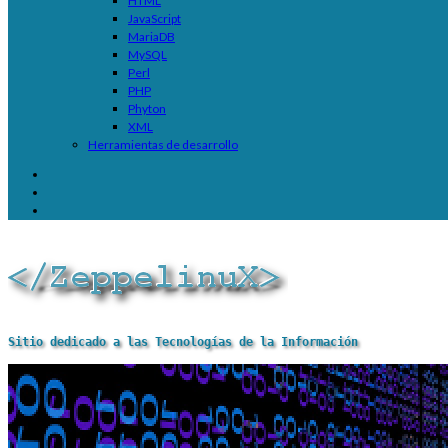
HTML
JavaScript
MariaDB
MySQL
Perl
PHP
Phyton
XML
Herramientas de desarrollo
Sitio dedicado a las Tecnologías de la Información