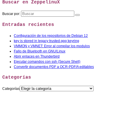
Buscar en ZeppelinuX
Buscar por:
Entradas recientes
Configuración de los repositorios de Debian 12
key is stored in legacy trusted.gpg keyring
VMMON y VMNET: Error al compilar los modulos
Fallo de Bluetooth en GNU/Linux
Abrir enlaces en Thunderbird
Ejecutar comandos con ssh (Secure Shell)
Convertir documentos PDF a OCR-PDF/A editables
Categorías
Categorías