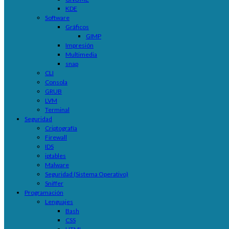
KDE
Software
Gráficos
GIMP
Impresión
Multimedia
snap
CLI
Consola
GRUB
LVM
Terminal
Seguridad
Criptografía
Firewall
IDS
iptables
Malware
Seguridad (Sistema Operativo)
Sniffer
Programación
Lenguajes
Bash
CSS