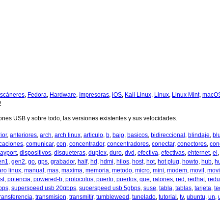
scáneres
,
Fedora
,
Hardware
,
Impresoras
,
iOS
,
Kali Linux
,
Linux
,
Linux Mint
,
macO
2
es USB y sobre todo, las versiones existentes y sus velocidades.
ior
,
anteriores
,
arch
,
arch linux
,
articulo
,
b
,
bajo
,
basicos
,
bidireccional
,
blindaje
,
bl
caciones
,
comunicar
,
con
,
concentrador
,
concentradores
,
conectar
,
conectores
,
con
layport
,
dispositivos
,
disqueteras
,
duplex
,
duro
,
dvd
,
efectiva
,
efectivas
,
ehternet
,
el
en1
,
gen2
,
go
,
gps
,
grabador
,
half
,
hd
,
hdmi
,
hilos
,
host
,
hot
,
hot plug
,
howto
,
hub
,
h
ro linux
,
manual
,
mas
,
maxima
,
memoria
,
metodo
,
micro
,
mini
,
modem
,
movil
,
movi
st
,
potencia
,
powered-b
,
protocolos
,
puerto
,
puertos
,
que
,
ratones
,
red
,
redhat
,
redu
bps
,
superspeed usb 20gbps
,
superspeed usb 5gbps
,
suse
,
tabla
,
tablas
,
tarjeta
,
te
transferencia
,
transmision
,
transmitir
,
tumbleweed
,
tunelado
,
tutorial
,
tv
,
ubuntu
,
un
,