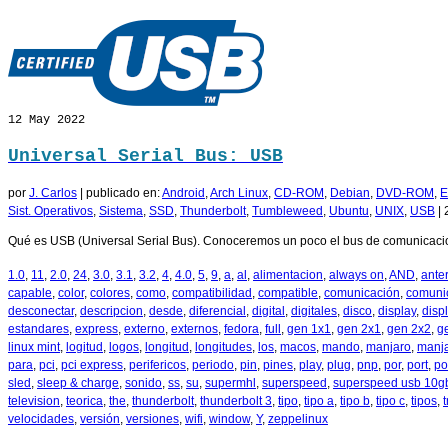
12
May 2022
Universal Serial Bus: USB
por
J. Carlos
|
publicado en:
Android
,
Arch Linux
,
CD-ROM
,
Debian
,
DVD-ROM
,
E
Sist. Operativos
,
Sistema
,
SSD
,
Thunderbolt
,
Tumbleweed
,
Ubuntu
,
UNIX
,
USB
|
Qué es USB (Universal Serial Bus). Conoceremos un poco el bus de comunicacion
1.0
,
11
,
2.0
,
24
,
3.0
,
3.1
,
3.2
,
4
,
4.0
,
5
,
9
,
a
,
al
,
alimentacion
,
always on
,
AND
,
anter
capable
,
color
,
colores
,
como
,
compatibilidad
,
compatible
,
comunicación
,
comuni
desconectar
,
descripcion
,
desde
,
diferencial
,
digital
,
digitales
,
disco
,
display
,
disp
estandares
,
express
,
externo
,
externos
,
fedora
,
full
,
gen 1x1
,
gen 2x1
,
gen 2x2
,
g
linux mint
,
logitud
,
logos
,
longitud
,
longitudes
,
los
,
macos
,
mando
,
manjaro
,
manja
para
,
pci
,
pci express
,
perifericos
,
periodo
,
pin
,
pines
,
play
,
plug
,
pnp
,
por
,
port
,
po
sled
,
sleep & charge
,
sonido
,
ss
,
su
,
supermhl
,
superspeed
,
superspeed usb 10g
television
,
teorica
,
the
,
thunderbolt
,
thunderbolt 3
,
tipo
,
tipo a
,
tipo b
,
tipo c
,
tipos
,
velocidades
,
versión
,
versiones
,
wifi
,
window
,
Y
,
zeppelinux