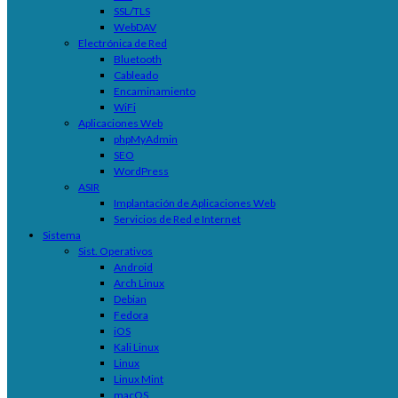
SSL/TLS
WebDAV
Electrónica de Red
Bluetooth
Cableado
Encaminamiento
WiFi
Aplicaciones Web
phpMyAdmin
SEO
WordPress
ASIR
Implantación de Aplicaciones Web
Servicios de Red e Internet
Sistema
Sist. Operativos
Android
Arch Linux
Debian
Fedora
iOS
Kali Linux
Linux
Linux Mint
macOS