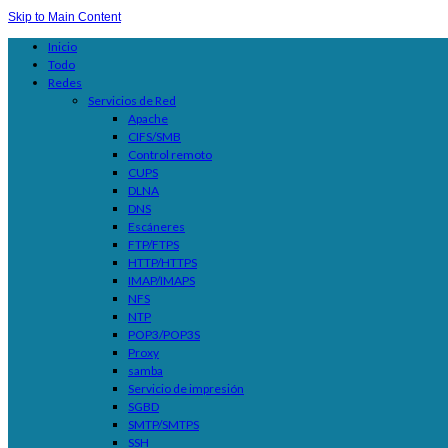
Skip to Main Content
Inicio
Todo
Redes
Servicios de Red
Apache
CIFS/SMB
Control remoto
CUPS
DLNA
DNS
Escáneres
FTP/FTPS
HTTP/HTTPS
IMAP/IMAPS
NFS
NTP
POP3/POP3S
Proxy
samba
Servicio de impresión
SGBD
SMTP/SMTPS
SSH