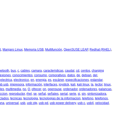
S
,
Manjaro Linux
,
Memoria USB
,
Multifunción
,
OpenSUSE LEAP
,
Redhat (RHEL)
,
uetooth
,
bus
,
c
,
cables
,
camara
,
caracteristicas
,
caudal
,
cd
,
centos
,
charging
exiones
,
conocimientos
,
consumo
,
corporativos
,
datos
,
de
,
debian
,
del
,
,
electrica
,
electronico
,
en
,
energia
,
es
,
escáner
,
especificaciones
,
estandar
,
ub usb
,
impresora
,
información
,
interfaces
,
joystick
,
kali
,
kali linux
,
la
,
lector
,
linux
,
les
,
multimedia
,
no
,
O
,
ofrecer
,
on
,
opensuse
,
ordenador
,
ordenadores
,
palancas
,
ccion
,
reproductor
,
rhel
,
se
,
señal
,
señales
,
serial
,
serie
,
si
,
sin
,
sintonizadora
,
clados
,
tecnicas
,
tecnologia
,
tecnologias de la informacion
,
telefono
,
telefonos
,
una
,
universal
,
usb
,
usb otg
,
usb pd
,
usb power delivery
,
usb-c
,
usb4
,
velocidad
,