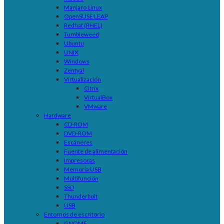
Manjaro Linux
OpenSUSE LEAP
Redhat (RHEL)
Tumbleweed
Ubuntu
UNIX
Windows
Zentyal
Virtualización
Citrix
VirtualBox
VMware
Hardware
CD-ROM
DVD-ROM
Escáneres
Fuente de alimentación
Impresoras
Memoria USB
Multifunción
SSD
Thunderbolt
USB
Entornos de escritorio
GNOME