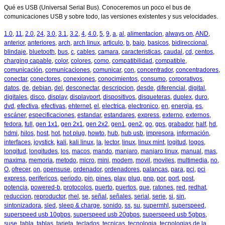
Qué es USB (Universal Serial Bus). Conoceremos un poco el bus de
comunicaciones USB y sobre todo, las versiones existentes y sus velocidades.
1.0
,
11
,
2.0
,
24
,
3.0
,
3.1
,
3.2
,
4
,
4.0
,
5
,
9
,
a
,
al
,
alimentacion
,
always on
,
AND
,
anterior
,
anteriores
,
arch
,
arch linux
,
articulo
,
b
,
bajo
,
basicos
,
bidireccional
,
blindaje
,
bluetooth
,
bus
,
c
,
cables
,
camara
,
caracteristicas
,
caudal
,
cd
,
centos
,
charging capable
,
color
,
colores
,
como
,
compatibilidad
,
compatible
,
comunicación
,
comunicaciones
,
comunicar
,
con
,
concentrador
,
concentradores
,
conectar
,
conectores
,
conexiones
,
conocimientos
,
consumo
,
corporativos
,
datos
,
de
,
debian
,
del
,
desconectar
,
descripcion
,
desde
,
diferencial
,
digital
,
digitales
,
disco
,
display
,
displayport
,
dispositivos
,
disqueteras
,
duplex
,
duro
,
dvd
,
efectiva
,
efectivas
,
ehternet
,
el
,
electrica
,
electronico
,
en
,
energia
,
es
,
escáner
,
especificaciones
,
estandar
,
estandares
,
express
,
externo
,
externos
,
fedora
,
full
,
gen 1x1
,
gen 2x1
,
gen 2x2
,
gen1
,
gen2
,
go
,
gps
,
grabador
,
half
,
hd
,
hdmi
,
hilos
,
host
,
hot
,
hot plug
,
howto
,
hub
,
hub usb
,
impresora
,
información
,
interfaces
,
joystick
,
kali
,
kali linux
,
la
,
lector
,
linux
,
linux mint
,
logitud
,
logos
,
longitud
,
longitudes
,
los
,
macos
,
mando
,
manjaro
,
manjaro linux
,
manual
,
mas
,
maxima
,
memoria
,
metodo
,
micro
,
mini
,
modem
,
movil
,
moviles
,
multimedia
,
no
,
O
,
ofrecer
,
on
,
opensuse
,
ordenador
,
ordenadores
,
palancas
,
para
,
pci
,
pci
express
,
perifericos
,
periodo
,
pin
,
pines
,
play
,
plug
,
pnp
,
por
,
port
,
post
,
potencia
,
powered-b
,
protocolos
,
puerto
,
puertos
,
que
,
ratones
,
red
,
redhat
,
reduccion
,
reproductor
,
rhel
,
se
,
señal
,
señales
,
serial
,
serie
,
si
,
sin
,
sintonizadora
,
sled
,
sleep & charge
,
sonido
,
ss
,
su
,
supermhl
,
superspeed
,
superspeed usb 10gbps
,
superspeed usb 20gbps
,
superspeed usb 5gbps
,
suse
,
tabla
,
tablas
,
tarjeta
,
teclados
,
tecnicas
,
tecnologia
,
tecnologias de la