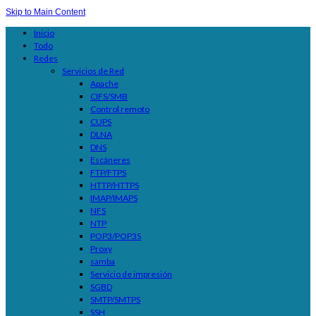
Skip to Main Content
Inicio
Todo
Redes
Servicios de Red
Apache
CIFS/SMB
Control remoto
CUPS
DLNA
DNS
Escáneres
FTP/FTPS
HTTP/HTTPS
IMAP/IMAPS
NFS
NTP
POP3/POP3S
Proxy
samba
Servicio de impresión
SGBD
SMTP/SMTPS
SSH