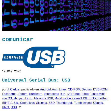
comunicar
12
May 2022
Universal Serial Bus: USB
por
J. Carlos
|
publicado en:
Android
,
Arch Linux
,
CD-ROM
,
Debian
,
DVD-ROM
,
Escáneres
,
Fedora
,
Hardware
,
Impresoras
,
iOS
,
Kali Linux
,
Linux
,
Linux Mint
,
macOS
,
Manjaro Linux
,
Memoria USB
,
Multifunción
,
OpenSUSE LEAP
,
Redhat
(RHEL)
,
Sist. Operativos
,
Sistema
,
SSD
,
Thunderbolt
,
Tumbleweed
,
Ubuntu
,
UNIX
,
USB
|
2