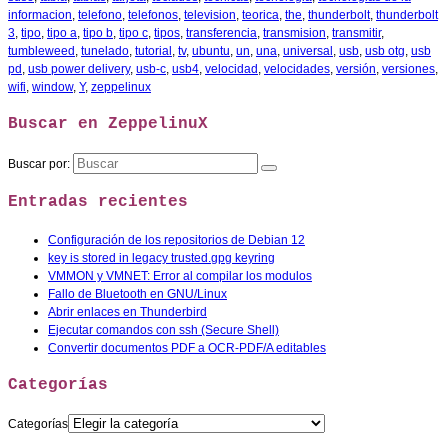
informacion
,
telefono
,
telefonos
,
television
,
teorica
,
the
,
thunderbolt
,
thunderbolt
3
,
tipo
,
tipo a
,
tipo b
,
tipo c
,
tipos
,
transferencia
,
transmision
,
transmitir
,
tumbleweed
,
tunelado
,
tutorial
,
tv
,
ubuntu
,
un
,
una
,
universal
,
usb
,
usb otg
,
usb
pd
,
usb power delivery
,
usb-c
,
usb4
,
velocidad
,
velocidades
,
versión
,
versiones
,
wifi
,
window
,
Y
,
zeppelinux
Buscar en ZeppelinuX
Buscar por:
Entradas recientes
Configuración de los repositorios de Debian 12
key is stored in legacy trusted.gpg keyring
VMMON y VMNET: Error al compilar los modulos
Fallo de Bluetooth en GNU/Linux
Abrir enlaces en Thunderbird
Ejecutar comandos con ssh (Secure Shell)
Convertir documentos PDF a OCR-PDF/A editables
Categorías
Categorías