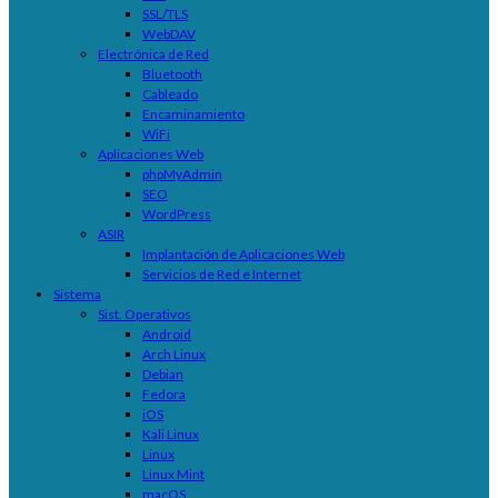
SSL/TLS
WebDAV
Electrónica de Red
Bluetooth
Cableado
Encaminamiento
WiFi
Aplicaciones Web
phpMyAdmin
SEO
WordPress
ASIR
Implantación de Aplicaciones Web
Servicios de Red e Internet
Sistema
Sist. Operativos
Android
Arch Linux
Debian
Fedora
iOS
Kali Linux
Linux
Linux Mint
macOS