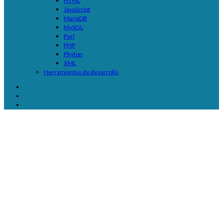
HTML
JavaScript
MariaDB
MySQL
Perl
PHP
Phyton
XML
Herramientas de desarrollo