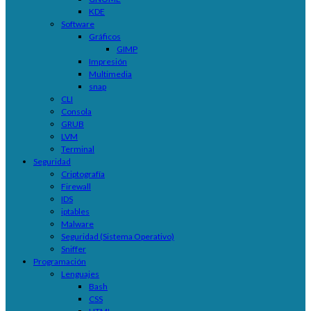
KDE
Software
Gráficos
GIMP
Impresión
Multimedia
snap
CLI
Consola
GRUB
LVM
Terminal
Seguridad
Criptografía
Firewall
IDS
iptables
Malware
Seguridad (Sistema Operativo)
Sniffer
Programación
Lenguajes
Bash
CSS