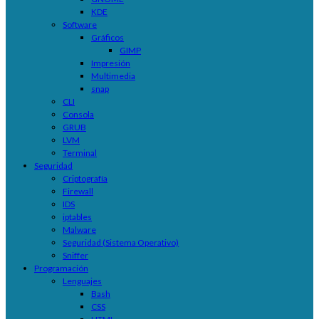
KDE
Software
Gráficos
GIMP
Impresión
Multimedia
snap
CLI
Consola
GRUB
LVM
Terminal
Seguridad
Criptografía
Firewall
IDS
iptables
Malware
Seguridad (Sistema Operativo)
Sniffer
Programación
Lenguajes
Bash
CSS