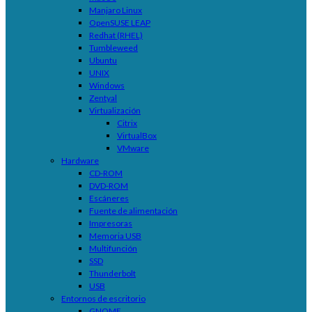
Manjaro Linux
OpenSUSE LEAP
Redhat (RHEL)
Tumbleweed
Ubuntu
UNIX
Windows
Zentyal
Virtualización
Citrix
VirtualBox
VMware
Hardware
CD-ROM
DVD-ROM
Escáneres
Fuente de alimentación
Impresoras
Memoria USB
Multifunción
SSD
Thunderbolt
USB
Entornos de escritorio
GNOME