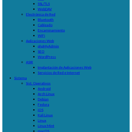
SSL/TLS
WebDAV
Electrónica de Red
Bluetooth
Cableado
Encaminamiento
WiFi
Aplicaciones Web
phpMyAdmin
SEO
WordPress
ASIR
Implantación de Aplicaciones Web
Servicios de Red e Internet
Sistema
Sist. Operativos
Android
Arch Linux
Debian
Fedora
iOS
Kali Linux
Linux
Linux Mint
macOS