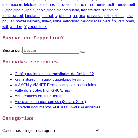
informacion
,
telefono
,
telefonos
,
television
,
teorica
,
the
,
thunderbolt
,
thunderbolt
3
,
tipo
,
tipo a
,
tipo b
,
tipo c
,
tipos
,
transferencia
,
transmision
,
transmitir
,
tumbleweed
,
tunelado
,
tutorial
,
tv
,
ubuntu
,
un
,
una
,
universal
,
usb
,
usb otg
,
usb
pd
,
usb power delivery
,
usb-c
,
usb4
,
velocidad
,
velocidades
,
versión
,
versiones
,
wifi
,
window
,
Y
,
zeppelinux
Buscar en ZeppelinuX
Buscar por:
Entradas recientes
Configuración de los repositorios de Debian 12
key is stored in legacy trusted.gpg keyring
VMMON y VMNET: Error al compilar los modulos
Fallo de Bluetooth en GNU/Linux
Abrir enlaces en Thunderbird
Ejecutar comandos con ssh (Secure Shell)
Convertir documentos PDF a OCR-PDF/A editables
Categorías
Categorías