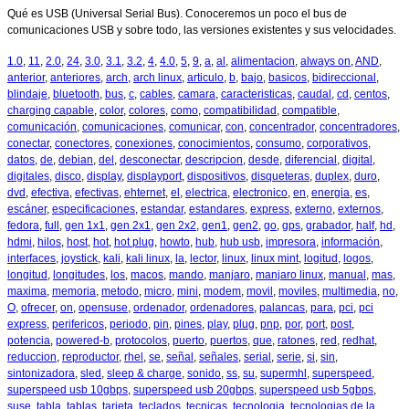
Qué es USB (Universal Serial Bus). Conoceremos un poco el bus de
comunicaciones USB y sobre todo, las versiones existentes y sus velocidades.
1.0
,
11
,
2.0
,
24
,
3.0
,
3.1
,
3.2
,
4
,
4.0
,
5
,
9
,
a
,
al
,
alimentacion
,
always on
,
AND
,
anterior
,
anteriores
,
arch
,
arch linux
,
articulo
,
b
,
bajo
,
basicos
,
bidireccional
,
blindaje
,
bluetooth
,
bus
,
c
,
cables
,
camara
,
caracteristicas
,
caudal
,
cd
,
centos
,
charging capable
,
color
,
colores
,
como
,
compatibilidad
,
compatible
,
comunicación
,
comunicaciones
,
comunicar
,
con
,
concentrador
,
concentradores
,
conectar
,
conectores
,
conexiones
,
conocimientos
,
consumo
,
corporativos
,
datos
,
de
,
debian
,
del
,
desconectar
,
descripcion
,
desde
,
diferencial
,
digital
,
digitales
,
disco
,
display
,
displayport
,
dispositivos
,
disqueteras
,
duplex
,
duro
,
dvd
,
efectiva
,
efectivas
,
ehternet
,
el
,
electrica
,
electronico
,
en
,
energia
,
es
,
escáner
,
especificaciones
,
estandar
,
estandares
,
express
,
externo
,
externos
,
fedora
,
full
,
gen 1x1
,
gen 2x1
,
gen 2x2
,
gen1
,
gen2
,
go
,
gps
,
grabador
,
half
,
hd
,
hdmi
,
hilos
,
host
,
hot
,
hot plug
,
howto
,
hub
,
hub usb
,
impresora
,
información
,
interfaces
,
joystick
,
kali
,
kali linux
,
la
,
lector
,
linux
,
linux mint
,
logitud
,
logos
,
longitud
,
longitudes
,
los
,
macos
,
mando
,
manjaro
,
manjaro linux
,
manual
,
mas
,
maxima
,
memoria
,
metodo
,
micro
,
mini
,
modem
,
movil
,
moviles
,
multimedia
,
no
,
O
,
ofrecer
,
on
,
opensuse
,
ordenador
,
ordenadores
,
palancas
,
para
,
pci
,
pci
express
,
perifericos
,
periodo
,
pin
,
pines
,
play
,
plug
,
pnp
,
por
,
port
,
post
,
potencia
,
powered-b
,
protocolos
,
puerto
,
puertos
,
que
,
ratones
,
red
,
redhat
,
reduccion
,
reproductor
,
rhel
,
se
,
señal
,
señales
,
serial
,
serie
,
si
,
sin
,
sintonizadora
,
sled
,
sleep & charge
,
sonido
,
ss
,
su
,
supermhl
,
superspeed
,
superspeed usb 10gbps
,
superspeed usb 20gbps
,
superspeed usb 5gbps
,
suse
,
tabla
,
tablas
,
tarjeta
,
teclados
,
tecnicas
,
tecnologia
,
tecnologias de la