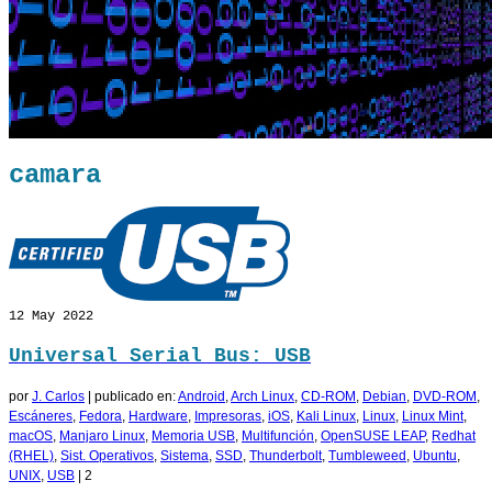
camara
12
May 2022
Universal Serial Bus: USB
por
J. Carlos
|
publicado en:
Android
,
Arch Linux
,
CD-ROM
,
Debian
,
DVD-ROM
,
Escáneres
,
Fedora
,
Hardware
,
Impresoras
,
iOS
,
Kali Linux
,
Linux
,
Linux Mint
,
macOS
,
Manjaro Linux
,
Memoria USB
,
Multifunción
,
OpenSUSE LEAP
,
Redhat
(RHEL)
,
Sist. Operativos
,
Sistema
,
SSD
,
Thunderbolt
,
Tumbleweed
,
Ubuntu
,
UNIX
,
USB
|
2