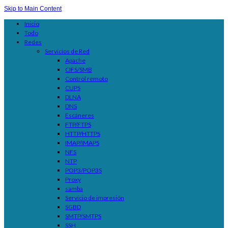
Skip to Main Content
Inicio
Todo
Redes
Servicios de Red
Apache
CIFS/SMB
Control remoto
CUPS
DLNA
DNS
Escáneres
FTP/FTPS
HTTP/HTTPS
IMAP/IMAPS
NFS
NTP
POP3/POP3S
Proxy
samba
Servicio de impresión
SGBD
SMTP/SMTPS
SSH