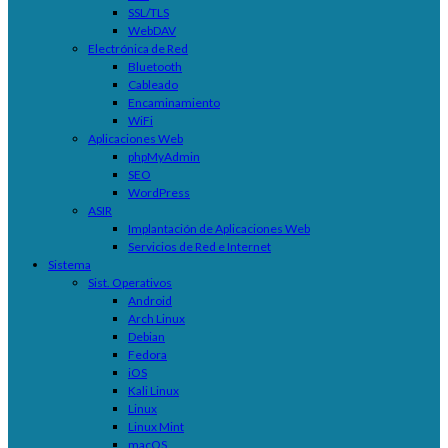
SSL/TLS
WebDAV
Electrónica de Red
Bluetooth
Cableado
Encaminamiento
WiFi
Aplicaciones Web
phpMyAdmin
SEO
WordPress
ASIR
Implantación de Aplicaciones Web
Servicios de Red e Internet
Sistema
Sist. Operativos
Android
Arch Linux
Debian
Fedora
iOS
Kali Linux
Linux
Linux Mint
macOS