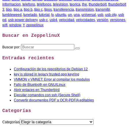
informacion
,
telefono
,
telefonos
,
television
,
teorica
,
the
,
thunderbolt
,
thunderbolt
3
,
tipo
,
tipo a
,
tipo b
,
tipo c
,
tipos
,
transferencia
,
transmision
,
transmitir
,
tumbleweed
,
tunelado
,
tutorial
,
tv
,
ubuntu
,
un
,
una
,
universal
,
usb
,
usb otg
,
usb
pd
,
usb power delivery
,
usb-c
,
usb4
,
velocidad
,
velocidades
,
versión
,
versiones
,
wifi
,
window
,
Y
,
zeppelinux
Buscar en ZeppelinuX
Buscar por:
Entradas recientes
Configuración de los repositorios de Debian 12
key is stored in legacy trusted.gpg keyring
VMMON y VMNET: Error al compilar los modulos
Fallo de Bluetooth en GNU/Linux
Abrir enlaces en Thunderbird
Ejecutar comandos con ssh (Secure Shell)
Convertir documentos PDF a OCR-PDF/A editables
Categorías
Categorías