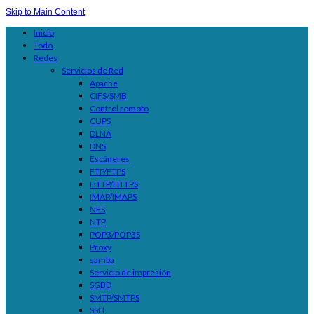
Skip to Main Content
Inicio
Todo
Redes
Servicios de Red
Apache
CIFS/SMB
Control remoto
CUPS
DLNA
DNS
Escáneres
FTP/FTPS
HTTP/HTTPS
IMAP/IMAPS
NFS
NTP
POP3/POP3S
Proxy
samba
Servicio de impresión
SGBD
SMTP/SMTPS
SSH