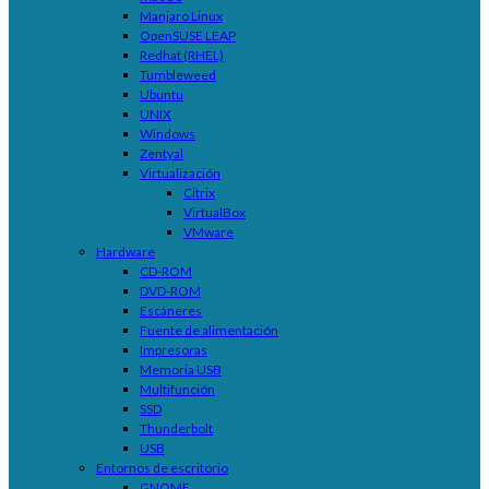
Manjaro Linux
OpenSUSE LEAP
Redhat (RHEL)
Tumbleweed
Ubuntu
UNIX
Windows
Zentyal
Virtualización
Citrix
VirtualBox
VMware
Hardware
CD-ROM
DVD-ROM
Escáneres
Fuente de alimentación
Impresoras
Memoria USB
Multifunción
SSD
Thunderbolt
USB
Entornos de escritorio
GNOME