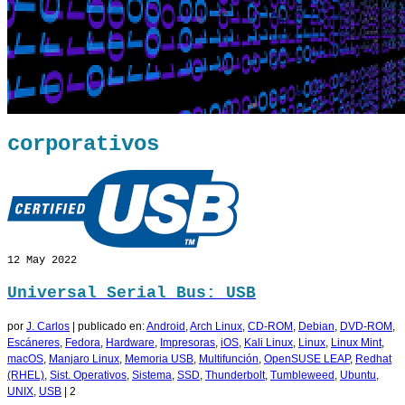
corporativos
12
May 2022
Universal Serial Bus: USB
por
J. Carlos
|
publicado en:
Android
,
Arch Linux
,
CD-ROM
,
Debian
,
DVD-ROM
,
Escáneres
,
Fedora
,
Hardware
,
Impresoras
,
iOS
,
Kali Linux
,
Linux
,
Linux Mint
,
macOS
,
Manjaro Linux
,
Memoria USB
,
Multifunción
,
OpenSUSE LEAP
,
Redhat
(RHEL)
,
Sist. Operativos
,
Sistema
,
SSD
,
Thunderbolt
,
Tumbleweed
,
Ubuntu
,
UNIX
,
USB
|
2