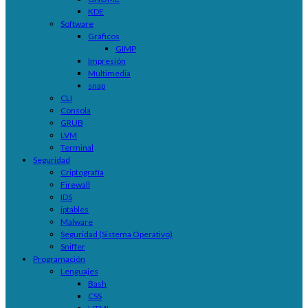
KDE
Software
Gráficos
GIMP
Impresión
Multimedia
snap
CLI
Consola
GRUB
LVM
Terminal
Seguridad
Criptografía
Firewall
IDS
iptables
Malware
Seguridad (Sistema Operativo)
Sniffer
Programación
Lenguajes
Bash
CSS