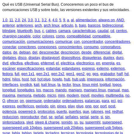
Qué es USB (Universal Serial Bus). Conoceremos un poco el bus de
comunicaciones USB y sobre todo, las versiones existentes y sus velocidades.
1.0
,
11
,
2.0
,
24
,
3.0
,
3.1
,
3.2
,
4
,
4.0
,
5
,
9
,
a
,
al
,
alimentacion
,
always on
,
AND
,
anterior
,
anteriores
,
arch
,
arch linux
,
articulo
,
b
,
bajo
,
basicos
,
bidireccional
,
blindaje
,
bluetooth
,
bus
,
c
,
cables
,
camara
,
caracteristicas
,
caudal
,
cd
,
centos
,
charging capable
,
color
,
colores
,
como
,
compatibilidad
,
compatible
,
comunicación
,
comunicaciones
,
comunicar
,
con
,
concentrador
,
concentradores
,
conectar
,
conectores
,
conexiones
,
conocimientos
,
consumo
,
corporativos
,
datos
,
de
,
debian
,
del
,
desconectar
,
descripcion
,
desde
,
diferencial
,
digital
,
digitales
,
disco
,
display
,
displayport
,
dispositivos
,
disqueteras
,
duplex
,
duro
,
dvd
,
efectiva
,
efectivas
,
ehternet
,
el
,
electrica
,
electronico
,
en
,
energia
,
es
,
escáner
,
especificaciones
,
estandar
,
estandares
,
express
,
externo
,
externos
,
fedora
,
full
,
gen 1x1
,
gen 2x1
,
gen 2x2
,
gen1
,
gen2
,
go
,
gps
,
grabador
,
half
,
hd
,
hdmi
,
hilos
,
host
,
hot
,
hot plug
,
howto
,
hub
,
hub usb
,
impresora
,
información
,
interfaces
,
joystick
,
kali
,
kali linux
,
la
,
lector
,
linux
,
linux mint
,
logitud
,
logos
,
longitud
,
longitudes
,
los
,
macos
,
mando
,
manjaro
,
manjaro linux
,
manual
,
mas
,
maxima
,
memoria
,
metodo
,
micro
,
mini
,
modem
,
movil
,
moviles
,
multimedia
,
no
,
O
,
ofrecer
,
on
,
opensuse
,
ordenador
,
ordenadores
,
palancas
,
para
,
pci
,
pci
express
,
perifericos
,
periodo
,
pin
,
pines
,
play
,
plug
,
pnp
,
por
,
port
,
post
,
potencia
,
powered-b
,
protocolos
,
puerto
,
puertos
,
que
,
ratones
,
red
,
redhat
,
reduccion
,
reproductor
,
rhel
,
se
,
señal
,
señales
,
serial
,
serie
,
si
,
sin
,
sintonizadora
,
sled
,
sleep & charge
,
sonido
,
ss
,
su
,
supermhl
,
superspeed
,
superspeed usb 10gbps
,
superspeed usb 20gbps
,
superspeed usb 5gbps
,
suse
,
tabla
,
tablas
,
tarjeta
,
teclados
,
tecnicas
,
tecnologia
,
tecnologias de la