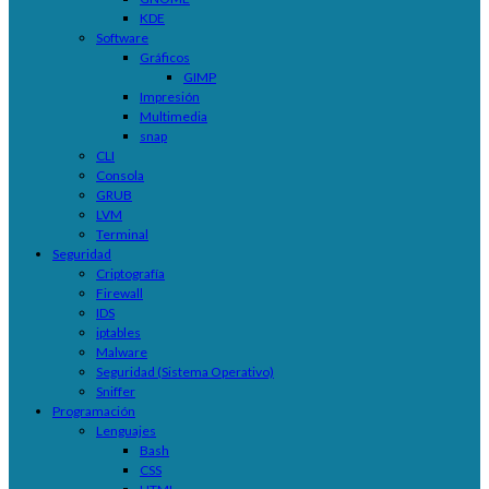
KDE
Software
Gráficos
GIMP
Impresión
Multimedia
snap
CLI
Consola
GRUB
LVM
Terminal
Seguridad
Criptografía
Firewall
IDS
iptables
Malware
Seguridad (Sistema Operativo)
Sniffer
Programación
Lenguajes
Bash
CSS