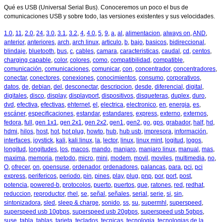
Qué es USB (Universal Serial Bus). Conoceremos un poco el bus de
comunicaciones USB y sobre todo, las versiones existentes y sus velocidades.
1.0
,
11
,
2.0
,
24
,
3.0
,
3.1
,
3.2
,
4
,
4.0
,
5
,
9
,
a
,
al
,
alimentacion
,
always on
,
AND
,
anterior
,
anteriores
,
arch
,
arch linux
,
articulo
,
b
,
bajo
,
basicos
,
bidireccional
,
blindaje
,
bluetooth
,
bus
,
c
,
cables
,
camara
,
caracteristicas
,
caudal
,
cd
,
centos
,
charging capable
,
color
,
colores
,
como
,
compatibilidad
,
compatible
,
comunicación
,
comunicaciones
,
comunicar
,
con
,
concentrador
,
concentradores
,
conectar
,
conectores
,
conexiones
,
conocimientos
,
consumo
,
corporativos
,
datos
,
de
,
debian
,
del
,
desconectar
,
descripcion
,
desde
,
diferencial
,
digital
,
digitales
,
disco
,
display
,
displayport
,
dispositivos
,
disqueteras
,
duplex
,
duro
,
dvd
,
efectiva
,
efectivas
,
ehternet
,
el
,
electrica
,
electronico
,
en
,
energia
,
es
,
escáner
,
especificaciones
,
estandar
,
estandares
,
express
,
externo
,
externos
,
fedora
,
full
,
gen 1x1
,
gen 2x1
,
gen 2x2
,
gen1
,
gen2
,
go
,
gps
,
grabador
,
half
,
hd
,
hdmi
,
hilos
,
host
,
hot
,
hot plug
,
howto
,
hub
,
hub usb
,
impresora
,
información
,
interfaces
,
joystick
,
kali
,
kali linux
,
la
,
lector
,
linux
,
linux mint
,
logitud
,
logos
,
longitud
,
longitudes
,
los
,
macos
,
mando
,
manjaro
,
manjaro linux
,
manual
,
mas
,
maxima
,
memoria
,
metodo
,
micro
,
mini
,
modem
,
movil
,
moviles
,
multimedia
,
no
,
O
,
ofrecer
,
on
,
opensuse
,
ordenador
,
ordenadores
,
palancas
,
para
,
pci
,
pci
express
,
perifericos
,
periodo
,
pin
,
pines
,
play
,
plug
,
pnp
,
por
,
port
,
post
,
potencia
,
powered-b
,
protocolos
,
puerto
,
puertos
,
que
,
ratones
,
red
,
redhat
,
reduccion
,
reproductor
,
rhel
,
se
,
señal
,
señales
,
serial
,
serie
,
si
,
sin
,
sintonizadora
,
sled
,
sleep & charge
,
sonido
,
ss
,
su
,
supermhl
,
superspeed
,
superspeed usb 10gbps
,
superspeed usb 20gbps
,
superspeed usb 5gbps
,
suse
,
tabla
,
tablas
,
tarjeta
,
teclados
,
tecnicas
,
tecnologia
,
tecnologias de la