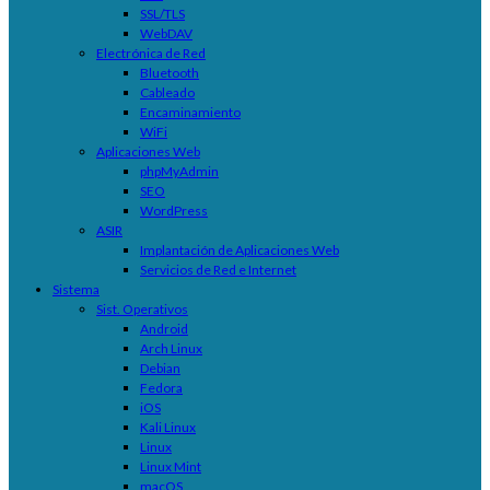
SSL/TLS
WebDAV
Electrónica de Red
Bluetooth
Cableado
Encaminamiento
WiFi
Aplicaciones Web
phpMyAdmin
SEO
WordPress
ASIR
Implantación de Aplicaciones Web
Servicios de Red e Internet
Sistema
Sist. Operativos
Android
Arch Linux
Debian
Fedora
iOS
Kali Linux
Linux
Linux Mint
macOS