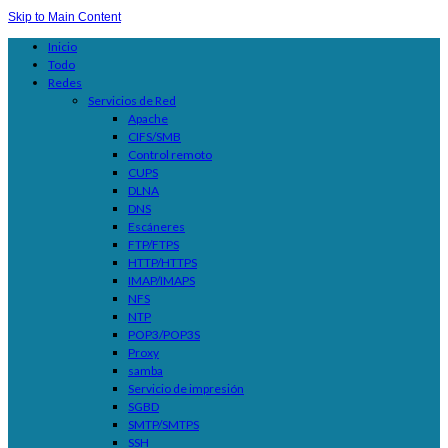
Skip to Main Content
Inicio
Todo
Redes
Servicios de Red
Apache
CIFS/SMB
Control remoto
CUPS
DLNA
DNS
Escáneres
FTP/FTPS
HTTP/HTTPS
IMAP/IMAPS
NFS
NTP
POP3/POP3S
Proxy
samba
Servicio de impresión
SGBD
SMTP/SMTPS
SSH