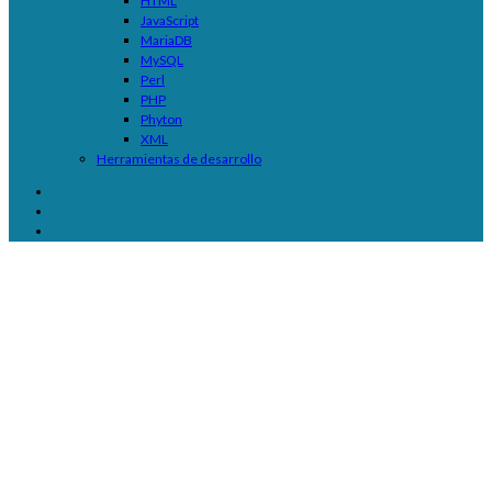
HTML
JavaScript
MariaDB
MySQL
Perl
PHP
Phyton
XML
Herramientas de desarrollo