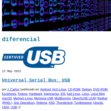
diferencial
12
May 2022
Universal Serial Bus: USB
por
J. Carlos
|
publicado en:
Android
,
Arch Linux
,
CD-ROM
,
Debian
,
DVD-ROM
,
Escáneres
,
Fedora
,
Hardware
,
Impresoras
,
iOS
,
Kali Linux
,
Linux
,
Linux Mint
,
macOS
,
Manjaro Linux
,
Memoria USB
,
Multifunción
,
OpenSUSE LEAP
,
Redhat
(RHEL)
,
Sist. Operativos
,
Sistema
,
SSD
,
Thunderbolt
,
Tumbleweed
,
Ubuntu
,
UNIX
,
USB
|
2