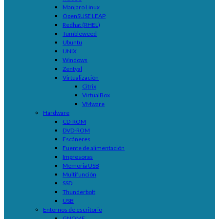
Manjaro Linux
OpenSUSE LEAP
Redhat (RHEL)
Tumbleweed
Ubuntu
UNIX
Windows
Zentyal
Virtualización
Citrix
VirtualBox
VMware
Hardware
CD-ROM
DVD-ROM
Escáneres
Fuente de alimentación
Impresoras
Memoria USB
Multifunción
SSD
Thunderbolt
USB
Entornos de escritorio
GNOME