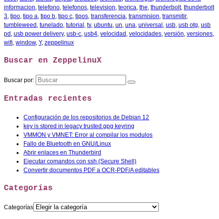
informacion
,
telefono
,
telefonos
,
television
,
teorica
,
the
,
thunderbolt
,
thunderbolt
3
,
tipo
,
tipo a
,
tipo b
,
tipo c
,
tipos
,
transferencia
,
transmision
,
transmitir
,
tumbleweed
,
tunelado
,
tutorial
,
tv
,
ubuntu
,
un
,
una
,
universal
,
usb
,
usb otg
,
usb
pd
,
usb power delivery
,
usb-c
,
usb4
,
velocidad
,
velocidades
,
versión
,
versiones
,
wifi
,
window
,
Y
,
zeppelinux
Buscar en ZeppelinuX
Buscar por:
Entradas recientes
Configuración de los repositorios de Debian 12
key is stored in legacy trusted.gpg keyring
VMMON y VMNET: Error al compilar los modulos
Fallo de Bluetooth en GNU/Linux
Abrir enlaces en Thunderbird
Ejecutar comandos con ssh (Secure Shell)
Convertir documentos PDF a OCR-PDF/A editables
Categorías
Categorías