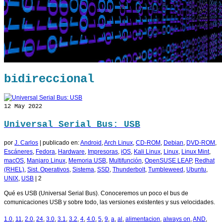
bidireccional
12
May 2022
Universal Serial Bus: USB
por
J. Carlos
|
publicado en:
Android
,
Arch Linux
,
CD-ROM
,
Debian
,
DVD-ROM
,
Escáneres
,
Fedora
,
Hardware
,
Impresoras
,
iOS
,
Kali Linux
,
Linux
,
Linux Mint
,
macOS
,
Manjaro Linux
,
Memoria USB
,
Multifunción
,
OpenSUSE LEAP
,
Redhat
(RHEL)
,
Sist. Operativos
,
Sistema
,
SSD
,
Thunderbolt
,
Tumbleweed
,
Ubuntu
,
UNIX
,
USB
|
2
Qué es USB (Universal Serial Bus). Conoceremos un poco el bus de
comunicaciones USB y sobre todo, las versiones existentes y sus velocidades.
1.0
,
11
,
2.0
,
24
,
3.0
,
3.1
,
3.2
,
4
,
4.0
,
5
,
9
,
a
,
al
,
alimentacion
,
always on
,
AND
,