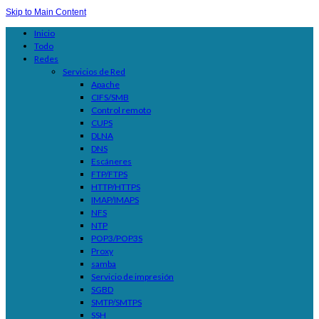
Skip to Main Content
Inicio
Todo
Redes
Servicios de Red
Apache
CIFS/SMB
Control remoto
CUPS
DLNA
DNS
Escáneres
FTP/FTPS
HTTP/HTTPS
IMAP/IMAPS
NFS
NTP
POP3/POP3S
Proxy
samba
Servicio de impresión
SGBD
SMTP/SMTPS
SSH