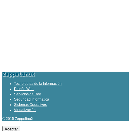
ZeppelinuX
Tecnologías de la Información
Diseño Web
Servicios de Red
Seguridad Informática
Sistemas Operativos
Virtualización
© 2015 ZeppelinuX
Aceptar