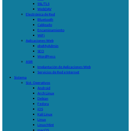
SSL/TLS
WebDAV
Electrónica de Red
Bluetooth
Cableado
Encaminamiento
WiFi
Aplicaciones Web
phpMyAdmin
SEO
WordPress
ASIR
Implantación de Aplicaciones Web
Servicios de Red e Internet
Sistema
Sist. Operativos
Android
Arch Linux
Debian
Fedora
iOS
Kali Linux
Linux
Linux Mint
macOS