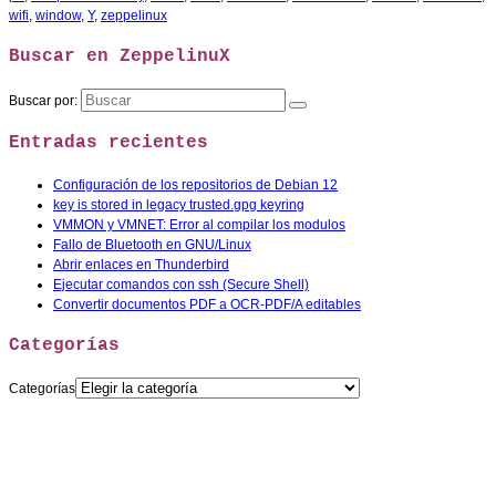
wifi
,
window
,
Y
,
zeppelinux
Buscar en ZeppelinuX
Buscar por:
Entradas recientes
Configuración de los repositorios de Debian 12
key is stored in legacy trusted.gpg keyring
VMMON y VMNET: Error al compilar los modulos
Fallo de Bluetooth en GNU/Linux
Abrir enlaces en Thunderbird
Ejecutar comandos con ssh (Secure Shell)
Convertir documentos PDF a OCR-PDF/A editables
Categorías
Categorías