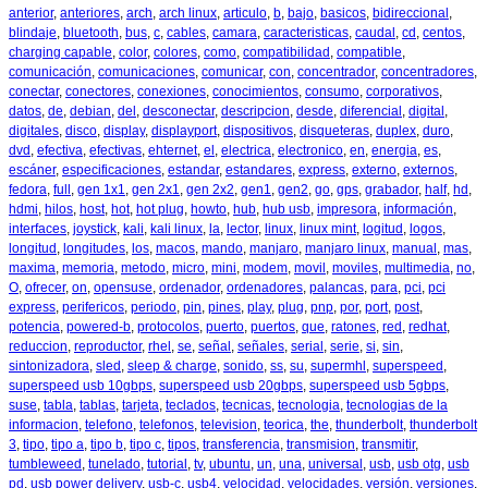
anterior
,
anteriores
,
arch
,
arch linux
,
articulo
,
b
,
bajo
,
basicos
,
bidireccional
,
blindaje
,
bluetooth
,
bus
,
c
,
cables
,
camara
,
caracteristicas
,
caudal
,
cd
,
centos
,
charging capable
,
color
,
colores
,
como
,
compatibilidad
,
compatible
,
comunicación
,
comunicaciones
,
comunicar
,
con
,
concentrador
,
concentradores
,
conectar
,
conectores
,
conexiones
,
conocimientos
,
consumo
,
corporativos
,
datos
,
de
,
debian
,
del
,
desconectar
,
descripcion
,
desde
,
diferencial
,
digital
,
digitales
,
disco
,
display
,
displayport
,
dispositivos
,
disqueteras
,
duplex
,
duro
,
dvd
,
efectiva
,
efectivas
,
ehternet
,
el
,
electrica
,
electronico
,
en
,
energia
,
es
,
escáner
,
especificaciones
,
estandar
,
estandares
,
express
,
externo
,
externos
,
fedora
,
full
,
gen 1x1
,
gen 2x1
,
gen 2x2
,
gen1
,
gen2
,
go
,
gps
,
grabador
,
half
,
hd
,
hdmi
,
hilos
,
host
,
hot
,
hot plug
,
howto
,
hub
,
hub usb
,
impresora
,
información
,
interfaces
,
joystick
,
kali
,
kali linux
,
la
,
lector
,
linux
,
linux mint
,
logitud
,
logos
,
longitud
,
longitudes
,
los
,
macos
,
mando
,
manjaro
,
manjaro linux
,
manual
,
mas
,
maxima
,
memoria
,
metodo
,
micro
,
mini
,
modem
,
movil
,
moviles
,
multimedia
,
no
,
O
,
ofrecer
,
on
,
opensuse
,
ordenador
,
ordenadores
,
palancas
,
para
,
pci
,
pci
express
,
perifericos
,
periodo
,
pin
,
pines
,
play
,
plug
,
pnp
,
por
,
port
,
post
,
potencia
,
powered-b
,
protocolos
,
puerto
,
puertos
,
que
,
ratones
,
red
,
redhat
,
reduccion
,
reproductor
,
rhel
,
se
,
señal
,
señales
,
serial
,
serie
,
si
,
sin
,
sintonizadora
,
sled
,
sleep & charge
,
sonido
,
ss
,
su
,
supermhl
,
superspeed
,
superspeed usb 10gbps
,
superspeed usb 20gbps
,
superspeed usb 5gbps
,
suse
,
tabla
,
tablas
,
tarjeta
,
teclados
,
tecnicas
,
tecnologia
,
tecnologias de la
informacion
,
telefono
,
telefonos
,
television
,
teorica
,
the
,
thunderbolt
,
thunderbolt
3
,
tipo
,
tipo a
,
tipo b
,
tipo c
,
tipos
,
transferencia
,
transmision
,
transmitir
,
tumbleweed
,
tunelado
,
tutorial
,
tv
,
ubuntu
,
un
,
una
,
universal
,
usb
,
usb otg
,
usb
pd
,
usb power delivery
,
usb-c
,
usb4
,
velocidad
,
velocidades
,
versión
,
versiones
,