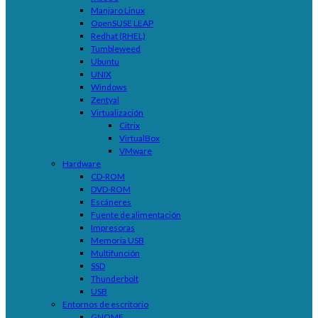
Manjaro Linux
OpenSUSE LEAP
Redhat (RHEL)
Tumbleweed
Ubuntu
UNIX
Windows
Zentyal
Virtualización
Citrix
VirtualBox
VMware
Hardware
CD-ROM
DVD-ROM
Escáneres
Fuente de alimentación
Impresoras
Memoria USB
Multifunción
SSD
Thunderbolt
USB
Entornos de escritorio
GNOME