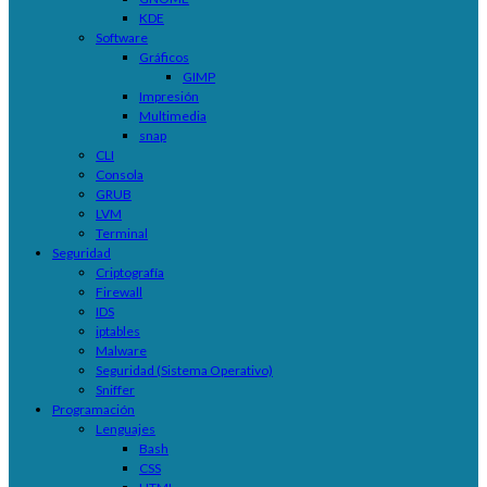
KDE
Software
Gráficos
GIMP
Impresión
Multimedia
snap
CLI
Consola
GRUB
LVM
Terminal
Seguridad
Criptografía
Firewall
IDS
iptables
Malware
Seguridad (Sistema Operativo)
Sniffer
Programación
Lenguajes
Bash
CSS