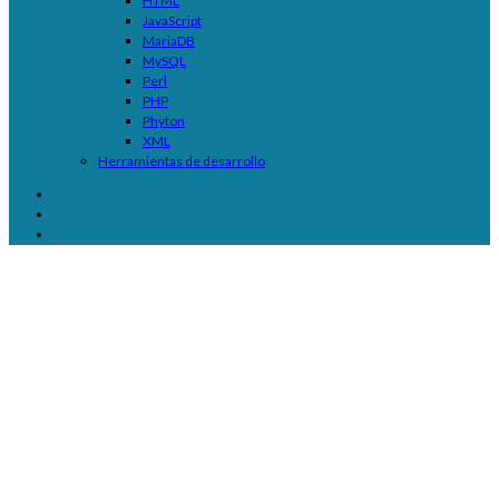
HTML
JavaScript
MariaDB
MySQL
Perl
PHP
Phyton
XML
Herramientas de desarrollo