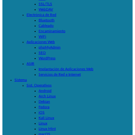
SSL/TLS
WebDAV
Electrónica de Red
Bluetooth
Cableado
Encaminamiento
WiFi
Aplicaciones Web
phpMyAdmin
SEO
WordPress
ASIR
Implantación de Aplicaciones Web
Servicios de Red e Internet
Sistema
Sist. Operativos
Android
Arch Linux
Debian
Fedora
iOS
Kali Linux
Linux
Linux Mint
macOS