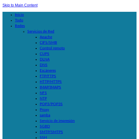
Skip to Main Content
Inicio
Todo
Redes
Servicios de Red
Apache
CIFS/SMB
Control remoto
CUPS
DLNA
DNS
Escáneres
FTP/FTPS
HTTP/HTTPS
IMAP/IMAPS
NFS
NTP
POP3/POP3S
Proxy
samba
Servicio de impresión
SGBD
SMTP/SMTPS
SSH