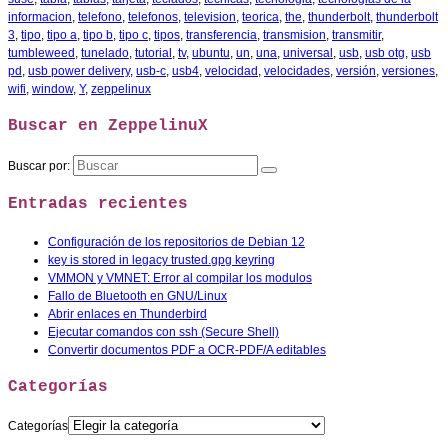
informacion
,
telefono
,
telefonos
,
television
,
teorica
,
the
,
thunderbolt
,
thunderbolt
3
,
tipo
,
tipo a
,
tipo b
,
tipo c
,
tipos
,
transferencia
,
transmision
,
transmitir
,
tumbleweed
,
tunelado
,
tutorial
,
tv
,
ubuntu
,
un
,
una
,
universal
,
usb
,
usb otg
,
usb
pd
,
usb power delivery
,
usb-c
,
usb4
,
velocidad
,
velocidades
,
versión
,
versiones
,
wifi
,
window
,
Y
,
zeppelinux
Buscar en ZeppelinuX
Buscar por:
Entradas recientes
Configuración de los repositorios de Debian 12
key is stored in legacy trusted.gpg keyring
VMMON y VMNET: Error al compilar los modulos
Fallo de Bluetooth en GNU/Linux
Abrir enlaces en Thunderbird
Ejecutar comandos con ssh (Secure Shell)
Convertir documentos PDF a OCR-PDF/A editables
Categorías
Categorías