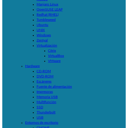
Manjaro Linux
OpenSUSE LEAP
Redhat (RHEL)
Tumbleweed
Ubuntu
UNIX
Windows
Zentyal
Virtualización
Citrix
VirtualBox
VMware
Hardware
CD-ROM
DVD-ROM
Escáneres
Fuente de alimentación
Impresoras
Memoria USB
Multifunción
SSD
Thunderbolt
USB
Entornos de escritorio
GNOME