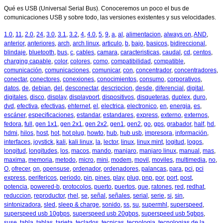
Qué es USB (Universal Serial Bus). Conoceremos un poco el bus de
comunicaciones USB y sobre todo, las versiones existentes y sus velocidades.
1.0
,
11
,
2.0
,
24
,
3.0
,
3.1
,
3.2
,
4
,
4.0
,
5
,
9
,
a
,
al
,
alimentacion
,
always on
,
AND
,
anterior
,
anteriores
,
arch
,
arch linux
,
articulo
,
b
,
bajo
,
basicos
,
bidireccional
,
blindaje
,
bluetooth
,
bus
,
c
,
cables
,
camara
,
caracteristicas
,
caudal
,
cd
,
centos
,
charging capable
,
color
,
colores
,
como
,
compatibilidad
,
compatible
,
comunicación
,
comunicaciones
,
comunicar
,
con
,
concentrador
,
concentradores
,
conectar
,
conectores
,
conexiones
,
conocimientos
,
consumo
,
corporativos
,
datos
,
de
,
debian
,
del
,
desconectar
,
descripcion
,
desde
,
diferencial
,
digital
,
digitales
,
disco
,
display
,
displayport
,
dispositivos
,
disqueteras
,
duplex
,
duro
,
dvd
,
efectiva
,
efectivas
,
ehternet
,
el
,
electrica
,
electronico
,
en
,
energia
,
es
,
escáner
,
especificaciones
,
estandar
,
estandares
,
express
,
externo
,
externos
,
fedora
,
full
,
gen 1x1
,
gen 2x1
,
gen 2x2
,
gen1
,
gen2
,
go
,
gps
,
grabador
,
half
,
hd
,
hdmi
,
hilos
,
host
,
hot
,
hot plug
,
howto
,
hub
,
hub usb
,
impresora
,
información
,
interfaces
,
joystick
,
kali
,
kali linux
,
la
,
lector
,
linux
,
linux mint
,
logitud
,
logos
,
longitud
,
longitudes
,
los
,
macos
,
mando
,
manjaro
,
manjaro linux
,
manual
,
mas
,
maxima
,
memoria
,
metodo
,
micro
,
mini
,
modem
,
movil
,
moviles
,
multimedia
,
no
,
O
,
ofrecer
,
on
,
opensuse
,
ordenador
,
ordenadores
,
palancas
,
para
,
pci
,
pci
express
,
perifericos
,
periodo
,
pin
,
pines
,
play
,
plug
,
pnp
,
por
,
port
,
post
,
potencia
,
powered-b
,
protocolos
,
puerto
,
puertos
,
que
,
ratones
,
red
,
redhat
,
reduccion
,
reproductor
,
rhel
,
se
,
señal
,
señales
,
serial
,
serie
,
si
,
sin
,
sintonizadora
,
sled
,
sleep & charge
,
sonido
,
ss
,
su
,
supermhl
,
superspeed
,
superspeed usb 10gbps
,
superspeed usb 20gbps
,
superspeed usb 5gbps
,
suse
,
tabla
,
tablas
,
tarjeta
,
teclados
,
tecnicas
,
tecnologia
,
tecnologias de la