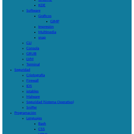
KDE
Software
Gráficos
GIMP
Impresión
Multimedia
snap
CLI
Consola
GRUB
LVM
Terminal
Seguridad
Criptografía
Firewall
IDS
iptables
Malware
Seguridad (Sistema Operativo)
Sniffer
Programación
Lenguajes
Bash
CSS