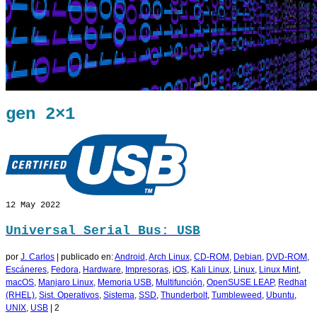
gen 2×1
12
May 2022
Universal Serial Bus: USB
por
J. Carlos
|
publicado en:
Android
,
Arch Linux
,
CD-ROM
,
Debian
,
DVD-ROM
,
Escáneres
,
Fedora
,
Hardware
,
Impresoras
,
iOS
,
Kali Linux
,
Linux
,
Linux Mint
,
macOS
,
Manjaro Linux
,
Memoria USB
,
Multifunción
,
OpenSUSE LEAP
,
Redhat
(RHEL)
,
Sist. Operativos
,
Sistema
,
SSD
,
Thunderbolt
,
Tumbleweed
,
Ubuntu
,
UNIX
,
USB
|
2