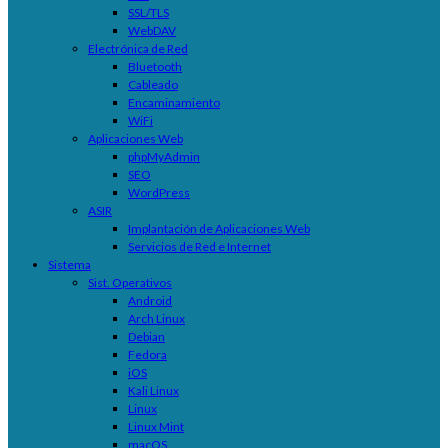
SSL/TLS
WebDAV
Electrónica de Red
Bluetooth
Cableado
Encaminamiento
WiFi
Aplicaciones Web
phpMyAdmin
SEO
WordPress
ASIR
Implantación de Aplicaciones Web
Servicios de Red e Internet
Sistema
Sist. Operativos
Android
Arch Linux
Debian
Fedora
iOS
Kali Linux
Linux
Linux Mint
macOS