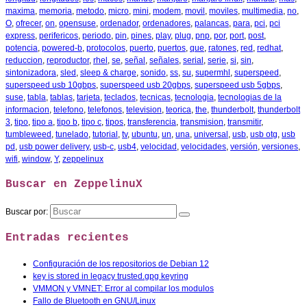
maxima
,
memoria
,
metodo
,
micro
,
mini
,
modem
,
movil
,
moviles
,
multimedia
,
no
,
O
,
ofrecer
,
on
,
opensuse
,
ordenador
,
ordenadores
,
palancas
,
para
,
pci
,
pci
express
,
perifericos
,
periodo
,
pin
,
pines
,
play
,
plug
,
pnp
,
por
,
port
,
post
,
potencia
,
powered-b
,
protocolos
,
puerto
,
puertos
,
que
,
ratones
,
red
,
redhat
,
reduccion
,
reproductor
,
rhel
,
se
,
señal
,
señales
,
serial
,
serie
,
si
,
sin
,
sintonizadora
,
sled
,
sleep & charge
,
sonido
,
ss
,
su
,
supermhl
,
superspeed
,
superspeed usb 10gbps
,
superspeed usb 20gbps
,
superspeed usb 5gbps
,
suse
,
tabla
,
tablas
,
tarjeta
,
teclados
,
tecnicas
,
tecnologia
,
tecnologias de la
informacion
,
telefono
,
telefonos
,
television
,
teorica
,
the
,
thunderbolt
,
thunderbolt
3
,
tipo
,
tipo a
,
tipo b
,
tipo c
,
tipos
,
transferencia
,
transmision
,
transmitir
,
tumbleweed
,
tunelado
,
tutorial
,
tv
,
ubuntu
,
un
,
una
,
universal
,
usb
,
usb otg
,
usb
pd
,
usb power delivery
,
usb-c
,
usb4
,
velocidad
,
velocidades
,
versión
,
versiones
,
wifi
,
window
,
Y
,
zeppelinux
Buscar en ZeppelinuX
Buscar por:
Entradas recientes
Configuración de los repositorios de Debian 12
key is stored in legacy trusted.gpg keyring
VMMON y VMNET: Error al compilar los modulos
Fallo de Bluetooth en GNU/Linux