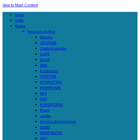
Skip to Main Content
Inicio
Todo
Redes
Servicios de Red
Apache
CIFS/SMB
Control remoto
CUPS
DLNA
DNS
Escáneres
FTP/FTPS
HTTP/HTTPS
IMAP/IMAPS
NFS
NTP
POP3/POP3S
Proxy
samba
Servicio de impresión
SGBD
SMTP/SMTPS
SSH