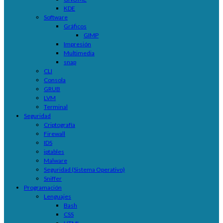
KDE
Software
Gráficos
GIMP
Impresión
Multimedia
snap
CLI
Consola
GRUB
LVM
Terminal
Seguridad
Criptografía
Firewall
IDS
iptables
Malware
Seguridad (Sistema Operativo)
Sniffer
Programación
Lenguajes
Bash
CSS