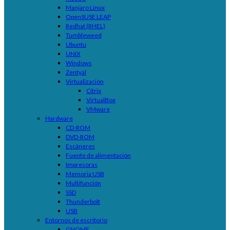
Manjaro Linux
OpenSUSE LEAP
Redhat (RHEL)
Tumbleweed
Ubuntu
UNIX
Windows
Zentyal
Virtualización
Citrix
VirtualBox
VMware
Hardware
CD-ROM
DVD-ROM
Escáneres
Fuente de alimentación
Impresoras
Memoria USB
Multifunción
SSD
Thunderbolt
USB
Entornos de escritorio
GNOME