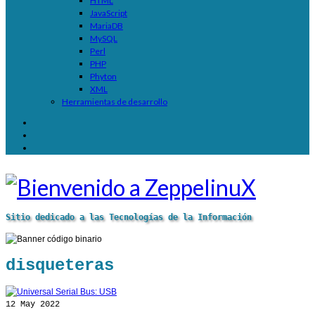
HTML
JavaScript
MariaDB
MySQL
Perl
PHP
Phyton
XML
Herramientas de desarrollo
Sitio dedicado a las Tecnologías de la Información
disqueteras
12
May 2022