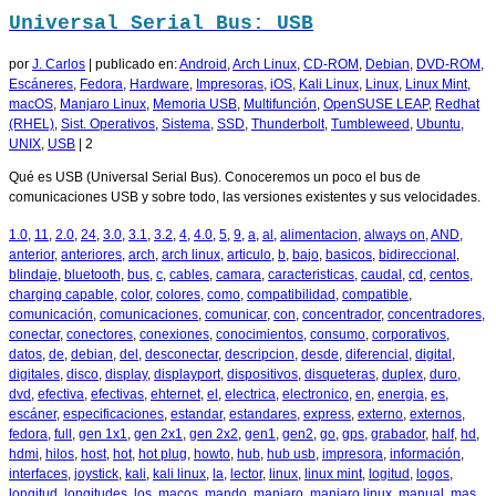
Universal Serial Bus: USB
por
J. Carlos
|
publicado en:
Android
,
Arch Linux
,
CD-ROM
,
Debian
,
DVD-ROM
,
Escáneres
,
Fedora
,
Hardware
,
Impresoras
,
iOS
,
Kali Linux
,
Linux
,
Linux Mint
,
macOS
,
Manjaro Linux
,
Memoria USB
,
Multifunción
,
OpenSUSE LEAP
,
Redhat
(RHEL)
,
Sist. Operativos
,
Sistema
,
SSD
,
Thunderbolt
,
Tumbleweed
,
Ubuntu
,
UNIX
,
USB
|
2
Qué es USB (Universal Serial Bus). Conoceremos un poco el bus de
comunicaciones USB y sobre todo, las versiones existentes y sus velocidades.
1.0
,
11
,
2.0
,
24
,
3.0
,
3.1
,
3.2
,
4
,
4.0
,
5
,
9
,
a
,
al
,
alimentacion
,
always on
,
AND
,
anterior
,
anteriores
,
arch
,
arch linux
,
articulo
,
b
,
bajo
,
basicos
,
bidireccional
,
blindaje
,
bluetooth
,
bus
,
c
,
cables
,
camara
,
caracteristicas
,
caudal
,
cd
,
centos
,
charging capable
,
color
,
colores
,
como
,
compatibilidad
,
compatible
,
comunicación
,
comunicaciones
,
comunicar
,
con
,
concentrador
,
concentradores
,
conectar
,
conectores
,
conexiones
,
conocimientos
,
consumo
,
corporativos
,
datos
,
de
,
debian
,
del
,
desconectar
,
descripcion
,
desde
,
diferencial
,
digital
,
digitales
,
disco
,
display
,
displayport
,
dispositivos
,
disqueteras
,
duplex
,
duro
,
dvd
,
efectiva
,
efectivas
,
ehternet
,
el
,
electrica
,
electronico
,
en
,
energia
,
es
,
escáner
,
especificaciones
,
estandar
,
estandares
,
express
,
externo
,
externos
,
fedora
,
full
,
gen 1x1
,
gen 2x1
,
gen 2x2
,
gen1
,
gen2
,
go
,
gps
,
grabador
,
half
,
hd
,
hdmi
,
hilos
,
host
,
hot
,
hot plug
,
howto
,
hub
,
hub usb
,
impresora
,
información
,
interfaces
,
joystick
,
kali
,
kali linux
,
la
,
lector
,
linux
,
linux mint
,
logitud
,
logos
,
longitud
,
longitudes
,
los
,
macos
,
mando
,
manjaro
,
manjaro linux
,
manual
,
mas
,