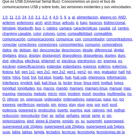
Qué es USB (Universal Serial Bus). Conoceremos un poco el bus de
comunicaciones USB y sobre todo, las versiones existentes y sus velocidades.
1.0
,
11
,
2.0
,
24
,
3.0
,
3.1
,
3.2
,
4
,
4.0
,
5
,
9
,
a
,
al
,
alimentacion
,
always on
,
AND
,
anterior
,
anteriores
,
arch
,
arch linux
,
articulo
,
b
,
bajo
,
basicos
,
bidireccional
,
blindaje
,
bluetooth
,
bus
,
c
,
cables
,
camara
,
caracteristicas
,
caudal
,
cd
,
centos
,
charging capable
,
color
,
colores
,
como
,
compatibilidad
,
compatible
,
comunicación
,
comunicaciones
,
comunicar
,
con
,
concentrador
,
concentradores
,
conectar
,
conectores
,
conexiones
,
conocimientos
,
consumo
,
corporativos
,
datos
,
de
,
debian
,
del
,
desconectar
,
descripcion
,
desde
,
diferencial
,
digital
,
digitales
,
disco
,
display
,
displayport
,
dispositivos
,
disqueteras
,
duplex
,
duro
,
dvd
,
efectiva
,
efectivas
,
ehternet
,
el
,
electrica
,
electronico
,
en
,
energia
,
es
,
escáner
,
especificaciones
,
estandar
,
estandares
,
express
,
externo
,
externos
,
fedora
,
full
,
gen 1x1
,
gen 2x1
,
gen 2x2
,
gen1
,
gen2
,
go
,
gps
,
grabador
,
half
,
hd
,
hdmi
,
hilos
,
host
,
hot
,
hot plug
,
howto
,
hub
,
hub usb
,
impresora
,
información
,
interfaces
,
joystick
,
kali
,
kali linux
,
la
,
lector
,
linux
,
linux mint
,
logitud
,
logos
,
longitud
,
longitudes
,
los
,
macos
,
mando
,
manjaro
,
manjaro linux
,
manual
,
mas
,
maxima
,
memoria
,
metodo
,
micro
,
mini
,
modem
,
movil
,
moviles
,
multimedia
,
no
,
O
,
ofrecer
,
on
,
opensuse
,
ordenador
,
ordenadores
,
palancas
,
para
,
pci
,
pci
express
,
perifericos
,
periodo
,
pin
,
pines
,
play
,
plug
,
pnp
,
por
,
port
,
post
,
potencia
,
powered-b
,
protocolos
,
puerto
,
puertos
,
que
,
ratones
,
red
,
redhat
,
reduccion
,
reproductor
,
rhel
,
se
,
señal
,
señales
,
serial
,
serie
,
si
,
sin
,
sintonizadora
,
sled
,
sleep & charge
,
sonido
,
ss
,
su
,
supermhl
,
superspeed
,
superspeed usb 10gbps
,
superspeed usb 20gbps
,
superspeed usb 5gbps
,
suse
,
tabla
,
tablas
,
tarjeta
,
teclados
,
tecnicas
,
tecnologia
,
tecnologias de la