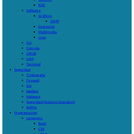
KDE
Software
Gráficos
GIMP
Impresión
Multimedia
snap
CLI
Consola
GRUB
LVM
Terminal
Seguridad
Criptografía
Firewall
IDS
iptables
Malware
Seguridad (Sistema Operativo)
Sniffer
Programación
Lenguajes
Bash
CSS