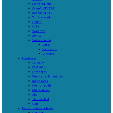
Manjaro Linux
OpenSUSE LEAP
Redhat (RHEL)
Tumbleweed
Ubuntu
UNIX
Windows
Zentyal
Virtualización
Citrix
VirtualBox
VMware
Hardware
CD-ROM
DVD-ROM
Escáneres
Fuente de alimentación
Impresoras
Memoria USB
Multifunción
SSD
Thunderbolt
USB
Entornos de escritorio
GNOME