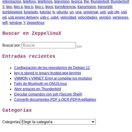
informacion
,
telefono
,
telefonos
,
television
,
teorica
,
the
,
thunderbolt
,
thunderbolt
3
,
tipo
,
tipo a
,
tipo b
,
tipo c
,
tipos
,
transferencia
,
transmision
,
transmitir
,
tumbleweed
,
tunelado
,
tutorial
,
tv
,
ubuntu
,
un
,
una
,
universal
,
usb
,
usb otg
,
usb
pd
,
usb power delivery
,
usb-c
,
usb4
,
velocidad
,
velocidades
,
versión
,
versiones
,
wifi
,
window
,
Y
,
zeppelinux
Buscar en ZeppelinuX
Buscar por:
Entradas recientes
Configuración de los repositorios de Debian 12
key is stored in legacy trusted.gpg keyring
VMMON y VMNET: Error al compilar los modulos
Fallo de Bluetooth en GNU/Linux
Abrir enlaces en Thunderbird
Ejecutar comandos con ssh (Secure Shell)
Convertir documentos PDF a OCR-PDF/A editables
Categorías
Categorías