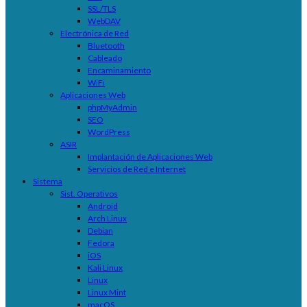
SSL/TLS
WebDAV
Electrónica de Red
Bluetooth
Cableado
Encaminamiento
WiFi
Aplicaciones Web
phpMyAdmin
SEO
WordPress
ASIR
Implantación de Aplicaciones Web
Servicios de Red e Internet
Sistema
Sist. Operativos
Android
Arch Linux
Debian
Fedora
iOS
Kali Linux
Linux
Linux Mint
macOS