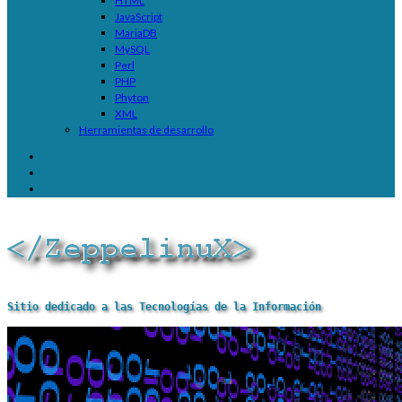
HTML
JavaScript
MariaDB
MySQL
Perl
PHP
Phyton
XML
Herramientas de desarrollo
Sitio dedicado a las Tecnologías de la Información