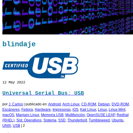
blindaje
12
May 2022
Universal Serial Bus: USB
por
J. Carlos
|
publicado en:
Android
,
Arch Linux
,
CD-ROM
,
Debian
,
DVD-ROM
,
Escáneres
,
Fedora
,
Hardware
,
Impresoras
,
iOS
,
Kali Linux
,
Linux
,
Linux Mint
,
macOS
,
Manjaro Linux
,
Memoria USB
,
Multifunción
,
OpenSUSE LEAP
,
Redhat
(RHEL)
,
Sist. Operativos
,
Sistema
,
SSD
,
Thunderbolt
,
Tumbleweed
,
Ubuntu
,
UNIX
,
USB
|
2