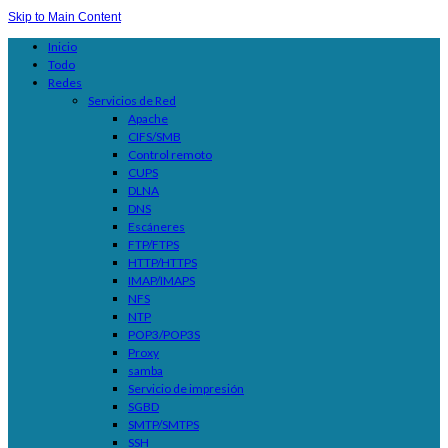
Skip to Main Content
Inicio
Todo
Redes
Servicios de Red
Apache
CIFS/SMB
Control remoto
CUPS
DLNA
DNS
Escáneres
FTP/FTPS
HTTP/HTTPS
IMAP/IMAPS
NFS
NTP
POP3/POP3S
Proxy
samba
Servicio de impresión
SGBD
SMTP/SMTPS
SSH