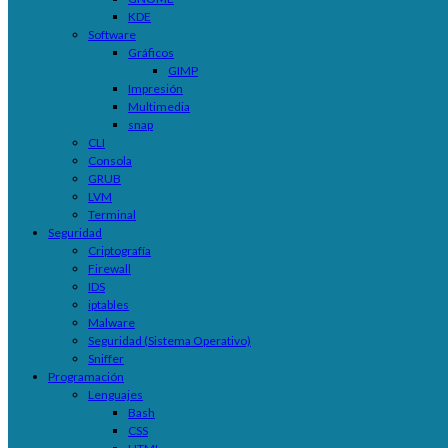
KDE
Software
Gráficos
GIMP
Impresión
Multimedia
snap
CLI
Consola
GRUB
LVM
Terminal
Seguridad
Criptografía
Firewall
IDS
iptables
Malware
Seguridad (Sistema Operativo)
Sniffer
Programación
Lenguajes
Bash
CSS