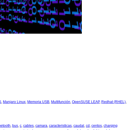
S
,
Manjaro Linux
,
Memoria USB
,
Multifunción
,
OpenSUSE LEAP
,
Redhat (RHEL)
,
uetooth
,
bus
,
c
,
cables
,
camara
,
caracteristicas
,
caudal
,
cd
,
centos
,
charging