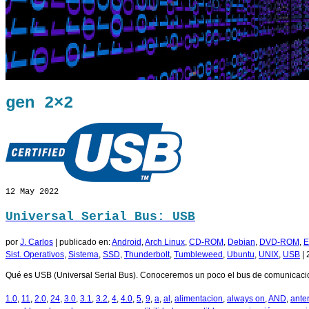
gen 2×2
12
May 2022
Universal Serial Bus: USB
por
J. Carlos
|
publicado en:
Android
,
Arch Linux
,
CD-ROM
,
Debian
,
DVD-ROM
,
E
Sist. Operativos
,
Sistema
,
SSD
,
Thunderbolt
,
Tumbleweed
,
Ubuntu
,
UNIX
,
USB
|
Qué es USB (Universal Serial Bus). Conoceremos un poco el bus de comunicacion
1.0
,
11
,
2.0
,
24
,
3.0
,
3.1
,
3.2
,
4
,
4.0
,
5
,
9
,
a
,
al
,
alimentacion
,
always on
,
AND
,
anter