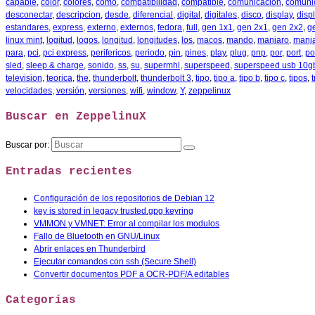
capable
,
color
,
colores
,
como
,
compatibilidad
,
compatible
,
comunicación
,
comuni
desconectar
,
descripcion
,
desde
,
diferencial
,
digital
,
digitales
,
disco
,
display
,
disp
estandares
,
express
,
externo
,
externos
,
fedora
,
full
,
gen 1x1
,
gen 2x1
,
gen 2x2
,
g
linux mint
,
logitud
,
logos
,
longitud
,
longitudes
,
los
,
macos
,
mando
,
manjaro
,
manja
para
,
pci
,
pci express
,
perifericos
,
periodo
,
pin
,
pines
,
play
,
plug
,
pnp
,
por
,
port
,
po
sled
,
sleep & charge
,
sonido
,
ss
,
su
,
supermhl
,
superspeed
,
superspeed usb 10g
television
,
teorica
,
the
,
thunderbolt
,
thunderbolt 3
,
tipo
,
tipo a
,
tipo b
,
tipo c
,
tipos
,
velocidades
,
versión
,
versiones
,
wifi
,
window
,
Y
,
zeppelinux
Buscar en ZeppelinuX
Buscar por:
Entradas recientes
Configuración de los repositorios de Debian 12
key is stored in legacy trusted.gpg keyring
VMMON y VMNET: Error al compilar los modulos
Fallo de Bluetooth en GNU/Linux
Abrir enlaces en Thunderbird
Ejecutar comandos con ssh (Secure Shell)
Convertir documentos PDF a OCR-PDF/A editables
Categorías