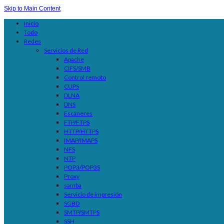
Skip to Main Content
Inicio
Todo
Redes
Servicios de Red
Apache
CIFS/SMB
Control remoto
CUPS
DLNA
DNS
Escáneres
FTP/FTPS
HTTP/HTTPS
IMAP/IMAPS
NFS
NTP
POP3/POP3S
Proxy
samba
Servicio de impresión
SGBD
SMTP/SMTPS
SSH