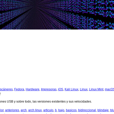
scáneres
,
Fedora
,
Hardware
,
Impresoras
,
iOS
,
Kali Linux
,
Linux
,
Linux Mint
,
macO
2
es USB y sobre todo, las versiones existentes y sus velocidades.
ior
,
anteriores
,
arch
,
arch linux
,
articulo
,
b
,
bajo
,
basicos
,
bidireccional
,
blindaje
,
bl