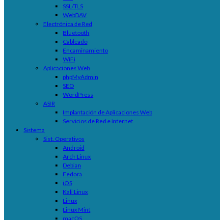
SSL/TLS
WebDAV
Electrónica de Red
Bluetooth
Cableado
Encaminamiento
WiFi
Aplicaciones Web
phpMyAdmin
SEO
WordPress
ASIR
Implantación de Aplicaciones Web
Servicios de Red e Internet
Sistema
Sist. Operativos
Android
Arch Linux
Debian
Fedora
iOS
Kali Linux
Linux
Linux Mint
macOS