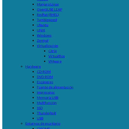
Manjaro Linux
OpenSUSE LEAP
Redhat (RHEL)
Tumbleweed
Ubuntu
UNIX
Windows
Zentyal
Virtualización
Citrix
VirtualBox
VMware
Hardware
CD-ROM
DVD-ROM
Escáneres
Fuente de alimentación
Impresoras
Memoria USB
Multifunción
SSD
Thunderbolt
USB
Entornos de escritorio
GNOME