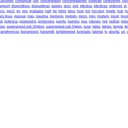
caciones
,
comunicar
,
con
,
concentrador
,
concentradores
,
conectar
,
conectores
,
con
layport
,
dispositivos
,
disqueteras
,
duplex
,
duro
,
dvd
,
efectiva
,
efectivas
,
ehternet
,
el
en1
,
gen2
,
go
,
gps
,
grabador
,
half
,
hd
,
hdmi
,
hilos
,
host
,
hot
,
hot plug
,
howto
,
hub
,
h
ro linux
,
manual
,
mas
,
maxima
,
memoria
,
metodo
,
micro
,
mini
,
modem
,
movil
,
movi
st
,
potencia
,
powered-b
,
protocolos
,
puerto
,
puertos
,
que
,
ratones
,
red
,
redhat
,
redu
bps
,
superspeed usb 20gbps
,
superspeed usb 5gbps
,
suse
,
tabla
,
tablas
,
tarjeta
,
te
transferencia
,
transmision
,
transmitir
,
tumbleweed
,
tunelado
,
tutorial
,
tv
,
ubuntu
,
un
,