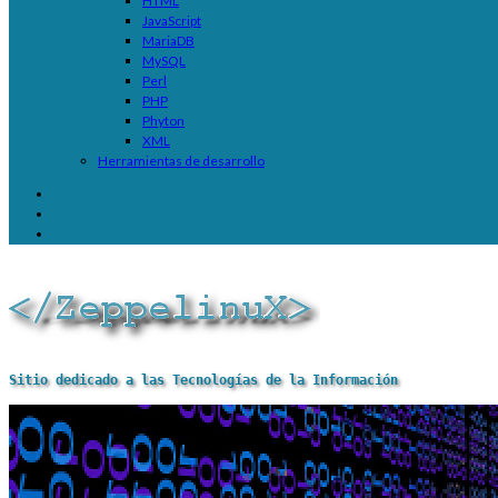
HTML
JavaScript
MariaDB
MySQL
Perl
PHP
Phyton
XML
Herramientas de desarrollo
Sitio dedicado a las Tecnologías de la Información